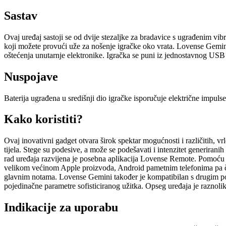
Sastav
Ovaj uređaj sastoji se od dvije stezaljke za bradavice s ugrađenim vi
koji možete provući uže za nošenje igračke oko vrata. Lovense Gemin
oštećenja unutarnje elektronike. Igračka se puni iz jednostavnog USB
Nuspojave
Baterija ugrađena u središnji dio igračke isporučuje električne impulse
Kako koristiti?
Ovaj inovativni gadget otvara širok spektar mogućnosti i različitih, v
tijela. Stege su podesive, a može se podešavati i intenzitet generirani
rad uređaja razvijena je posebna aplikacija Lovense Remote. Pomoću nj
velikom većinom Apple proizvoda, Android pametnim telefonima pa čak
glavnim notama. Lovense Gemini također je kompatibilan s drugim po
pojedinačne parametre sofisticiranog užitka. Opseg uređaja je raznolik
Indikacije za uporabu