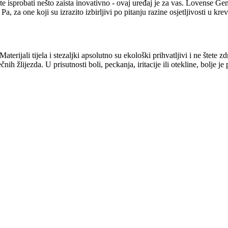
te isprobati nešto zaista inovativno - ovaj uređaj je za vas. Lovense Gemi
, za one koji su izrazito izbirljivi po pitanju razine osjetljivosti u 
terijali tijela i stezaljki apsolutno su ekološki prihvatljivi i ne štete z
ih žlijezda. U prisutnosti boli, peckanja, iritacije ili otekline, bolje je