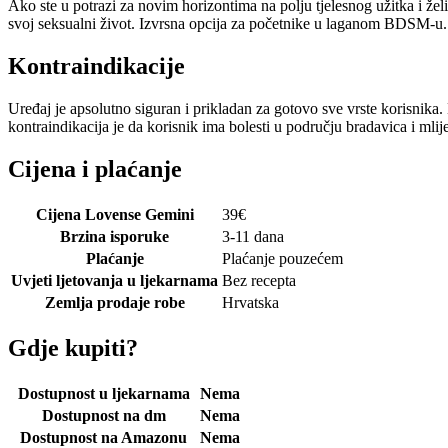
Ako ste u potrazi za novim horizontima na polju tjelesnog užitka i želi
svoj seksualni život. Izvrsna opcija za početnike u laganom BDSM-u. Pa
Kontraindikacije
Uređaj je apsolutno siguran i prikladan za gotovo sve vrste korisnika. Ma
kontraindikacija je da korisnik ima bolesti u području bradavica i mliječn
Cijena i plaćanje
Cijena Lovense Gemini
39
€
Brzina isporuke
3-11 dana
Plaćanje
Plaćanje pouzećem
Uvjeti ljetovanja u ljekarnama
Bez recepta
Zemlja prodaje robe
Hrvatska
Gdje kupiti?
Dostupnost u ljekarnama
Nema
Dostupnost na dm
Nema
Dostupnost na Amazonu
Nema