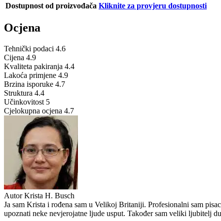
Dostupnost od proizvođača
Kliknite za provjeru dostupnosti
Ocjena
Tehnički podaci
4.6
Cijena
4.9
Kvaliteta pakiranja
4.4
Lakoća primjene
4.9
Brzina isporuke
4.7
Struktura
4.4
Učinkovitost
5
Cjelokupna ocjena
4.7
Autor
Krista H. Busch
Ja sam Krista i rođena sam u Velikoj Britaniji. Profesionalni sam pisa
upoznati neke nevjerojatne ljude usput. Također sam veliki ljubitelj d