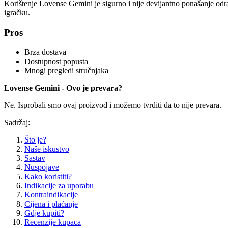
Korištenje Lovense Gemini je sigurno i nije devijantno ponašanje odra
igračku.
Pros
Brza dostava
Dostupnost popusta
Mnogi pregledi stručnjaka
Lovense Gemini - Ovo je prevara?
Ne. Isprobali smo ovaj proizvod i možemo tvrditi da to nije prevara.
Sadržaj:
Što je?
Naše iskustvo
Sastav
Nuspojave
Kako koristiti?
Indikacije za uporabu
Kontraindikacije
Cijena i plaćanje
Gdje kupiti?
Recenzije kupaca