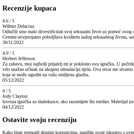
Recenzije kupaca
4.6
/ 5
Wilmer Delacruz
Odlučili smo malo diverzificirati svoj seksualni život uz pomoć ovo
Gemini nevjerojatno poboljšava kvalitetu našeg seksualnog života, sa
30/11/2022
4.9
/ 5
Herbert Jefferson
Za zabavu, moj najbolji prijatelj mi je poklonio ovu igračku. U početku
vrlo snažan učinak na ukupnu stimulaciju tijela. Ova stvar me stvarn
koja se može ugoditi na vašu omiljenu glazbu.
05/12/2022
4
/ 5
Jody Clayton
Izvrsna igračka za sladokusce, ako razumijete što mislim. Materijal izra
04/12/2022
Ostavite svoju recenziju
Kako biste pomogli drugim korisnicima, napišite svoje iskustvo s ov