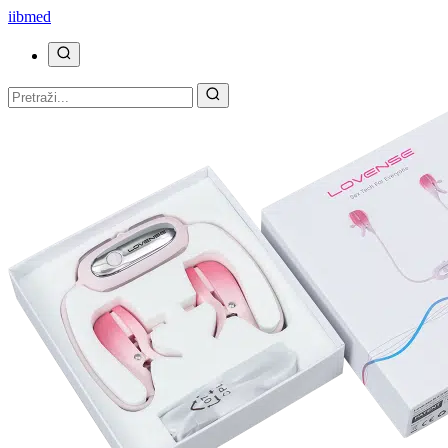
ii
bmed