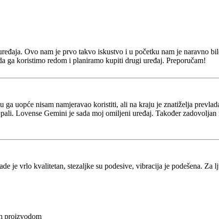
g uređaja. Ovo nam je prvo takvo iskustvo i u početku nam je naravno 
da ga koristimo redom i planiramo kupiti drugi uređaj. Preporučam!
 ga uopće nisam namjeravao koristiti, ali na kraju je znatiželja prevlada
o pali. Lovense Gemini je sada moj omiljeni uređaj. Također zadovolja
de je vrlo kvalitetan, stezaljke su podesive, vibracija je podešena. Za lju
im proizvodom