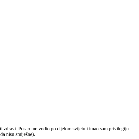
ti zdravi. Posao me vodio po cijelom svijetu i imao sam privilegiju
žda nisu smiješne).