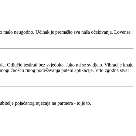
bilo malo neugodno. Učinak je premašio sva naša očekivanja. Lovense
la. Odlučio testirati bez svjedoka. Jako mi se svidjelo. Vibracije imaju
n mogućnošću finog podešavanja putem aplikacije. Vrlo zgodna stvar
bitelje pojačanog utjecaja na partnera - to je to.