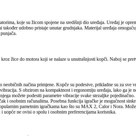
bratorima, koje su žicom spojene na središnji dio uređaja. Uređaj je o
i također udobno pristaje unutar grudnjaka. Materijal uređaja omoguću
 punjača.
 kroz žice do motora koji se nalaze u unutrašnjosti kopči. Naboj se pret
rlo neobičnih načina primjene. Kopče su podesive, prikladne su za sve v
h vibracija. S obzirom na kompaktnost i ergonomiju uređaja, lako ga je n
ega možete podesiti parametre vibracije svake stezaljke pojedinačno. Z
 i osobnim računalima. Posebna funkcija igračke je mogućnost sinkron
pularnim pametnim igračkama kao što su MAX 2, Calor i Nora. Možete i
 i uopće ne ovisi o spolu i osobnim preferencijama korisnika.