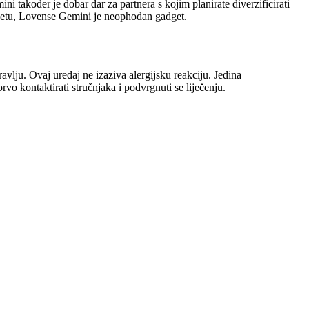
ni također je dobar dar za partnera s kojim planirate diverzificirati
krevetu, Lovense Gemini je neophodan gadget.
dravlju. Ovaj uređaj ne izaziva alergijsku reakciju. Jedina
 prvo kontaktirati stručnjaka i podvrgnuti se liječenju.