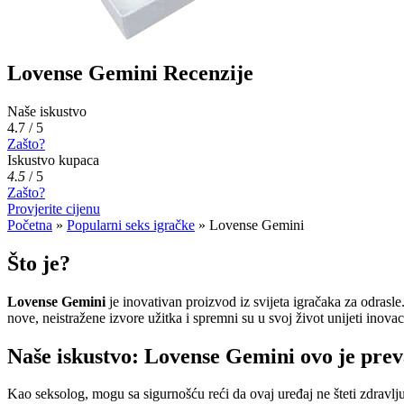
Lovense Gemini Recenzije
Naše iskustvo
4.7 / 5
Zašto?
Iskustvo kupaca
4.5
/
5
Zašto?
Provjerite cijenu
Početna
»
Popularni seks igračke
»
Lovense Gemini
Što je?
Lovense Gemini
je inovativan proizvod iz svijeta igračaka za odrasle
nove, neistražene izvore užitka i spremni su u svoj život unijeti inovac
Naše iskustvo: Lovense Gemini ovo je pre
Kao seksolog, mogu sa sigurnošću reći da ovaj uređaj ne šteti zdravlj