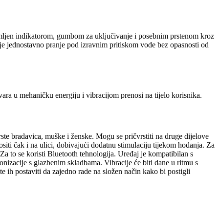
premljen indikatorom, gumbom za uključivanje i posebnim prstenom kroz
je jednostavno pranje pod izravnim pritiskom vode bez opasnosti od
vara u mehaničku energiju i vibracijom prenosi na tijelo korisnika.
rste bradavica, muške i ženske. Mogu se pričvrstiti na druge dijelove
ositi čak i na ulici, dobivajući dodatnu stimulaciju tijekom hodanja. Za
a to se koristi Bluetooth tehnologija. Uređaj je kompatibilan s
izacije s glazbenim skladbama. Vibracije će biti dane u ritmu s
h postaviti da zajedno rade na složen način kako bi postigli