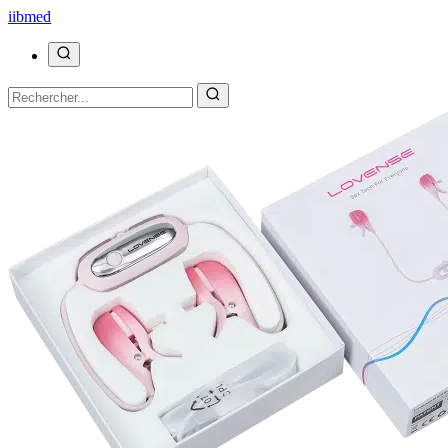
ii
bmed