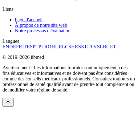
Liens
Page d'accueil
À propos de notre site web
Notre processus d'évaluation
Langues
EN
DE
FR
IT
ES
PT
PL
RO
HU
EL
CS
HR
SK
LT
LV
SL
BG
ET
© 2019–2026 iibmed
Avertissement : Les informations fournies sont uniquement à des
fins éducatives et informatives et ne doivent pas être considérées
comme des conseils médicaux professionnels. Consultez toujours un
professionnel de santé qualifié avant de prendre tout complément ou
de modifier votre régime de santé.