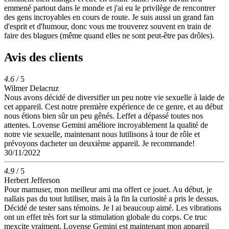
emmené partout dans le monde et j'ai eu le privilège de rencontrer
des gens incroyables en cours de route. Je suis aussi un grand fan
d'esprit et d'humour, donc vous me trouverez souvent en train de
faire des blagues (même quand elles ne sont peut-être pas drôles).
Avis des clients
4.6
/ 5
Wilmer Delacruz
Nous avons décidé de diversifier un peu notre vie sexuelle à laide de
cet appareil. Cest notre première expérience de ce genre, et au début
nous étions bien sûr un peu gênés. Leffet a dépassé toutes nos
attentes. Lovense Gemini améliore incroyablement la qualité de
notre vie sexuelle, maintenant nous lutilisons à tour de rôle et
prévoyons dacheter un deuxième appareil. Je recommande!
30/11/2022
4.9
/ 5
Herbert Jefferson
Pour mamuser, mon meilleur ami ma offert ce jouet. Au début, je
nallais pas du tout lutiliser, mais à la fin la curiosité a pris le dessus.
Décidé de tester sans témoins. Je l ai beaucoup aimé. Les vibrations
ont un effet très fort sur la stimulation globale du corps. Ce truc
mexcite vraiment. Lovense Gemini est maintenant mon appareil