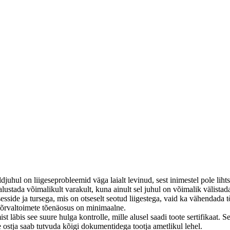
juhul on liigeseprobleemid väga laialt levinud, sest inimestel pole lihts
ustada võimalikult varakult, kuna ainult sel juhul on võimalik välistad
tsesside ja tursega, mis on otseselt seotud liigestega, vaid ka vähendad
kõrvaltoimete tõenäosus on minimaalne.
 läbis see suure hulga kontrolle, mille alusel saadi toote sertifikaat. S
e ostja saab tutvuda kõigi dokumentidega tootja ametlikul lehel.