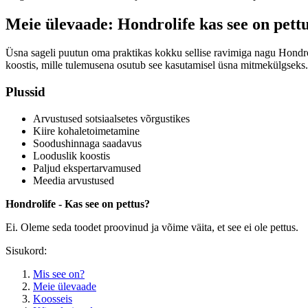
Meie ülevaade: Hondrolife kas see on pett
Üsna sageli puutun oma praktikas kokku sellise ravimiga nagu Hondroli
koostis, mille tulemusena osutub see kasutamisel üsna mitmekülgseks.
Plussid
Arvustused sotsiaalsetes võrgustikes
Kiire kohaletoimetamine
Soodushinnaga saadavus
Looduslik koostis
Paljud ekspertarvamused
Meedia arvustused
Hondrolife - Kas see on pettus?
Ei. Oleme seda toodet proovinud ja võime väita, et see ei ole pettus.
Sisukord:
Mis see on?
Meie ülevaade
Koosseis