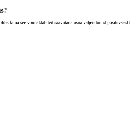
us?
fe, kuna see võimaldab teil saavutada üsna väljendunud positiivseid tu