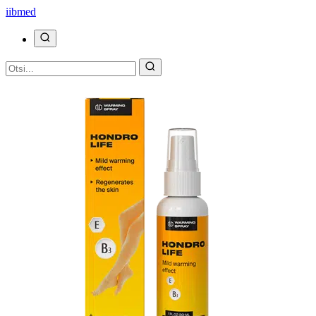
ii
bmed