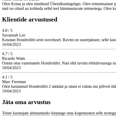
Olen Krista ja olen sündinud Ühendkuningriigis. Olen toitumisalane pr
mul on olnud au kohtuda sellel teel hämmastavate inimestega. Olen ka s
Klientide arvustused
4.8
/ 5
Savannah Lee
Kasutan Hondrolifei arsti soovitusel. Ravim on suurepärane, selle kasu
16/04/2023
4.7
/ 5
Ricardo Watts
Ostsin oma vanematele Hondrolifei. Nad olid ravimi efektiivsusega ra
18/04/2023
4.1
/ 5
Marc Freeman
Olen kasutanud Hondrolifei 2 nädalat ja siiani ei valuta mu põlved ü
19/04/2023
Jäta oma arvustus
Teiste kasutajate abistamiseks kirjutage oma kogemustest selle tootega