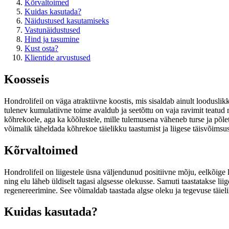
Kõrvaltoimed
Kuidas kasutada?
Näidustused kasutamiseks
Vastunäidustused
Hind ja tasumine
Kust osta?
Klientide arvustused
Koosseis
Hondrolifeil on väga atraktiivne koostis, mis sisaldab ainult looduslik
tulenev kumulatiivne toime avaldub ja seetõttu on vaja ravimit teatud 
kõhrekoele, aga ka kõõlustele, mille tulemusena väheneb turse ja põlet
võimalik täheldada kõhrekoe täielikku taastumist ja liigese täisvõimsus
Kõrvaltoimed
Hondrolifeil on liigestele üsna väljendunud positiivne mõju, eelkõige l
ning elu läheb üldiselt tagasi algsesse olekusse. Samuti taastatakse l
regenereerimine. See võimaldab taastada algse oleku ja tegevuse täieli
Kuidas kasutada?