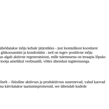
täheldatakse mõju kehale järjestikku - just loomulikust koostisest
glükoosamiini ja kondroitiini - neil on tugev positiivne mõju
has algab aktiivne regeneratsioon, mille tulemusena on teraapia lõpuks
tootja ametlikul veebisaidil, võttes ühendust tugiteenusega.
uliselt – füüsiline aktiivsus ja produktiivsus suurenevad, valud kaovad
ena käivitatakse taastumisprotsessid, see tähendab kudede