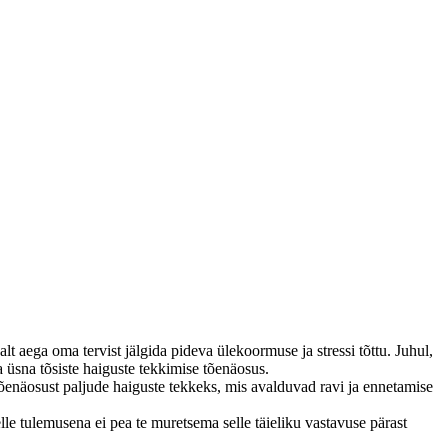
alt aega oma tervist jälgida pideva ülekoormuse ja stressi tõttu. Juhul,
a üsna tõsiste haiguste tekkimise tõenäosus.
a tõenäosust paljude haiguste tekkeks, mis avalduvad ravi ja ennetamise
elle tulemusena ei pea te muretsema selle täieliku vastavuse pärast