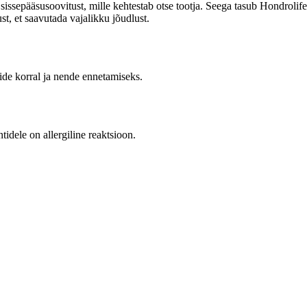
a sissepääsusoovitust, mille kehtestab otse tootja. Seega tasub Hondrol
t, et saavutada vajalikku jõudlust.
ide korral ja nende ennetamiseks.
tidele on allergiline reaktsioon.