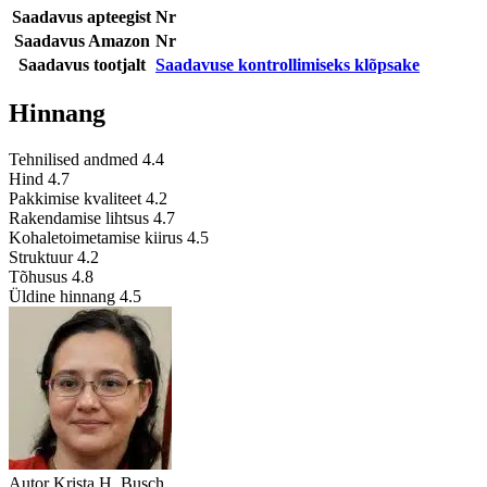
Saadavus apteegist
Nr
Saadavus Amazon
Nr
Saadavus tootjalt
Saadavuse kontrollimiseks klõpsake
Hinnang
Tehnilised andmed
4.4
Hind
4.7
Pakkimise kvaliteet
4.2
Rakendamise lihtsus
4.7
Kohaletoimetamise kiirus
4.5
Struktuur
4.2
Tõhusus
4.8
Üldine hinnang
4.5
Autor
Krista H. Busch