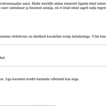
ofessionaalne autor. Mulle meeldib aidata inimestel õppida hästi toitu
uur vaimukuse ja huumori austaja, nii et leiad mind sageli nalja tegema
tamise efektiivsus on täielikult kooskõlas tootja lubadustega. Võin kind
hul.
ldse. Aga kavatsen toodet kasutada vähemalt kuu aega.