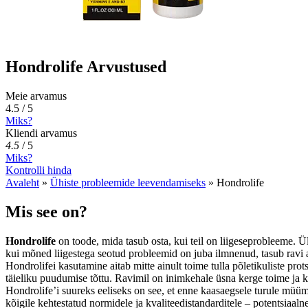
Hondrolife Arvustused
Meie arvamus
4.5 / 5
Miks?
Kliendi arvamus
4.5
/
5
Miks?
Kontrolli hinda
Avaleht
»
Ühiste probleemide leevendamiseks
»
Hondrolife
Mis see on?
Hondrolife
on toode, mida tasub osta, kui teil on liigeseprobleeme. Üld
kui mõned liigestega seotud probleemid on juba ilmnenud, tasub ravi al
Hondrolifei kasutamine aitab mitte ainult toime tulla põletikuliste pro
täieliku puudumise tõttu. Ravimil on inimkehale üsna kerge toime ja 
Hondrolife’i suureks eeliseks on see, et enne kaasaegsele turule müümist
kõigile kehtestatud normidele ja kvaliteedistandarditele – potentsiaaln