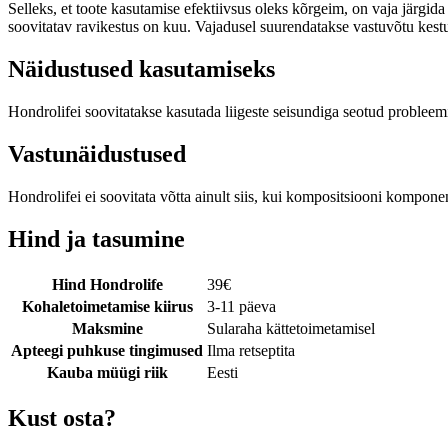
Selleks, et toote kasutamise efektiivsus oleks kõrgeim, on vaja järgid
soovitatav ravikestus on kuu. Vajadusel suurendatakse vastuvõtu kestus
Näidustused kasutamiseks
Hondrolifei soovitatakse kasutada liigeste seisundiga seotud probleem
Vastunäidustused
Hondrolifei ei soovitata võtta ainult siis, kui kompositsiooni komponen
Hind ja tasumine
Hind Hondrolife
39
€
Kohaletoimetamise kiirus
3-11 päeva
Maksmine
Sularaha kättetoimetamisel
Apteegi puhkuse tingimused
Ilma retseptita
Kauba müügi riik
Eesti
Kust osta?