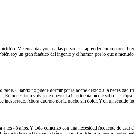
nutrición. Me encanta ayudar a las personas a aprender cómo comer bien
También soy un gran fanático del ingenio y el humor, por lo que a menu
o tarde. Cuando no puede dormir por la noche debido a la necesidad fre
oral. Entonces todo volvió de nuevo. Leí accidentalmente sobre las cáps
 fue inesperado. Ahora duermo por la noche sin dolor. Y en un sentido 
ría a los 48 años. Y todo comenzó con una necesidad frecuente de usar
bría dado la espalda y se habría ido por otra. Ahora superé mi enfermed