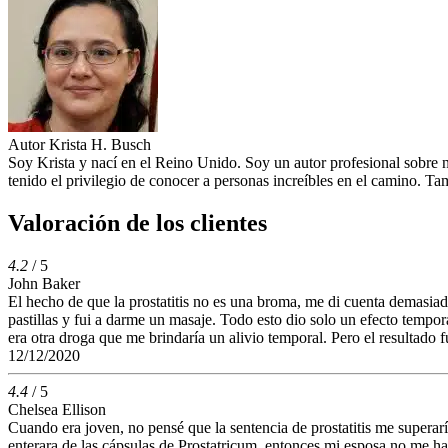
Autor
Krista H. Busch
Soy Krista y nací en el Reino Unido. Soy un autor profesional sobre 
tenido el privilegio de conocer a personas increíbles en el camino. 
Valoración de los clientes
4.2
/ 5
John Baker
El hecho de que la prostatitis no es una broma, me di cuenta demasiad
pastillas y fui a darme un masaje. Todo esto dio solo un efecto temp
era otra droga que me brindaría un alivio temporal. Pero el resultado
12/12/2020
4.4
/ 5
Chelsea Ellison
Cuando era joven, no pensé que la sentencia de prostatitis me supera
enterara de las cápsulas de Prostatricum, entonces mi esposa no me ha