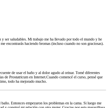
 y ser saludables. Mi trabajo me ha llevado por todo el mundo y he
do me encontrarás haciendo bromas (incluso cuando no son graciosas).
cuente de usar el baño y al dolor agudo al orinar. Tomé diferentes
ulas de Prostatricum en Internet.Cuando comencé el curso, pensé que
íntimo, todo ha mejorado mucho.
 el baño. Entonces empezaron los problemas en la cama. Si luego me
ad y construí mi relación con otra mujer. Gracias por esta maravillosa