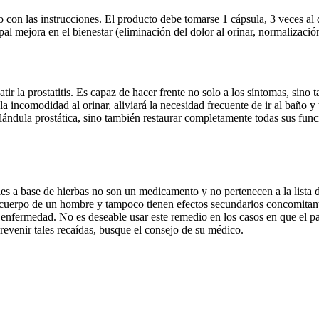
o con las instrucciones. El producto debe tomarse 1 cápsula, 3 veces a
al mejora en el bienestar (eliminación del dolor al orinar, normalizació
r la prostatitis. Es capaz de hacer frente no solo a los síntomas, sino t
 la incomodidad al orinar, aliviará la necesidad frecuente de ir al baño 
ándula prostática, sino también restaurar completamente todas sus funci
es a base de hierbas no son un medicamento y no pertenecen a la lista de
cuerpo de un hombre y tampoco tienen efectos secundarios concomitantes.
la enfermedad. No es deseable usar este remedio en los casos en que el p
evenir tales recaídas, busque el consejo de su médico.