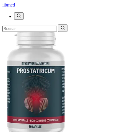
ii
bmed