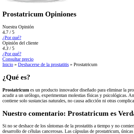
Prostatricum Opiniones
Nuestra Opinión
4.7 / 5
¿Por qué?
Opinión del cliente
4.3
/
5
¿Por qué?
Consultar precio
Inicio
»
Deshacerse de la prostatitis
»
Prostatricum
¿Qué es?
Prostatricum
es un producto innovador diseñado para eliminar la pro
acudir a un urólogo, experimentan molestias físicas y psicológicas. Ante
contiene solo sustancias naturales, no causa adicción ni otras complica
Nuestro comentario: Prostatricum es Verd
Si no se deshace de los síntomas de la prostatitis a tiempo y no comie
desarrollo de células cancerosas. Las cápsulas de prostatricum, únicas