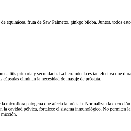
to de equinácea, fruta de Saw Palmetto, ginkgo biloba. Juntos, todos est
.
prostatitis primaria y secundaria. La herramienta es tan efectiva que du
as cápsulas eliminan la necesidad de masaje de próstata.
e la microflora patógena que afecta la próstata. Normalizan la excreción 
la cavidad pélvica, fortalece el sistema inmunológico. No permiten la t
a micción.