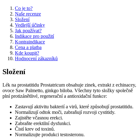
Co je to?
Naše recenze
Složení
Vedlejší účinky
Jak používat?
Indikace pro použití
Kontraindikace
Cena a platba
Kde koupit?
Hodnocení zákazníků
Složení
Lék na prostatitidu Prostatricum obsahuje zinek, extrakt z echinacey,
ovoce Saw Palmetto, ginkgo biloba. Všechny tyto složky společně
plní protizánětlivé, regenerační a antioxidační funkce:
Zastavují aktivitu bakterií a virů, které způsobují prostatitidu.
Normalizují odtok moči, zabraňují rozvoji cystitidy.
Zajistěte včasnou erekci.
Zabraňte erektilní dysfunkci.
Čistí krev od toxinů.
Normalizujte produkci testosteronu.