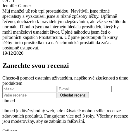
4.4
/ 5
Jennifer Garner
Můj manžel už rok trpí prostatitidou. Navštívili jsme různé
specialisty a vyzkoušeli jsme si různé způsoby léčby. Upřímně
řečeno, docházelo k pravidelným zlepšováním, ale vše se vrátilo do
normálu. Dlouho jsem na internetu hledala prostředek, který by
mohl manželovi usnadnit život. Úplně náhodou jsem četl o
přírodních kapslích Prostatricum. Už jsme podstoupili tři kurzy
léčby tímto prostředkem a naše chronická prostatitida začala
postupně ustupovat.
19/12/2020
Zanechte svou recenzi
Chcete-li pomoci ostatním uživatelům, napište své zkušenosti s tímto
produktem
Odeslat recenzi
ii
bmed
iibmed je důvěryhodný web, kde uživatelé mohou sdílet recenze
zdravotních produktů. Fungujeme více než 3 roky. Všechny recenze
jsou moderovány, aby se zabránilo falšování.