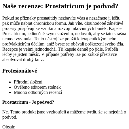
Naše recenze: Prostatricum je podvod?
Pokud se příznaky prostatitidy nezbavíte včas a nezačnete ji léčit,
pak může nabrat chronickou formu. Jak víte, dlouhodobé zánětlivé
procesy přispívají ke vzniku a rozvoji rakovinných buněk. Kapsle
Prostatricum, jedinečné svým složením, nedovolí, aby se tato strašná
nemoc vyvinula. Tento nástroj lze použít k terapeutickým nebo
profylaktickým účelům, aniž byste se obávali poškození svého těla.
Recepce je velmi jednoduchá. Tři kapsle denně po jídle. Průběh
léčby je jeden měsíc. V případě potřeby lze po krátké přestávce
absolvovat druhý kurz.
Profesionálové
Přírodní složení
Ověřeno editorem stránek
Mnoho odborných recenzí
Prostatricum - Je podvod?
Ne. Tento produkt jsme vyzkoušeli a můžeme tvrdit, že se nejedná o
podvod.
Obsah: