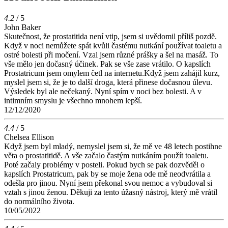
4.2
/ 5
John Baker
Skutečnost, že prostatitida není vtip, jsem si uvědomil příliš pozdě.
Když v noci nemůžete spát kvůli častému nutkání používat toaletu a
ostré bolesti při močení. Vzal jsem různé prášky a šel na masáž. To
vše mělo jen dočasný účinek. Pak se vše zase vrátilo. O kapslích
Prostatricum jsem omylem četl na internetu.Když jsem zahájil kurz,
myslel jsem si, že je to další droga, která přinese dočasnou úlevu.
Výsledek byl ale nečekaný. Nyní spím v noci bez bolesti. A v
intimním smyslu je všechno mnohem lepší.
12/12/2020
4.4
/ 5
Chelsea Ellison
Když jsem byl mladý, nemyslel jsem si, že mě ve 48 letech postihne
věta o prostatitidě. A vše začalo častým nutkáním použít toaletu.
Poté začaly problémy v posteli. Pokud bych se pak dozvěděl o
kapslích Prostatricum, pak by se moje žena ode mě neodvrátila a
odešla pro jinou. Nyní jsem překonal svou nemoc a vybudoval si
vztah s jinou ženou. Děkuji za tento úžasný nástroj, který mě vrátil
do normálního života.
10/05/2022