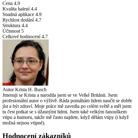
Cena
4.9
Kvalita balení
4.4
Snadná aplikace
4.9
Rychlost dodání
4.7
Struktura
4.4
Účinnost
5
Celkové hodnocení
4.7
Autor
Krista H. Busch
Jmenuji se Krista a narodila jsem se ve Velké Británii. Jsem
profesionální autor o výživě. Ráda pomáhám lidem naučit se dobře
jíst a být zdraví. Moje práce mě zavedla po celém světě a měl jsem
tu čest potkat se s úžasnými lidmi. Jsem také velkým fanouškem
vtipu a humoru, takže mě často najdete, když dělám vtipy (i když
možná nejsou vtipné).
Hodnocení zákazníků