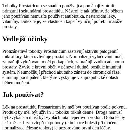
Tobolky Prostatricum se snadno používají a pomáhají zmírnit
primární i sekundární prostatitidu. Nástroj je tak účinný, že během
jeho používání nemusíte používat antibiotika, nesteroidní léky,
vitamíny. Důležité je, že vlastnosti kapslí vylučují potřebu masáže
prostaty.
Vedlejší účinky
Protizánětlivé tobolky Prostatricum zastavují aktivitu patogenní
mikroflóry, která ovlivňuje prostatu. Normalizují vylučování moči,
zabraňují vylučování moči po kapkách, zabraňují vzniku adenomu
prostaty. Zvyšuje krevní oběh v pánevní dutině, posiluje imunitní
systém. Neumožňují přechod akutního zánětu do chronické fáze,
eliminují pocit pálení, který se vyskytuje v suprapubické oblasti
během močení.
Jak používat?
Lék na prostatitidu Prostatricum by měl být používán podle pokynů.
Produkt by měl být užíván 1 tobolku třikrát denně. Droga nemusí
být žvýkána a musí být vypláchnuta neperlivou vodou. Doba léčby
je 1 měsíc. První zlepšení pohody (eliminace bolesti při močení,
normalizace tělesné teploty) je pozorováno první den léčby.