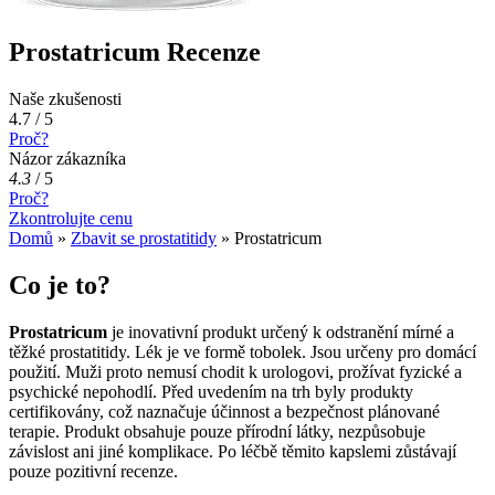
Prostatricum Recenze
Naše zkušenosti
4.7 / 5
Proč?
Názor zákazníka
4.3
/
5
Proč?
Zkontrolujte cenu
Domů
»
Zbavit se prostatitidy
»
Prostatricum
Co je to?
Prostatricum
je inovativní produkt určený k odstranění mírné a
těžké prostatitidy. Lék je ve formě tobolek. Jsou určeny pro domácí
použití. Muži proto nemusí chodit k urologovi, prožívat fyzické a
psychické nepohodlí. Před uvedením na trh byly produkty
certifikovány, což naznačuje účinnost a bezpečnost plánované
terapie. Produkt obsahuje pouze přírodní látky, nezpůsobuje
závislost ani jiné komplikace. Po léčbě těmito kapslemi zůstávají
pouze pozitivní recenze.