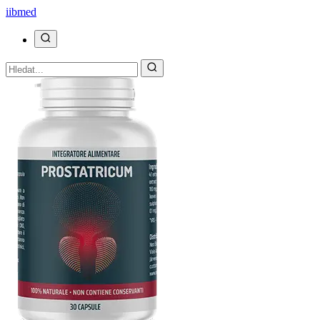
ii
bmed