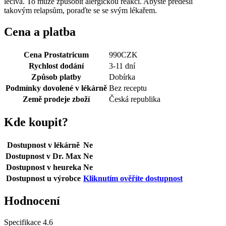
léčiva. To může způsobit alergickou reakci. Abyste předešli
takovým relapsům, poraďte se se svým lékařem.
Cena a platba
Cena Prostatricum
990
CZK
Rychlost dodání
3-11 dní
Způsob platby
Dobírka
Podmínky dovolené v lékárně
Bez receptu
Země prodeje zboží
Česká republika
Kde koupit?
Dostupnost v lékárně
Ne
Dostupnost v Dr. Max
Ne
Dostupnost v heureka
Ne
Dostupnost u výrobce
Kliknutím ověříte dostupnost
Hodnocení
Specifikace
4.6