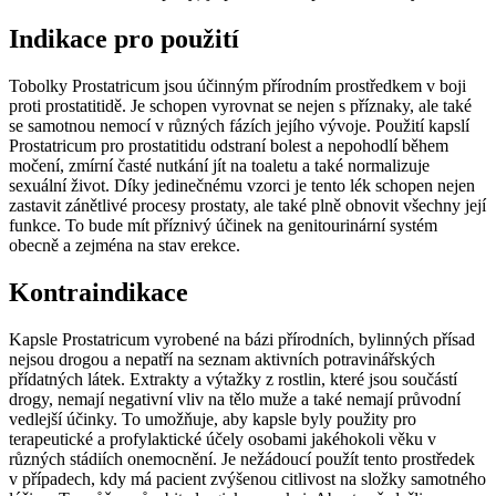
Indikace pro použití
Tobolky Prostatricum jsou účinným přírodním prostředkem v boji
proti prostatitidě. Je schopen vyrovnat se nejen s příznaky, ale také
se samotnou nemocí v různých fázích jejího vývoje. Použití kapslí
Prostatricum pro prostatitidu odstraní bolest a nepohodlí během
močení, zmírní časté nutkání jít na toaletu a také normalizuje
sexuální život. Díky jedinečnému vzorci je tento lék schopen nejen
zastavit zánětlivé procesy prostaty, ale také plně obnovit všechny její
funkce. To bude mít příznivý účinek na genitourinární systém
obecně a zejména na stav erekce.
Kontraindikace
Kapsle Prostatricum vyrobené na bázi přírodních, bylinných přísad
nejsou drogou a nepatří na seznam aktivních potravinářských
přídatných látek. Extrakty a výtažky z rostlin, které jsou součástí
drogy, nemají negativní vliv na tělo muže a také nemají průvodní
vedlejší účinky. To umožňuje, aby kapsle byly použity pro
terapeutické a profylaktické účely osobami jakéhokoli věku v
různých stádiích onemocnění. Je nežádoucí použít tento prostředek
v případech, kdy má pacient zvýšenou citlivost na složky samotného