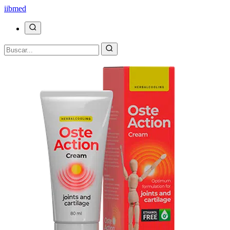
ii
bmed