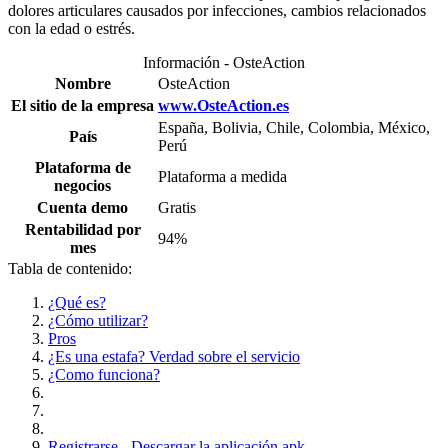
dolores articulares causados por infecciones, cambios relacionados
con la edad o estrés.
Información - OsteAction
Nombre
OsteAction
El sitio de la empresa
www.OsteAction.es
España, Bolivia, Chile, Colombia, México,
País
Perú
Plataforma de
Plataforma a medida
negocios
Cuenta demo
Gratis
Rentabilidad por
94%
mes
Tabla de contenido:
¿Qué es?
¿Cómo utilizar?
Pros
¿Es una estafa? Verdad sobre el servicio
¿Como funciona?
Registrarse - Descargar la aplicación apk