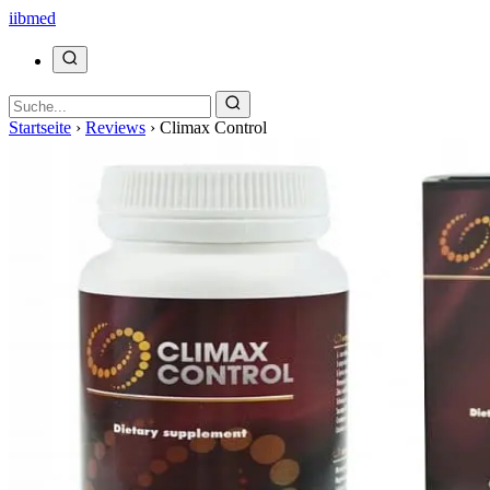
ii
bmed
Startseite
›
Reviews
›
Climax Control