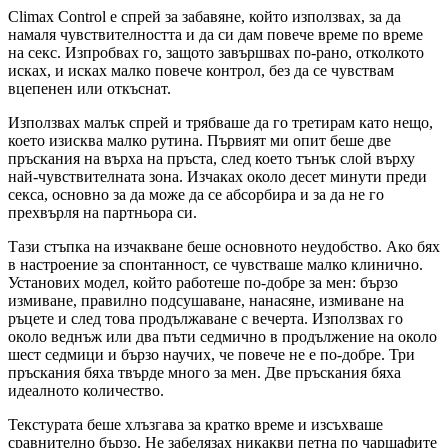
Climax Control е спрей за забавяне, който използвах, за да
намаля чувствителността и да си дам повече време по време
на секс. Изпробвах го, защото завършвах по-рано, отколкото
исках, и исках малко повече контрол, без да се чувствам
вцепенен или откъснат.
Използвах малък спрей и трябваше да го третирам като нещо,
което изисква малко рутина. Първият ми опит беше две
пръскания на върха на пръста, след което тънък слой върху
най-чувствителната зона. Изчаках около десет минути преди
секса, основно за да може да се абсорбира и за да не го
прехвърля на партньора си.
Тази стъпка на изчакване беше основното неудобство. Ако бях
в настроение за спонтанност, се чувстваше малко клинично.
Установих модел, който работеше по-добре за мен: бързо
измиване, правилно подсушаване, нанасяне, измиване на
ръцете и след това продължаване с вечерта. Използвах го
около веднъж или два пъти седмично в продължение на около
шест седмици и бързо научих, че повече не е по-добре. Три
пръскания бяха твърде много за мен. Две пръскания бяха
идеалното количество.
Текстурата беше хлъзгава за кратко време и изсъхваше
сравнително бързо. Не забелязах никакви петна по чаршафите