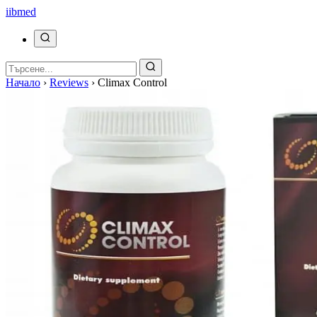
ii
bmed
Начало
›
Reviews
›
Climax Control