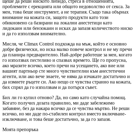
щеше да реши ниското либидо, стреса в отношенията,
проблемите с ерекцията или общото недоволство от секса. За
мен, това беше инструмент, а не терапия. Също така обърнах
внимание на кожата си, защото продукти като този
обикновено са базирани на локални анестетици като
лидокаин или бензокаин и исках да запазя количеството ниско
и да го използвам внимателно.
Мисля, че Climax Control подхожда на мъж, който е основно
добре физически, но иска малко повече контрол и не му пречи
да планира предварително. Най-добре работеше за мен, когато
го използвах пестеливо и спазвах времето. Ще го пропусна,
ако мразите всичко, което пречи на усещането, ако вие или
вашият партньор сте много чувствителни към анестетични
агенти, или ако вече знаете, че няма да изчакате достатъчно и
да измиете ръцете си. Ако нещо се чувства странно на кожата,
бих спрял да го използвам и да потърся съвет.
Бих ли го купил отново? Да, но само като случайна помощ.
Когато получих дозата правилно, ми даде забележимо
забавяне, без да накара всичко да се чувства мъртво. Не реши
всичко, но ми даде по-стабилен контрол вместо включване-
изключване, и това беше достатъчно, за да го запазя.
Моята препоръка