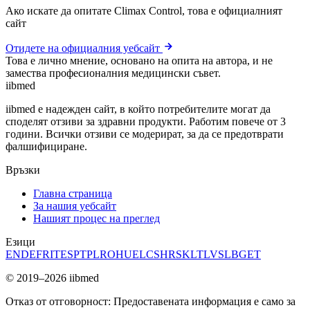
Ако искате да опитате Climax Control, това е официалният
сайт
Отидете на официалния уебсайт
Това е лично мнение, основано на опита на автора, и не
замества професионалния медицински съвет.
ii
bmed
iibmed е надежден сайт, в който потребителите могат да
споделят отзиви за здравни продукти. Работим повече от 3
години. Всички отзиви се модерират, за да се предотврати
фалшифициране.
Връзки
Главна страница
За нашия уебсайт
Нашият процес на преглед
Езици
EN
DE
FR
IT
ES
PT
PL
RO
HU
EL
CS
HR
SK
LT
LV
SL
BG
ET
© 2019–2026 iibmed
Отказ от отговорност: Предоставената информация е само за