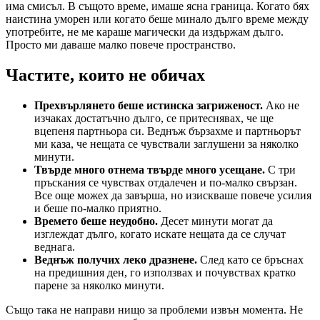
има смисъл. В същото време, имаше ясна граница. Когато бях
наистина уморен или когато беше минало дълго време между
употребите, не ме караше магически да издържам дълго.
Просто ми даваше малко повече пространство.
Частите, които не обичах
Прехвърлянето беше истинска загриженост.
Ако не
изчаках достатъчно дълго, се притеснявах, че ще
вцепеня партньора си. Веднъж бързахме и партньорът
ми каза, че нещата се чувствали заглушени за няколко
минути.
Твърде много отнема твърде много усещане.
С три
пръскания се чувствах отдалечен и по-малко свързан.
Все още можех да завърша, но изискваше повече усилия
и беше по-малко приятно.
Времето беше неудобно.
Десет минути могат да
изглеждат дълго, когато искате нещата да се случат
веднага.
Веднъж получих леко дразнене.
След като се бръснах
на предишния ден, го използвах и почувствах кратко
парене за няколко минути.
Също така не направи нищо за проблеми извън момента. Не