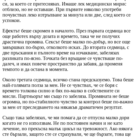
си, за което се притеснявах. Имаше лек медицински мирис
отблизо, но не оставаше. При първите няколко употреби
почувствах леко изтръпване за минута или две, след което се
успокои.
Ефектът беше скромен в началото. През първата седмица все
още работех върху дозата и времето, така че не получих
драстична промяна. Сексът беше малко по-добър, но все още
завършвах по-бързо, отколкото исках. До втората седмица, с
две пръскания и пълното време на изчакване, забелязах
разликата по-ясно. Точката без връщане се чувстваше по-
далеч, и имах повече пространство да забавя, да променя
темпото и да остана в момента.
Около третата седмица, всичко стана предсказуемо. Това беше
най-голямата полза за мен. Не се чувствах, че се боря с
времето толкова силно и бях по-малко в собствените си
мисли. Партньорът ми също го забеляза. Промяната не беше
огромна, но по-стабилното чувство за контрол беше по-важно
за мен от преследването на някакъв драматичен резултат.
Също така забелязах, че ми помага да се отпусна малко дори
когато не го използвам. Не по постоянен начин и не като
лечение, но прекъсна малък цикъл на тревожност. Ако някога
сте бързали, защото сте се страхували, че ще бързате, това ще