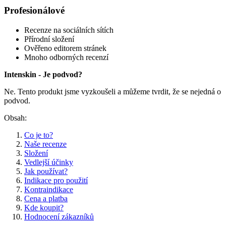
Profesionálové
Recenze na sociálních sítích
Přírodní složení
Ověřeno editorem stránek
Mnoho odborných recenzí
Intenskin - Je podvod?
Ne. Tento produkt jsme vyzkoušeli a můžeme tvrdit, že se nejedná o
podvod.
Obsah:
Co je to?
Naše recenze
Složení
Vedlejší účinky
Jak používat?
Indikace pro použití
Kontraindikace
Cena a platba
Kde koupit?
Hodnocení zákazníků