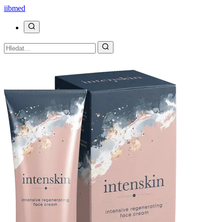
ii
bmed