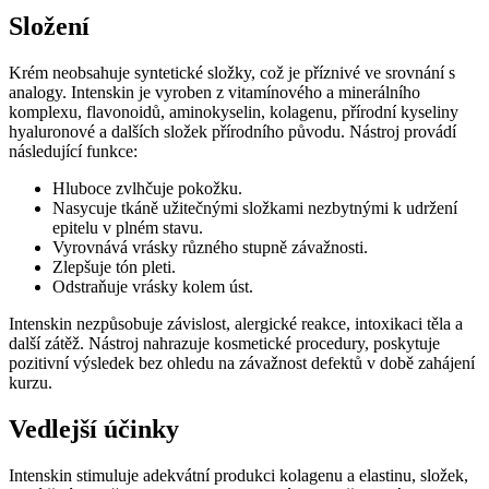
Složení
Krém neobsahuje syntetické složky, což je příznivé ve srovnání s
analogy. Intenskin je vyroben z vitamínového a minerálního
komplexu, flavonoidů, aminokyselin, kolagenu, přírodní kyseliny
hyaluronové a dalších složek přírodního původu. Nástroj provádí
následující funkce:
Hluboce zvlhčuje pokožku.
Nasycuje tkáně užitečnými složkami nezbytnými k udržení
epitelu v plném stavu.
Vyrovnává vrásky různého stupně závažnosti.
Zlepšuje tón pleti.
Odstraňuje vrásky kolem úst.
Intenskin nezpůsobuje závislost, alergické reakce, intoxikaci těla a
další zátěž. Nástroj nahrazuje kosmetické procedury, poskytuje
pozitivní výsledek bez ohledu na závažnost defektů v době zahájení
kurzu.
Vedlejší účinky
Intenskin stimuluje adekvátní produkci kolagenu a elastinu, složek,