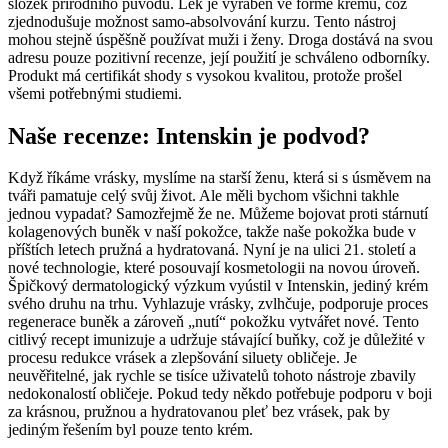
složek přírodního původu. Lék je vyráběn ve formě krému, což
zjednodušuje možnost samo-absolvování kurzu. Tento nástroj
mohou stejně úspěšně používat muži i ženy. Droga dostává na svou
adresu pouze pozitivní recenze, její použití je schváleno odborníky.
Produkt má certifikát shody s vysokou kvalitou, protože prošel
všemi potřebnými studiemi.
Naše recenze: Intenskin je podvod?
Když říkáme vrásky, myslíme na starší ženu, která si s úsměvem na
tváři pamatuje celý svůj život. Ale měli bychom všichni takhle
jednou vypadat? Samozřejmě že ne. Můžeme bojovat proti stárnutí
kolagenových buněk v naší pokožce, takže naše pokožka bude v
příštích letech pružná a hydratovaná. Nyní je na ulici 21. století a
nové technologie, které posouvají kosmetologii na novou úroveň.
Špičkový dermatologický výzkum vyústil v Intenskin, jediný krém
svého druhu na trhu. Vyhlazuje vrásky, zvlhčuje, podporuje proces
regenerace buněk a zároveň „nutí“ pokožku vytvářet nové. Tento
citlivý recept imunizuje a udržuje stávající buňky, což je důležité v
procesu redukce vrásek a zlepšování siluety obličeje. Je
neuvěřitelné, jak rychle se tisíce uživatelů tohoto nástroje zbavily
nedokonalostí obličeje. Pokud tedy někdo potřebuje podporu v boji
za krásnou, pružnou a hydratovanou pleť bez vrásek, pak by
jediným řešením byl pouze tento krém.