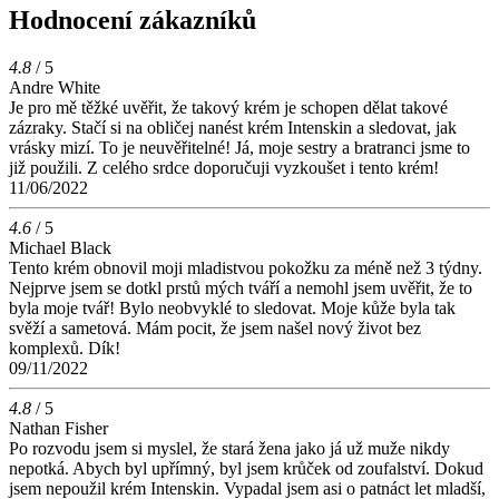
Hodnocení zákazníků
4.8
/ 5
Andre White
Je pro mě těžké uvěřit, že takový krém je schopen dělat takové
zázraky. Stačí si na obličej nanést krém Intenskin a sledovat, jak
vrásky mizí. To je neuvěřitelné! Já, moje sestry a bratranci jsme to
již použili. Z celého srdce doporučuji vyzkoušet i tento krém!
11/06/2022
4.6
/ 5
Michael Black
Tento krém obnovil moji mladistvou pokožku za méně než 3 týdny.
Nejprve jsem se dotkl prstů mých tváří a nemohl jsem uvěřit, že to
byla moje tvář! Bylo neobvyklé to sledovat. Moje kůže byla tak
svěží a sametová. Mám pocit, že jsem našel nový život bez
komplexů. Dík!
09/11/2022
4.8
/ 5
Nathan Fisher
Po rozvodu jsem si myslel, že stará žena jako já už muže nikdy
nepotká. Abych byl upřímný, byl jsem krůček od zoufalství. Dokud
jsem nepoužil krém Intenskin. Vypadal jsem asi o patnáct let mladší,