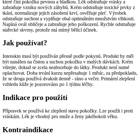
které činí pokožku pevnou a hladkou. Lék odstraňuje vrásky a
zabraňuje vzniku nových záhybů. Krém odstraňuje toxické prvky z
tkání, normalizuje jejich zásobení krví, osvěžuje pleť. Výrobek
odstraňuje suchost a vyplňuje obal optimálním množstvím vlhkosti.
Napíná ovál obličeje a zabraňuje jeho poškození. Rychle odstraňuje
stařecké skvrny, protože má mírný bělící účinek.
Jak používat?
Intenskin musí být používán přesně podle pokynů. Produkt by měl
být nanášen na čistou a suchou pokožku v malých dávkách. Krém
vtírejte, dokud se zcela neabsorbuje do látky. Produkt není nutné
oplachovat. Doba trvání kurzu nepřesahuje 1 měsíc, za předpokladu,
že se droga používá dvakrát denně - ráno a večer. Primární zlepšení
vzhledu kůže je pozorováno po 1 týdnu léčby.
Indikace pro použití
Přípravek se používá ke zlepšení stavu pokožky. Lze použít i proti
vráskám. Lék je vhodný pro muže a ženy jakéhokoli věku.
Kontraindikace