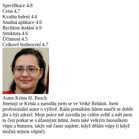
Specifikace
4.8
Cena
4.7
Kvalita balení
4.6
Snadná aplikace
4.6
Rychlost dodání
4.9
Struktura
4.6
Účinnost
4.5
Celkové hodnocení
4.7
Autor
Krista H. Busch
Jmenuji se Krista a narodila jsem se ve Velké Británii. Jsem
profesionální autor o výživě. Ráda pomáhám lidem naučit se dobře
jíst a být zdraví. Moje práce mě zavedla po celém světě a měl jsem
tu čest potkat se s úžasnými lidmi. Jsem také velkým fanouškem
vtipu a humoru, takže mě často najdete, když dělám vtipy (i když
možná nejsou vtipné).