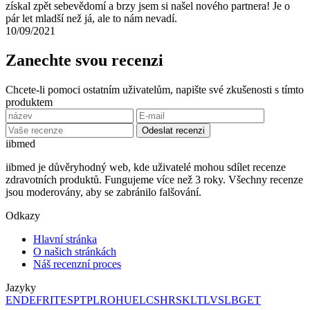
získal zpět sebevědomí a brzy jsem si našel nového partnera! Je o
pár let mladší než já, ale to nám nevadí.
10/09/2021
Zanechte svou recenzi
Chcete-li pomoci ostatním uživatelům, napište své zkušenosti s tímto
produktem
Odeslat recenzi
ii
bmed
iibmed je důvěryhodný web, kde uživatelé mohou sdílet recenze
zdravotních produktů. Fungujeme více než 3 roky. Všechny recenze
jsou moderovány, aby se zabránilo falšování.
Odkazy
Hlavní stránka
O našich stránkách
Náš recenzní proces
Jazyky
EN
DE
FR
IT
ES
PT
PL
RO
HU
EL
CS
HR
SK
LT
LV
SL
BG
ET