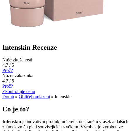
Intenskin Recenze
Naše zkušenosti
4.7 / 5
Proč?
Názor zákazníka
4.7
/
5
Proč?
Zkontrolujte cenu
Domů
»
Obličej omlazení
»
Intenskin
Co je to?
Intenskin
je inovativní produkt určený k odstranění vrásek a dalších
známek změn pleti souvisejících s věkem. Výrobek je vyroben ze