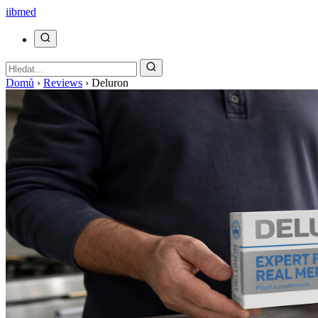
ii
bmed
Domů
›
Reviews
›
Deluron