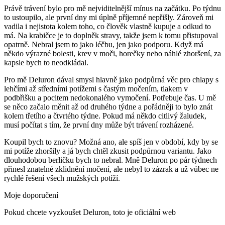
Právě trávení bylo pro mě nejviditelnější mínus na začátku. Po týdnu
to ustoupilo, ale první dny mi úplně příjemné nepřišly. Zároveň mi
vadila i nejistota kolem toho, co člověk vlastně kupuje a odkud to
má. Na krabičce je to doplněk stravy, takže jsem k tomu přistupoval
opatrně. Nebral jsem to jako léčbu, jen jako podporu. Když má
někdo výrazné bolesti, krev v moči, horečky nebo náhlé zhoršení, za
kapsle bych to neodkládal.
Pro mě Deluron dával smysl hlavně jako podpůrná věc pro chlapy s
lehčími až středními potížemi s častým močením, tlakem v
podbřišku a pocitem nedokonalého vymočení. Potřebuje čas. U mě
se něco začalo měnit až od druhého týdne a pořádněji to bylo znát
kolem třetího a čtvrtého týdne. Pokud má někdo citlivý žaludek,
musí počítat s tím, že první dny může být trávení rozházené.
Koupil bych to znovu? Možná ano, ale spíš jen v období, kdy by se
mi potíže zhoršily a já bych chtěl zkusit podpůrnou variantu. Jako
dlouhodobou berličku bych to nebral. Mně Deluron po pár týdnech
přinesl znatelné zklidnění močení, ale nebyl to zázrak a už vůbec ne
rychlé řešení všech mužských potíží.
Moje doporučení
Pokud chcete vyzkoušet Deluron, toto je oficiální web