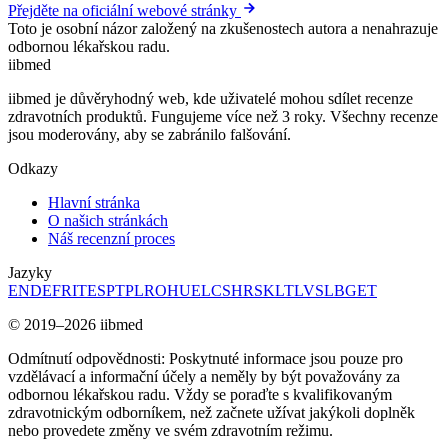
Přejděte na oficiální webové stránky
Toto je osobní názor založený na zkušenostech autora a nenahrazuje
odbornou lékařskou radu.
ii
bmed
iibmed je důvěryhodný web, kde uživatelé mohou sdílet recenze
zdravotních produktů. Fungujeme více než 3 roky. Všechny recenze
jsou moderovány, aby se zabránilo falšování.
Odkazy
Hlavní stránka
O našich stránkách
Náš recenzní proces
Jazyky
EN
DE
FR
IT
ES
PT
PL
RO
HU
EL
CS
HR
SK
LT
LV
SL
BG
ET
© 2019–2026 iibmed
Odmítnutí odpovědnosti: Poskytnuté informace jsou pouze pro
vzdělávací a informační účely a neměly by být považovány za
odbornou lékařskou radu. Vždy se poraďte s kvalifikovaným
zdravotnickým odborníkem, než začnete užívat jakýkoli doplněk
nebo provedete změny ve svém zdravotním režimu.