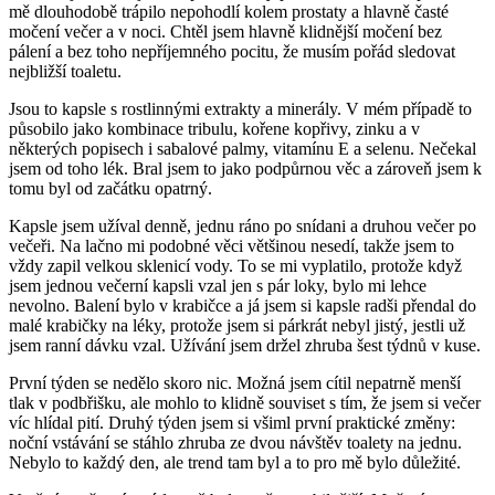
mě dlouhodobě trápilo nepohodlí kolem prostaty a hlavně časté
močení večer a v noci. Chtěl jsem hlavně klidnější močení bez
pálení a bez toho nepříjemného pocitu, že musím pořád sledovat
nejbližší toaletu.
Jsou to kapsle s rostlinnými extrakty a minerály. V mém případě to
působilo jako kombinace tribulu, kořene kopřivy, zinku a v
některých popisech i sabalové palmy, vitamínu E a selenu. Nečekal
jsem od toho lék. Bral jsem to jako podpůrnou věc a zároveň jsem k
tomu byl od začátku opatrný.
Kapsle jsem užíval denně, jednu ráno po snídani a druhou večer po
večeři. Na lačno mi podobné věci většinou nesedí, takže jsem to
vždy zapil velkou sklenicí vody. To se mi vyplatilo, protože když
jsem jednou večerní kapsli vzal jen s pár loky, bylo mi lehce
nevolno. Balení bylo v krabičce a já jsem si kapsle radši přendal do
malé krabičky na léky, protože jsem si párkrát nebyl jistý, jestli už
jsem ranní dávku vzal. Užívání jsem držel zhruba šest týdnů v kuse.
První týden se nedělo skoro nic. Možná jsem cítil nepatrně menší
tlak v podbřišku, ale mohlo to klidně souviset s tím, že jsem si večer
víc hlídal pití. Druhý týden jsem si všiml první praktické změny:
noční vstávání se stáhlo zhruba ze dvou návštěv toalety na jednu.
Nebylo to každý den, ale trend tam byl a to pro mě bylo důležité.