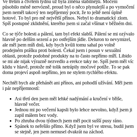
Ve třetím a čtvrtém týdnu už byla změna stabilnější. Močení
působilo méně nervózně, proud byl o něco plynulejší a po vymočení
jsem neměl takový ten nepříjemný pocit, že to ještě není úplně
hotové. To byl pro mě největší přínos. Nebyl to dramatický zlom.
Spíš postupné zklidnění, kterého jsem si začal všímat v běžném dni.
Co se týče bolesti a pálení, tam byl efekt slabší. Pálení se mi ozývalo
hlavně po delším sezení a po ostřejším jídle. Deluron to nevymizel,
ale měl jsem míň dnů, kdy bych kvůli tomu sahal po volně
prodejném prášku proti bolesti. Čekal jsem i posun v sexuální
oblasti, protože podobné produkty na to často nepřímo míří. Libido
se mi ale nijak výrazně nezvedlo a erekce taky ne. Spíš jsem měl víc
klidu v hlavě, protože mě tolik netrápily močové potíže. To se pak
doma projeví aspoň nepřímo, jen ne stylem rychlého efektu.
Nechtěl bych ale přehánět ani přínos, ani pohodlí užívání. Měl jsem
i pár nepříjemností:
Asi třetí den jsem měl lehké nadýmání a kručení v břiše,
hlavně večer.
Jednou mi po večerní kapsli bylo lehce nevolno, když jsem ji
zapil málem bez vody.
Po zhruba dvou týdnech jsem měl pocit sušší pusy ráno.
Spánek to neřešilo přímo. Když jsem byl ve stresu, budil jsem
se stejně, jen jsem nemusel dvakrát na záchod.