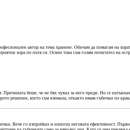
фесионален автор на тема хранене. Обичам да помагам на хората 
роятни хора по пътя си. Освен това съм голям почитател на остр
. Причината беше, че не бях чувал за него преди. Но се натъкна
оброто решение, което съм взимала, откакто имам гъбички по крак
бички. Вече го изпробвах и изпитах неговата ефективност. Първот
мптоми на гъбичките само за няколко дни. Като се има предвид е