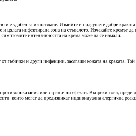
но и е удобен за използване. Измийте и подсушете добре краката 
те и цялата инфектирана зона на стъпалото. Изчакайте кремът да
а симптомите интензивността на крема може да се намали.
 от гъбички и други инфекции, засягащи кожата на краката. Той 
 противопоказания или странични ефекти. Въпреки това, преди д
оненти, които могат да предизвикат индивидуална алергична реак