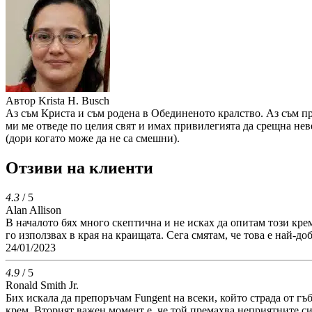
Автор
Krista H. Busch
Аз съм Криста и съм родена в Обединеното кралство. Аз съм про
ми ме отведе по целия свят и имах привилегията да срещна неве
(дори когато може да не са смешни).
Отзиви на клиенти
4.3
/ 5
Alan Allison
В началото бях много скептична и не исках да опитам този крем
го използвах в края на краищата. Сега смятам, че това е най-д
24/01/2023
4.9
/ 5
Ronald Smith Jr.
Бих искала да препоръчам Fungent на всеки, който страда от гъ
крем. Вторият важен момент е, че той премахва неприятните си