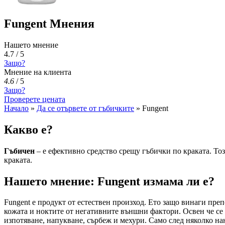
Fungent Мнения
Нашето мнение
4.7 / 5
Защо?
Мнение на клиента
4.6
/
5
Защо?
Проверете цената
Начало
»
Да се ​​отървете от гъбичките
»
Fungent
Какво е?
Гъбичен
– е ефективно средство срещу гъбички по краката. Т
краката.
Нашето мнение: Fungent измама ли е?
Fungent е продукт от естествен произход. Ето защо винаги пре
кожата и ноктите от негативните външни фактори. Освен че се
изпотяване, напукване, сърбеж и мехури. Само след няколко на