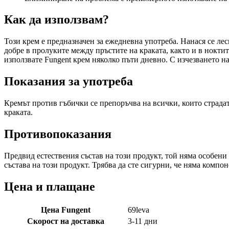
Как да използвам?
Този крем е предназначен за ежедневна употреба. Нанася се лес
добре в пролуките между пръстите на краката, както и в нокти
използвате Fungent крем няколко пъти дневно. С изчезването н
Показания за употреба
Кремът против гъбички се препоръчва на всички, които страдат
краката.
Противопоказания
Предвид естествения състав на този продукт, той няма особени
състава на този продукт. Трябва да сте сигурни, че няма комп
Цена и плащане
Цена Fungent
69
leva
Скорост на доставка
3-11 дни