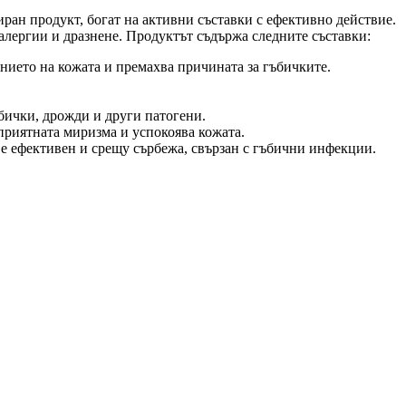
иран продукт, богат на активни съставки с ефективно действие.
 алергии и дразнене. Продуктът съдържа следните съставки:
нието на кожата и премахва причината за гъбичките.
бички, дрожди и други патогени.
еприятната миризма и успокоява кожата.
 е ефективен и срещу сърбежа, свързан с гъбични инфекции.