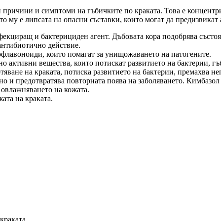
и причини и симптоми на гъбичките по краката. Това е концентр
то му е липсата на опасни съставки, които могат да предизвикат
екциращ и бактерициден агент. Дъбовата кора подобрява състоя
антибиотично действие.
офлавоноиди, които помагат за унищожаването на патогените.
о активни вещества, които потискат развитието на бактерии, гъ
тяване на краката, потиска развитието на бактерии, премахва н
о и предотвратява повторната поява на заболяването. Кимбазол
 овлажняването на кожата.
ата на краката.
краката.