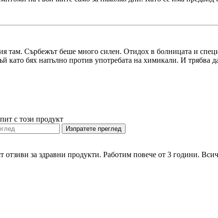
ия там. Сърбежът беше много силен. Отидох в болницата и спец
ъй като бях напълно против употребата на химикали. И трябва д
пит с този продукт
Изпратете преглед
ят отзиви за здравни продукти. Работим повече от 3 години. Вси