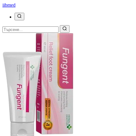
ii
bmed