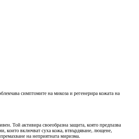
блекчава симптомите на микоза и регенерира кожата на
ивен. Той активира своеобразна защита, която предпазва
ми, които включват суха кожа, втвърдяване, лющене,
и премахване на неприятната миризма.