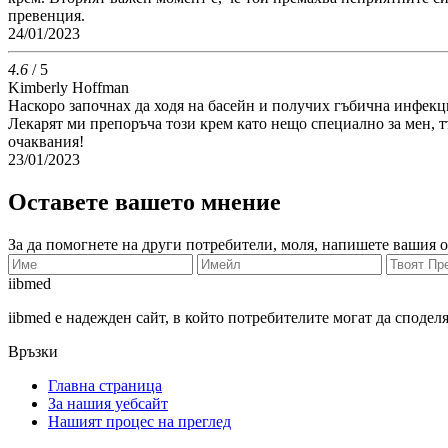
превенция.
24/01/2023
4.6
/ 5
Kimberly Hoffman
Наскоро започнах да ходя на басейн и получих гъбична инфекц
Лекарят ми препоръча този крем като нещо специално за мен, т
очаквания!
23/01/2023
Оставете вашето мнение
За да помогнете на други потребители, моля, напишете вашия о
ii
bmed
iibmed е надежден сайт, в който потребителите могат да сподел
Връзки
Главна страница
За нашия уебсайт
Нашият процес на преглед