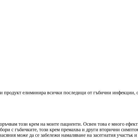
ози продукт елиминира всички последици от гъбични инфекции, о
поръчвам този крем на моите пациенти. Освен това е много ефект
 бори с гъбичките, този крем премахва и други вторични симпто
насяния може да се забележи намаляване на засегнатия участък 