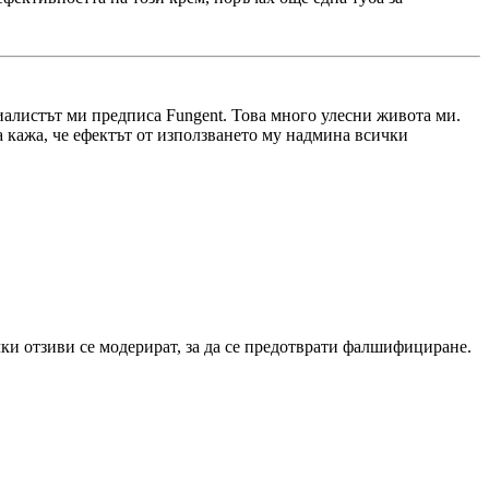
иалистът ми предписа Fungent. Това много улесни живота ми.
а кажа, че ефектът от използването му надмина всички
чки отзиви се модерират, за да се предотврати фалшифициране.