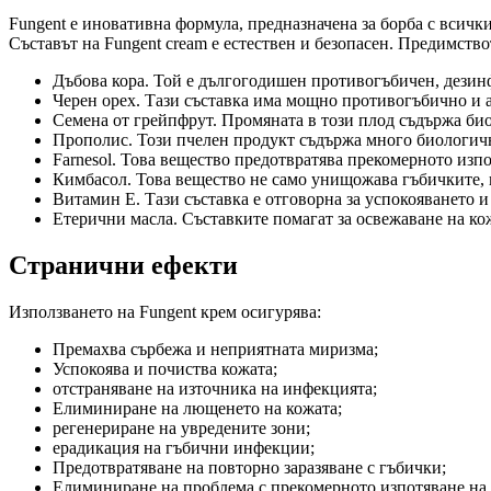
Fungent е иновативна формула, предназначена за борба с всичк
Съставът на Fungent cream е естествен и безопасен. Предимство
Дъбова кора. Той е дългогодишен противогъбичен, дезинф
Черен орех. Тази съставка има мощно противогъбично и 
Семена от грейпфрут. Промяната в този плод съдържа би
Прополис. Този пчелен продукт съдържа много биологичн
Farnesol. Това вещество предотвратява прекомерното изпо
Кимбасол. Това вещество не само унищожава гъбичките, н
Витамин Е. Тази съставка е отговорна за успокояването и
Етерични масла. Съставките помагат за освежаване на кож
Странични ефекти
Използването на Fungent крем осигурява:
Премахва сърбежа и неприятната миризма;
Успокоява и почиства кожата;
отстраняване на източника на инфекцията;
Елиминиране на лющенето на кожата;
регенериране на увредените зони;
ерадикация на гъбични инфекции;
Предотвратяване на повторно заразяване с гъбички;
Елиминиране на проблема с прекомерното изпотяване на 