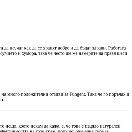
да научат как да се хранят добре и да бъдат здрави. Работата
оумието и хумора, така че често ще ме намерите да правя шеги
х на много положителни отзиви за Fungent. Така че го поръчах и
ата.
о нещо, което искам да кажа, е, че това е изцяло натурален
фективността на този крем, поръчах още една туба за