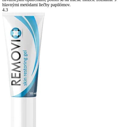
hlavnými metódami liečby papilómov.
4.3