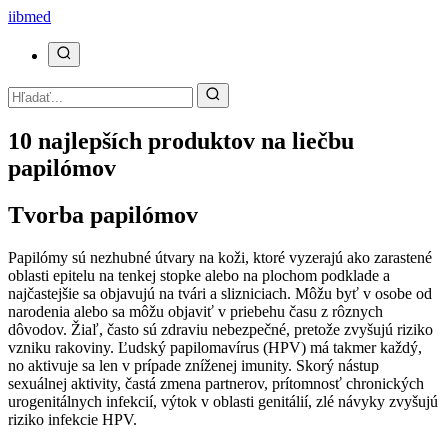
ii
bmed
10 najlepších produktov na liečbu
papilómov
Tvorba papilómov
Papilómy sú nezhubné útvary na koži, ktoré vyzerajú ako zarastené
oblasti epitelu na tenkej stopke alebo na plochom podklade a
najčastejšie sa objavujú na tvári a slizniciach. Môžu byť v osobe od
narodenia alebo sa môžu objaviť v priebehu času z rôznych
dôvodov. Žiaľ, často sú zdraviu nebezpečné, pretože zvyšujú riziko
vzniku rakoviny. Ľudský papilomavírus (HPV) má takmer každý,
no aktivuje sa len v prípade zníženej imunity. Skorý nástup
sexuálnej aktivity, častá zmena partnerov, prítomnosť chronických
urogenitálnych infekcií, výtok v oblasti genitálií, zlé návyky zvyšujú
riziko infekcie HPV.