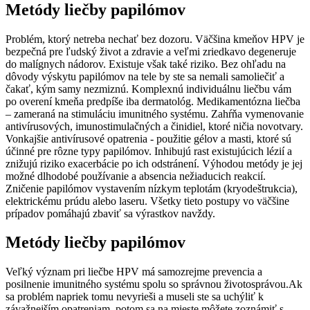
Metódy liečby papilómov
Problém, ktorý netreba nechať bez dozoru. Väčšina kmeňov HPV je
bezpečná pre ľudský život a zdravie a veľmi zriedkavo degeneruje
do malígnych nádorov. Existuje však také riziko. Bez ohľadu na
dôvody výskytu papilómov na tele by ste sa nemali samoliečiť a
čakať, kým samy nezmiznú. Komplexnú individuálnu liečbu vám
po overení kmeňa predpíše iba dermatológ. Medikamentózna liečba
– zameraná na stimuláciu imunitného systému. Zahŕňa vymenovanie
antivírusových, imunostimulačných a činidiel, ktoré ničia novotvary.
Vonkajšie antivírusové opatrenia - použitie gélov a masti, ktoré sú
účinné pre rôzne typy papilómov. Inhibujú rast existujúcich lézií a
znižujú riziko exacerbácie po ich odstránení. Výhodou metódy je jej
možné dlhodobé používanie a absencia nežiaducich reakcií.
Zničenie papilómov vystavením nízkym teplotám (kryodeštrukcia),
elektrickému prúdu alebo laseru. Všetky tieto postupy vo väčšine
prípadov pomáhajú zbaviť sa výrastkov navždy.
Metódy liečby papilómov
Veľký význam pri liečbe HPV má samozrejme prevencia a
posilnenie imunitného systému spolu so správnou životosprávou.Ak
sa problém napriek tomu nevyrieši a museli ste sa uchýliť k
závažnejším opatreniam, potom sa na mieste môžete zoznámiť s