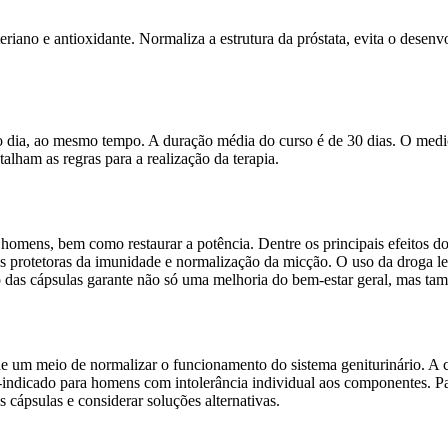
cteriano e antioxidante. Normaliza a estrutura da próstata, evita o des
ao dia, ao mesmo tempo. A duração média do curso é de 30 dias. O medi
lham as regras para a realização da terapia.
 homens, bem como restaurar a potência. Dentre os principais efeitos d
des protetoras da imunidade e normalização da micção. O uso da droga le
o das cápsulas garante não só uma melhoria do bem-estar geral, mas t
 um meio de normalizar o funcionamento do sistema geniturinário. A c
a-indicado para homens com intolerância individual aos componentes. Pa
 cápsulas e considerar soluções alternativas.