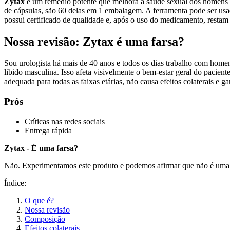
Zytax
é um remédio potente que melhora a saúde sexual dos homens e
de cápsulas, são 60 delas em 1 embalagem. A ferramenta pode ser usa
possui certificado de qualidade e, após o uso do medicamento, restam a
Nossa revisão: Zytax é uma farsa?
Sou urologista há mais de 40 anos e todos os dias trabalho com home
libido masculina. Isso afeta visivelmente o bem-estar geral do paci
adequada para todas as faixas etárias, não causa efeitos colaterais e g
Prós
Críticas nas redes sociais
Entrega rápida
Zytax - É uma farsa?
Não. Experimentamos este produto e podemos afirmar que não é uma 
Índice:
O que é?
Nossa revisão
Composição
Efeitos colaterais