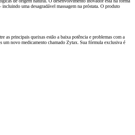
ógicas de origem natural. O desenvolvimento inovador está na forma
o – incluindo uma desagradável massagem na próstata. O produto
e as principais queixas estão a baixa potência e problemas com a
 todos um novo medicamento chamado Zytax. Sua fórmula exclusiva é