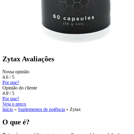
Zytax Avaliações
Nossa opinião
4.6 / 5
Por que?
Opinião do cliente
4.8
/
5
Por que?
Veja o preço
Início
»
Suplementos de potência
»
Zytax
O que é?