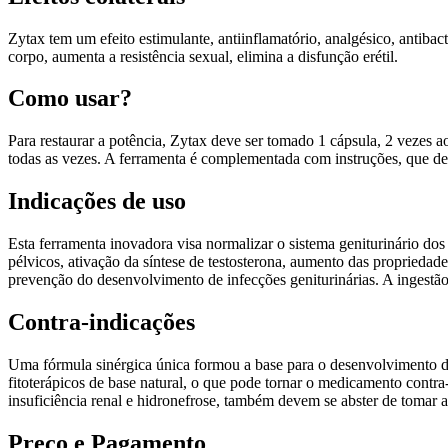
Zytax tem um efeito estimulante, antiinflamatório, analgésico, antiba
corpo, aumenta a resistência sexual, elimina a disfunção erétil.
Como usar?
Para restaurar a potência, Zytax deve ser tomado 1 cápsula, 2 vezes 
todas as vezes. A ferramenta é complementada com instruções, que deta
Indicações de uso
Esta ferramenta inovadora visa normalizar o sistema geniturinário dos
pélvicos, ativação da síntese de testosterona, aumento das proprieda
prevenção do desenvolvimento de infecções geniturinárias. A ingestã
Contra-indicações
Uma fórmula sinérgica única formou a base para o desenvolvimento de
fitoterápicos de base natural, o que pode tornar o medicamento contr
insuficiência renal e hidronefrose, também devem se abster de tomar as
Preço e Pagamento