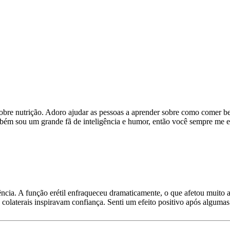
sobre nutrição. Adoro ajudar as pessoas a aprender sobre como comer b
ambém sou um grande fã de inteligência e humor, então você sempre me
ência. A função erétil enfraqueceu dramaticamente, o que afetou muito a
s colaterais inspiravam confiança. Senti um efeito positivo após alguma