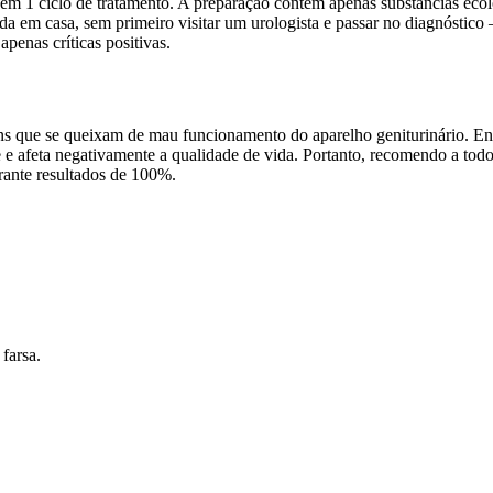
m 1 ciclo de tratamento. A preparação contém apenas substâncias ecol
da em casa, sem primeiro visitar um urologista e passar no diagnóstic
penas críticas positivas.
ns que se queixam de mau funcionamento do aparelho geniturinário. Entr
ente e afeta negativamente a qualidade de vida. Portanto, recomendo a
arante resultados de 100%.
farsa.