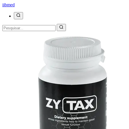
ii
bmed