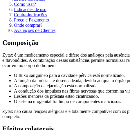
Como usar?
Indicações de uso
Contra-indicações
Preço e Pagamento
Onde comprar?
Avaliações de Clientes
Composição
Zytax é um medicamento especial e difere dos análogos pela ausênci
e flavonóides. A combinação dessas substâncias permite normalizar r
ocorrem no corpo do homem:
O fluxo sanguíneo para a cavidade pélvica está normalizado.
A função da próstata é desencadeada, devido ao qual o órgão p
A composição da ejaculação está normalizada.
A condução dos impulsos nas fibras nervosas que correm na viri
Lesões menores da próstata estão cicatrizando.
O sistema urogenital foi limpo de componentes maliciosos.
Zytax não causa reações alérgicas e é totalmente compatível com os
completo.
Efeitos colaterais