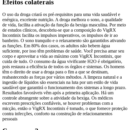
Efeitos colaterais
O uso da droga criará os pré-requisitos para uma vida saudável e
enérgica, excelente nutrição. A droga melhora o sono, a qualidade
de vida, facilita a ativação da função da bexiga masculina. Por meio
de estudos clínicos, descobriu-se que a composição do VigRX
Incontinix facilita os impulsos imperativos, os impulsos de ir ao
banheiro. O sono tranquilo e o relaxamento são garantidos ativando
as funções. Em 80% dos casos, os adultos não bebem água
suficiente, por isso têm problemas de saúde. Você precisa amar seu
corpo e aproveitar a vida ao máximo com VigRX Incontinix, que
cuida de tudo. O consumo da água vivificante H2O é obrigatório,
pois restaura a eficiência de todos os órgãos e sistemas. Os homens
têm o direito de usar a droga para o fim a que se destinam,
reabastecendo as forças por vários métodos. A limpeza natural e a
ingestão de líquidos são essenciais na luta por um estilo de vida
saudável que garantirá o funcionamento dos sistemas a longo prazo.
Resultados favoráveis vêm após a primeira aplicação. Há um
controle abrangente sobre a atividade da bexiga. Os médicos
escrevem prescrições confiáveis, se houver problemas com a
micção, então o VigRX Incontinix é tomado, o que fornece proteção
contra infecções, conforto na construção de relacionamentos
pessoais