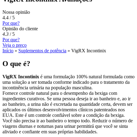
Nossa opinião
4.4 / 5
Por que?
Opinião do cliente
4.3
/
5
Por que?
Veja o preço
Início
»
Suplementos de potência
»
VigRX Incontinix
O que é?
VigRX Incontinix
é uma formulação 100% natural formulada como
uma solução a ser tomada conforme indicado para o tratamento da
incontinência urinária na população masculina.
Fornece controle natural para o desempenho da bexiga com
ingredientes curativos. Se uma pessoa deseja ir ao banheiro e, ao ir
ao banheiro, a urina não é excretada na quantidade certa, devem ser
aplicados os últimos desenvolvimentos clínicos patenteados nos
EUA. Este é um controle confiável sobre a condição da bexiga.
Você não precisa ir ao banheiro o tempo todo. Reduzir o número de
viagens diurnas e noturnas para urinar permitirá que você se sinta
aliviado e confiante em suas próprias habilidades.