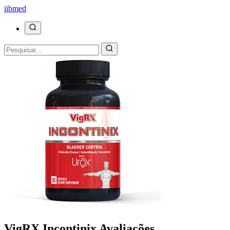
ii
bmed
VigRX Incontinix Avaliações