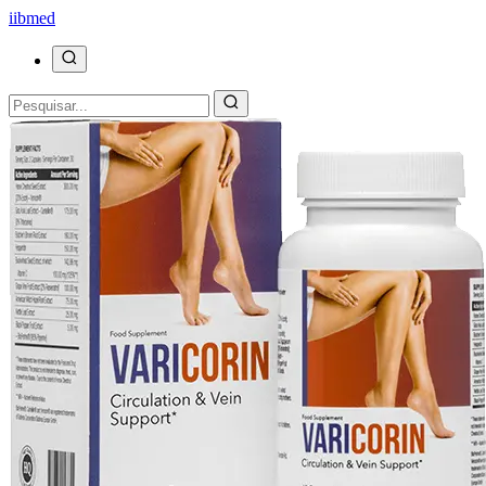
ii
bmed