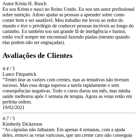
Autor
Krista H. Busch
Eu sou Krista e nasci no Reino Unido. Eu sou um autor profissional
sobre nutrição. Adoro ajudar as pessoas a aprender sobre como
comer bem e ser saudável. Meu trabalho me levou ao redor do
mundo e tive o privilégio de conhecer pessoas incríveis ao longo do
caminho. Eu também sou um grande fã de inteligência e humor,
então você sempre me encontrará fazendo piadas (mesmo quando
elas podem não ser engraçadas).
Avaliações de Clientes
4.4
/ 5
Lance Fitzpatrick
“Tentei tirar as varizes com cremes, mas as tentativas não tiveram
sucesso. Mas essa droga superou a tarefa rapidamente e sem
consequências negativas. Todo o curso durou um mês, mas minha
saúde melhorou após 1 semana de terapia. Agora as veias estão em
perfeita ordem.
19/02/2021
4.7
/ 5
Kimberly Dickerson
“As cápsulas não falharam. Em apenas 4 semanas, com a ajuda
deles, removi as veias varicosas, que um creme caro não conseguia