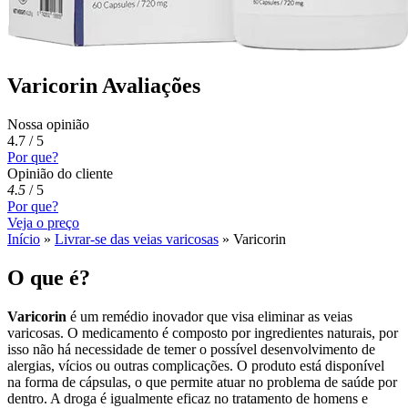
Varicorin Avaliações
Nossa opinião
4.7 / 5
Por que?
Opinião do cliente
4.5
/
5
Por que?
Veja o preço
Início
»
Livrar-se das veias varicosas
»
Varicorin
O que é?
Varicorin
é um remédio inovador que visa eliminar as veias
varicosas. O medicamento é composto por ingredientes naturais, por
isso não há necessidade de temer o possível desenvolvimento de
alergias, vícios ou outras complicações. O produto está disponível
na forma de cápsulas, o que permite atuar no problema de saúde por
dentro. A droga é igualmente eficaz no tratamento de homens e