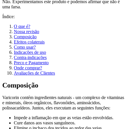
Não. Experimentamos este produto e podemos afirmar que não é
uma farsa.
Índice:
O que é?
Nossa revisão
Composição
Efeitos colaterais
Como usar?
Indicações de uso
Contra-indicações
Preço e Pagamento
Onde comprar?
Avaliações de Clientes
Composição
Varicorin contém ingredientes naturais - um complexo de vitaminas
e minerais, óleos orgânicos, flavonóides, aminoácidos,
polissacarídeos. Juntos, eles executam as seguintes funções:
Impede a inflamação em que as veias estão envolvidas.
Cure danos aos vasos sanguíneos.
Elimine o inchaço dos tecidos ao redor das veias.