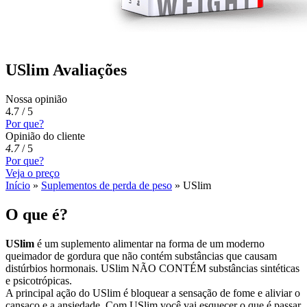
USlim Avaliações
Nossa opinião
4.7 / 5
Por que?
Opinião do cliente
4.7
/
5
Por que?
Veja o preço
Início
»
Suplementos de perda de peso
»
USlim
O que é?
USlim
é um suplemento alimentar na forma de um moderno
queimador de gordura que não contém substâncias que causam
distúrbios hormonais. USlim NÃO CONTÉM substâncias sintéticas
e psicotrópicas.
A principal ação do USlim é bloquear a sensação de fome e aliviar o
cansaço e a ansiedade. Com USlim você vai esquecer o que é passar