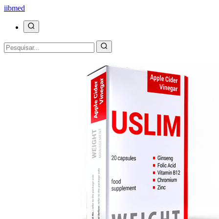
ii
bmed