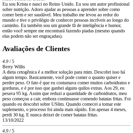
Eu sou Krista e nasci no Reino Unido. Eu sou um autor profissional
sobre nutrição. Adoro ajudar as pessoas a aprender sobre como
comer bem e ser saudável. Meu trabalho me levou ao redor do
mundo e tive o privilégio de conhecer pessoas incríveis ao longo do
caminho. Eu também sou um grande fã de inteligência e humor,
então você sempre me encontrará fazendo piadas (mesmo quando
elas podem não ser engraçadas).
Avaliações de Clientes
4.9
/ 5
Berry Willis
A dieta cetogênica é a melhor solução para mim. Descobri isso há
algum tempo. Basicamente, você pode comer o quanto quiser e
perder peso. O fato é que eu costumava comer muitos carboidratos e
gorduras, e é por isso que ganhei alguns quilos extras. Aos 29, eu
pesava 95 kg. Assim que reduzi a quantidade de carboidratos, meu
peso começou a cair, embora continuasse comendo batatas fritas. Foi
quando eu descobri sobre USlim. Quando comecei a tomar este
suplemento, o processo foi ainda mais rápido. Em apenas 4 meses,
perdi 30 kg. E nunca deixei de comer batatas fritas.
13/10/2022
4.9
/ 5