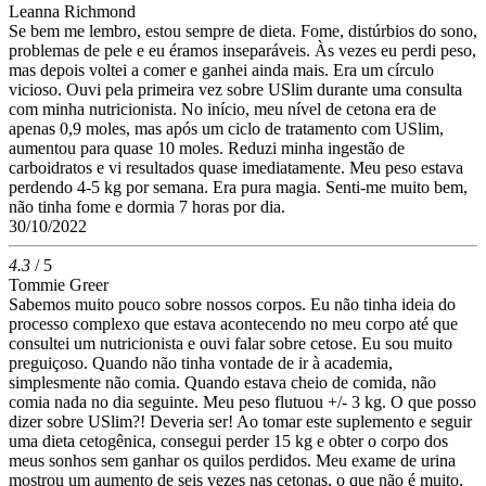
Leanna Richmond
Se bem me lembro, estou sempre de dieta. Fome, distúrbios do sono,
problemas de pele e eu éramos inseparáveis. Às vezes eu perdi peso,
mas depois voltei a comer e ganhei ainda mais. Era um círculo
vicioso. Ouvi pela primeira vez sobre USlim durante uma consulta
com minha nutricionista. No início, meu nível de cetona era de
apenas 0,9 moles, mas após um ciclo de tratamento com USlim,
aumentou para quase 10 moles. Reduzi minha ingestão de
carboidratos e vi resultados quase imediatamente. Meu peso estava
perdendo 4-5 kg por semana. Era pura magia. Senti-me muito bem,
não tinha fome e dormia 7 horas por dia.
30/10/2022
4.3
/ 5
Tommie Greer
Sabemos muito pouco sobre nossos corpos. Eu não tinha ideia do
processo complexo que estava acontecendo no meu corpo até que
consultei um nutricionista e ouvi falar sobre cetose. Eu sou muito
preguiçoso. Quando não tinha vontade de ir à academia,
simplesmente não comia. Quando estava cheio de comida, não
comia nada no dia seguinte. Meu peso flutuou +/- 3 kg. O que posso
dizer sobre USlim?! Deveria ser! Ao tomar este suplemento e seguir
uma dieta cetogênica, consegui perder 15 kg e obter o corpo dos
meus sonhos sem ganhar os quilos perdidos. Meu exame de urina
mostrou um aumento de seis vezes nas cetonas, o que não é muito,