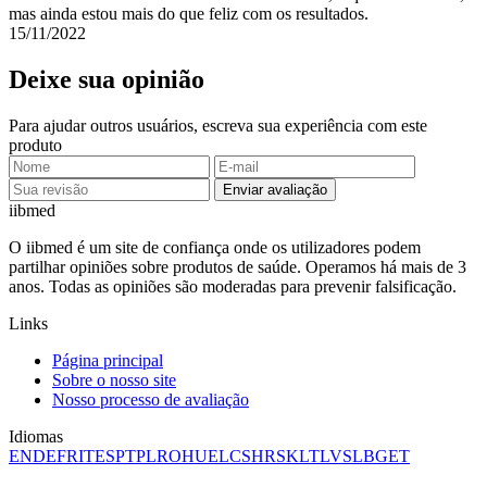
mas ainda estou mais do que feliz com os resultados.
15/11/2022
Deixe sua opinião
Para ajudar outros usuários, escreva sua experiência com este
produto
Enviar avaliação
ii
bmed
O iibmed é um site de confiança onde os utilizadores podem
partilhar opiniões sobre produtos de saúde. Operamos há mais de 3
anos. Todas as opiniões são moderadas para prevenir falsificação.
Links
Página principal
Sobre o nosso site
Nosso processo de avaliação
Idiomas
EN
DE
FR
IT
ES
PT
PL
RO
HU
EL
CS
HR
SK
LT
LV
SL
BG
ET