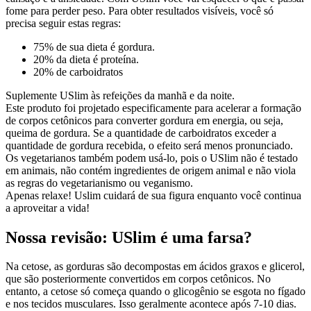
fome para perder peso. Para obter resultados visíveis, você só
precisa seguir estas regras:
75% de sua dieta é gordura.
20% da dieta é proteína.
20% de carboidratos
Suplemente USlim às refeições da manhã e da noite.
Este produto foi projetado especificamente para acelerar a formação
de corpos cetônicos para converter gordura em energia, ou seja,
queima de gordura. Se a quantidade de carboidratos exceder a
quantidade de gordura recebida, o efeito será menos pronunciado.
Os vegetarianos também podem usá-lo, pois o USlim não é testado
em animais, não contém ingredientes de origem animal e não viola
as regras do vegetarianismo ou veganismo.
Apenas relaxe! Uslim cuidará de sua figura enquanto você continua
a aproveitar a vida!
Nossa revisão: USlim é uma farsa?
Na cetose, as gorduras são decompostas em ácidos graxos e glicerol,
que são posteriormente convertidos em corpos cetônicos. No
entanto, a cetose só começa quando o glicogênio se esgota no fígado
e nos tecidos musculares. Isso geralmente acontece após 7-10 dias.