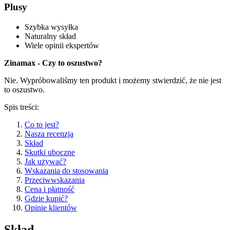
Plusy
Szybka wysyłka
Naturalny skład
Wiele opinii ekspertów
Zinamax - Czy to oszustwo?
Nie. Wypróbowaliśmy ten produkt i możemy stwierdzić, że nie jest
to oszustwo.
Spis treści:
Co to jest?
Nasza recenzja
Skład
Skutki uboczne
Jak używać?
Wskazania do stosowania
Przeciwwskazania
Cena i płatność
Gdzie kupić?
Opinie klientów
Skład