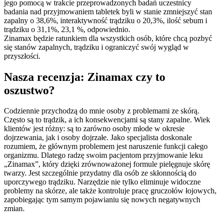
jego pomocą w trakcie przeprowadzonych badań uczestnicy
badania nad przyjmowaniem tabletek byli w stanie zmniejszyć stan
zapalny o 38,6%, interaktywność trądziku o 20,3%, ilość sebum i
trądziku o 31,1%, 23,1 %, odpowiednio.
Zinamax będzie ratunkiem dla wszystkich osób, które chcą pozbyć
się stanów zapalnych, trądziku i ograniczyć swój wygląd w
przyszłości.
Nasza recenzja: Zinamax czy to
oszustwo?
Codziennie przychodzą do mnie osoby z problemami ze skórą.
Często są to trądzik, a ich konsekwencjami są stany zapalne. Wiek
klientów jest różny: są to zarówno osoby młode w okresie
dojrzewania, jak i osoby dojrzałe. Jako specjalista doskonale
rozumiem, że głównym problemem jest naruszenie funkcji całego
organizmu. Dlatego radzę swoim pacjentom przyjmowanie leku
„Zinamax”, który dzięki zrównoważonej formule pielęgnuje skórę
twarzy. Jest szczególnie przydatny dla osób ze skłonnością do
uporczywego trądziku. Narzędzie nie tylko eliminuje widoczne
problemy na skórze, ale także kontroluje pracę gruczołów łojowych,
zapobiegając tym samym pojawianiu się nowych negatywnych
zmian.