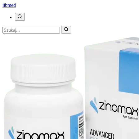
ii
bmed