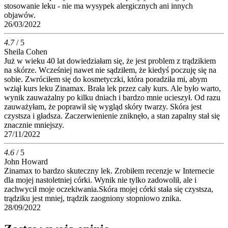
stosowanie leku - nie ma wysypek alergicznych ani innych
objawów.
26/03/2022
4.7
/ 5
Sheila Cohen
Już w wieku 40 lat dowiedziałam się, że jest problem z trądzikiem
na skórze. Wcześniej nawet nie sądziłem, że kiedyś poczuję się na
sobie. Zwróciłem się do kosmetyczki, która poradziła mi, abym
wziął kurs leku Zinamax. Brała lek przez cały kurs. Ale było warto,
wynik zauważalny po kilku dniach i bardzo mnie ucieszył. Od razu
zauważyłam, że poprawił się wygląd skóry twarzy. Skóra jest
czystsza i gładsza. Zaczerwienienie zniknęło, a stan zapalny stał się
znacznie mniejszy.
27/11/2022
4.6
/ 5
John Howard
Zinamax to bardzo skuteczny lek. Zrobiłem recenzje w Internecie
dla mojej nastoletniej córki. Wynik nie tylko zadowolił, ale i
zachwycił moje oczekiwania.Skóra mojej córki stała się czystsza,
trądziku jest mniej, trądzik zaogniony stopniowo znika.
28/09/2022