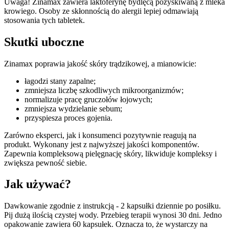
Uwaga! Zinamax zawiera laktoferynę bydlęcą pozyskiwaną z mleka
krowiego. Osoby ze skłonnością do alergii lepiej odmawiają
stosowania tych tabletek.
Skutki uboczne
Zinamax poprawia jakość skóry trądzikowej, a mianowicie:
łagodzi stany zapalne;
zmniejsza liczbę szkodliwych mikroorganizmów;
normalizuje pracę gruczołów łojowych;
zmniejsza wydzielanie sebum;
przyspiesza proces gojenia.
Zarówno eksperci, jak i konsumenci pozytywnie reagują na
produkt. Wykonany jest z najwyższej jakości komponentów.
Zapewnia kompleksową pielęgnację skóry, likwiduje kompleksy i
zwiększa pewność siebie.
Jak używać?
Dawkowanie zgodnie z instrukcją - 2 kapsułki dziennie po posiłku.
Pij dużą ilością czystej wody. Przebieg terapii wynosi 30 dni. Jedno
opakowanie zawiera 60 kapsułek. Oznacza to, że wystarczy na