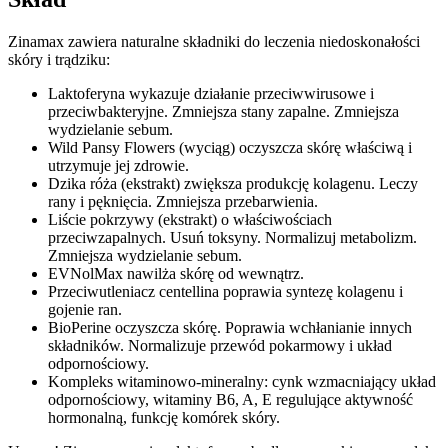
Zinamax zawiera naturalne składniki do leczenia niedoskonałości
skóry i trądziku:
Laktoferyna wykazuje działanie przeciwwirusowe i
przeciwbakteryjne. Zmniejsza stany zapalne. Zmniejsza
wydzielanie sebum.
Wild Pansy Flowers (wyciąg) oczyszcza skórę właściwą i
utrzymuje jej zdrowie.
Dzika róża (ekstrakt) zwiększa produkcję kolagenu. Leczy
rany i pęknięcia. Zmniejsza przebarwienia.
Liście pokrzywy (ekstrakt) o właściwościach
przeciwzapalnych. Usuń toksyny. Normalizuj metabolizm.
Zmniejsza wydzielanie sebum.
EVNolMax nawilża skórę od wewnątrz.
Przeciwutleniacz centellina poprawia syntezę kolagenu i
gojenie ran.
BioPerine oczyszcza skórę. Poprawia wchłanianie innych
składników. Normalizuje przewód pokarmowy i układ
odpornościowy.
Kompleks witaminowo-mineralny: cynk wzmacniający układ
odpornościowy, witaminy B6, A, E regulujące aktywność
hormonalną, funkcję komórek skóry.