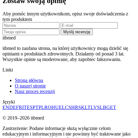
Zostaw swoją opinię
Aby pomóc innym użytkownikom, opisz swoje doświadczenia z
tym produktem
Wyślij recenzję
ii
bmed
iibmed to zaufana strona, na której użytkownicy mogą dzielić się
opiniami o produktach zdrowotnych. Działamy od ponad 3 lat.
Wszystkie opinie są moderowane, aby zapobiec fałszowaniu.
Linki
Strona główna
O naszej stronie
Nasz proces recenzji
Języki
EN
DE
FR
IT
ES
PT
PL
RO
HU
EL
CS
HR
SK
LT
LV
SL
BG
ET
© 2019–2026 iibmed
Zastrzeżenie: Podane informacje służą wyłącznie celom
edukacyjnym i informacyjnym i nie powinny być traktowane jako