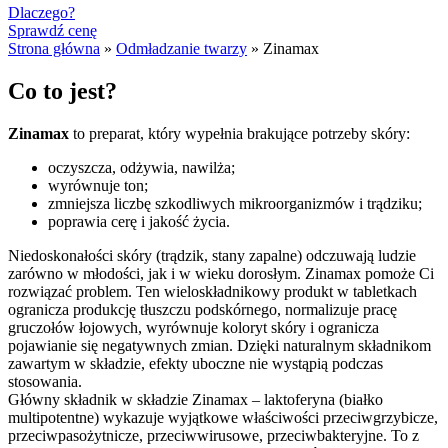
Dlaczego?
Sprawdź cenę
Strona główna
»
Odmładzanie twarzy
»
Zinamax
Co to jest?
Zinamax
to preparat, który wypełnia brakujące potrzeby skóry:
oczyszcza, odżywia, nawilża;
wyrównuje ton;
zmniejsza liczbę szkodliwych mikroorganizmów i trądziku;
poprawia cerę i jakość życia.
Niedoskonałości skóry (trądzik, stany zapalne) odczuwają ludzie
zarówno w młodości, jak i w wieku dorosłym. Zinamax pomoże Ci
rozwiązać problem. Ten wieloskładnikowy produkt w tabletkach
ogranicza produkcję tłuszczu podskórnego, normalizuje pracę
gruczołów łojowych, wyrównuje koloryt skóry i ogranicza
pojawianie się negatywnych zmian. Dzięki naturalnym składnikom
zawartym w składzie, efekty uboczne nie wystąpią podczas
stosowania.
Główny składnik w składzie Zinamax – laktoferyna (białko
multipotentne) wykazuje wyjątkowe właściwości przeciwgrzybicze,
przeciwpasożytnicze, przeciwwirusowe, przeciwbakteryjne. To z