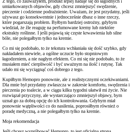
Z tego, co zauważyłem, produkt lepiej nadaje się do łagodnych i
umiarkowanych objawów, gdy chcesz zmniejszyć swędzenie,
pieczenie i codzienne podrażnienie. Uważam, że jest przydatny, jeśli
używasz go konsekwentnie i jednocześnie dbasz o inne rzeczy,
które pogarszają problem. Byłbym bardziej ostrożny, gdybym
wiedział, że źle reaguję na perfumowane kremy lub niektóre
ekstrakty roślinne. I jeśli pojawią się częste krwawienia lub silne
bóle, nie polegałbym tylko na kremie.
Co mi się podobało, to że tekstura wchłaniała się dość szybko, gdy
nakładałem niewiele, a ogólne uczucie było stopniowym
łagodzeniem, a nie nagłym efektem. Co mi się nie podobało, to że
musiałem mieć cierpliwość i być uważnym na ilość i rutynę. Tak
udało mi się wyciągnąć coś dobrego z tego.
Kupiłbym Hemopro ponownie, ale z realistycznymi oczekiwaniami.
Dla mnie był przydatny zwłaszcza w zakresie komfortu, swędzenia i
pieczenia po toalecie, a w ciągu kilku tygodni ułatwił mi życie. Nie
rozwiązał przyczyny, ale wystarczająco zmniejszył objawy, bym
uznał go za dobrą opcję do ich kontrolowania. Gdybym miał
ponownie wątpliwości co do nasilenia, poprosiłbym również o
poradę medyczną, a nie polegałbym tylko na kremie.
Moja rekomendacja
Jeśli chcesz wypróbować Hemopro, to jest oficjalna strona