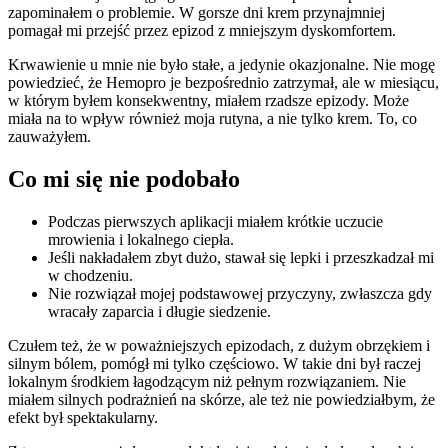
zapominałem o problemie. W gorsze dni krem przynajmniej
pomagał mi przejść przez epizod z mniejszym dyskomfortem.
Krwawienie u mnie nie było stałe, a jedynie okazjonalne. Nie mogę
powiedzieć, że Hemopro je bezpośrednio zatrzymał, ale w miesiącu,
w którym byłem konsekwentny, miałem rzadsze epizody. Może
miała na to wpływ również moja rutyna, a nie tylko krem. To, co
zauważyłem.
Co mi się nie podobało
Podczas pierwszych aplikacji miałem krótkie uczucie
mrowienia i lokalnego ciepła.
Jeśli nakładałem zbyt dużo, stawał się lepki i przeszkadzał mi
w chodzeniu.
Nie rozwiązał mojej podstawowej przyczyny, zwłaszcza gdy
wracały zaparcia i długie siedzenie.
Czułem też, że w poważniejszych epizodach, z dużym obrzękiem i
silnym bólem, pomógł mi tylko częściowo. W takie dni był raczej
lokalnym środkiem łagodzącym niż pełnym rozwiązaniem. Nie
miałem silnych podrażnień na skórze, ale też nie powiedziałbym, że
efekt był spektakularny.