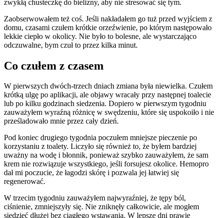
zwykłą chusteczkę do bielizny, aby nie stresować się tym.
Zaobserwowałem też coś. Jeśli nakładałem go tuż przed wyjściem z
domu, czasami czułem krótkie orzeźwienie, po którym następowało
lekkie ciepło w okolicy. Nie było to bolesne, ale wystarczająco
odczuwalne, bym czuł to przez kilka minut.
Co czułem z czasem
W pierwszych dwóch-trzech dniach zmiana była niewielka. Czułem
krótką ulgę po aplikacji, ale objawy wracały przy następnej toalecie
lub po kilku godzinach siedzenia. Dopiero w pierwszym tygodniu
zauważyłem wyraźną różnicę w swędzeniu, które się uspokoiło i nie
prześladowało mnie przez cały dzień.
Pod koniec drugiego tygodnia poczułem mniejsze pieczenie po
korzystaniu z toalety. Liczyło się również to, że byłem bardziej
uważny na wodę i błonnik, ponieważ szybko zauważyłem, że sam
krem nie rozwiązuje wszystkiego, jeśli forsujesz okolice. Hemopro
dał mi poczucie, że łagodzi skórę i pozwala jej łatwiej się
regenerować.
W trzecim tygodniu zauważyłem najwyraźniej, że tępy ból,
ciśnienie, zmniejszyły się. Nie zniknęły całkowicie, ale mogłem
siedzieć dłużej bez ciągłego wstawania. W lepsze dni prawie