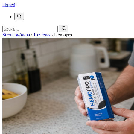
ii
bmed
Strona główna
›
Reviews
›
Hemopro