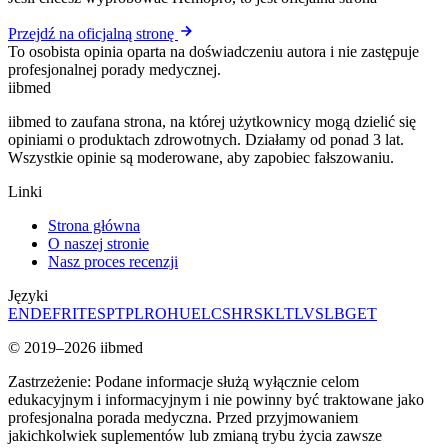
Przejdź na oficjalną stronę
To osobista opinia oparta na doświadczeniu autora i nie zastępuje
profesjonalnej porady medycznej.
ii
bmed
iibmed to zaufana strona, na której użytkownicy mogą dzielić się
opiniami o produktach zdrowotnych. Działamy od ponad 3 lat.
Wszystkie opinie są moderowane, aby zapobiec fałszowaniu.
Linki
Strona główna
O naszej stronie
Nasz proces recenzji
Języki
EN
DE
FR
IT
ES
PT
PL
RO
HU
EL
CS
HR
SK
LT
LV
SL
BG
ET
© 2019–2026 iibmed
Zastrzeżenie: Podane informacje służą wyłącznie celom
edukacyjnym i informacyjnym i nie powinny być traktowane jako
profesjonalna porada medyczna. Przed przyjmowaniem
jakichkolwiek suplementów lub zmianą trybu życia zawsze