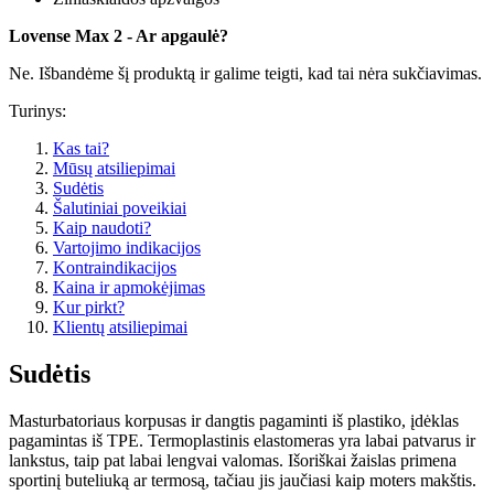
Lovense Max 2 - Ar apgaulė?
Ne. Išbandėme šį produktą ir galime teigti, kad tai nėra sukčiavimas.
Turinys:
Kas tai?
Mūsų atsiliepimai
Sudėtis
Šalutiniai poveikiai
Kaip naudoti?
Vartojimo indikacijos
Kontraindikacijos
Kaina ir apmokėjimas
Kur pirkt?
Klientų atsiliepimai
Sudėtis
Masturbatoriaus korpusas ir dangtis pagaminti iš plastiko, įdėklas
pagamintas iš TPE. Termoplastinis elastomeras yra labai patvarus ir
lankstus, taip pat labai lengvai valomas. Išoriškai žaislas primena
sportinį buteliuką ar termosą, tačiau jis jaučiasi kaip moters makštis.