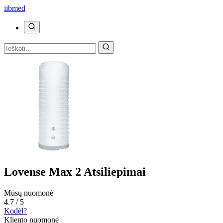
ii
bmed
Lovense Max 2 Atsiliepimai
Mūsų nuomonė
4.7 / 5
Kodėl?
Kliento nuomonė