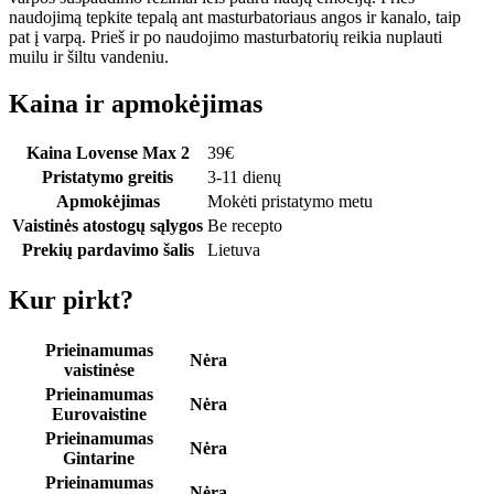
naudojimą tepkite tepalą ant masturbatoriaus angos ir kanalo, taip
pat į varpą. Prieš ir po naudojimo masturbatorių reikia nuplauti
muilu ir šiltu vandeniu.
Kaina ir apmokėjimas
Kaina Lovense Max 2
39
€
Pristatymo greitis
3-11 dienų
Apmokėjimas
Mokėti pristatymo metu
Vaistinės atostogų sąlygos
Be recepto
Prekių pardavimo šalis
Lietuva
Kur pirkt?
Prieinamumas
Nėra
vaistinėse
Prieinamumas
Nėra
Eurovaistine
Prieinamumas
Nėra
Gintarine
Prieinamumas
Nėra