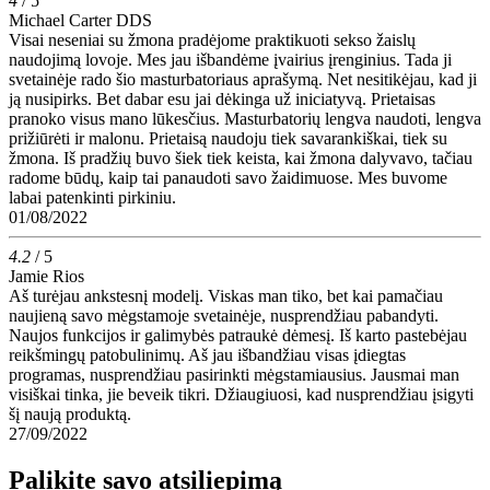
4
/ 5
Michael Carter DDS
Visai neseniai su žmona pradėjome praktikuoti sekso žaislų
naudojimą lovoje. Mes jau išbandėme įvairius įrenginius. Tada ji
svetainėje rado šio masturbatoriaus aprašymą. Net nesitikėjau, kad ji
ją nusipirks. Bet dabar esu jai dėkinga už iniciatyvą. Prietaisas
pranoko visus mano lūkesčius. Masturbatorių lengva naudoti, lengva
prižiūrėti ir malonu. Prietaisą naudoju tiek savarankiškai, tiek su
žmona. Iš pradžių buvo šiek tiek keista, kai žmona dalyvavo, tačiau
radome būdų, kaip tai panaudoti savo žaidimuose. Mes buvome
labai patenkinti pirkiniu.
01/08/2022
4.2
/ 5
Jamie Rios
Aš turėjau ankstesnį modelį. Viskas man tiko, bet kai pamačiau
naujieną savo mėgstamoje svetainėje, nusprendžiau pabandyti.
Naujos funkcijos ir galimybės patraukė dėmesį. Iš karto pastebėjau
reikšmingų patobulinimų. Aš jau išbandžiau visas įdiegtas
programas, nusprendžiau pasirinkti mėgstamiausius. Jausmai man
visiškai tinka, jie beveik tikri. Džiaugiuosi, kad nusprendžiau įsigyti
šį naują produktą.
27/09/2022
Palikite savo atsiliepimą