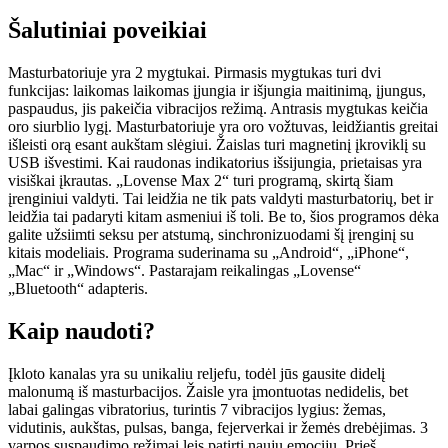
Šalutiniai poveikiai
Masturbatoriuje yra 2 mygtukai. Pirmasis mygtukas turi dvi
funkcijas: laikomas laikomas įjungia ir išjungia maitinimą, įjungus,
paspaudus, jis pakeičia vibracijos režimą. Antrasis mygtukas keičia
oro siurblio lygį. Masturbatoriuje yra oro vožtuvas, leidžiantis greitai
išleisti orą esant aukštam slėgiui. Žaislas turi magnetinį įkroviklį su
USB išvestimi. Kai raudonas indikatorius išsijungia, prietaisas yra
visiškai įkrautas. „Lovense Max 2“ turi programą, skirtą šiam
įrenginiui valdyti. Tai leidžia ne tik pats valdyti masturbatorių, bet ir
leidžia tai padaryti kitam asmeniui iš toli. Be to, šios programos dėka
galite užsiimti seksu per atstumą, sinchronizuodami šį įrenginį su
kitais modeliais. Programa suderinama su „Android“, „iPhone“,
„Mac“ ir „Windows“. Pastarajam reikalingas „Lovense“
„Bluetooth“ adapteris.
Kaip naudoti?
Įkloto kanalas yra su unikaliu reljefu, todėl jūs gausite didelį
malonumą iš masturbacijos. Žaisle yra įmontuotas nedidelis, bet
labai galingas vibratorius, turintis 7 vibracijos lygius: žemas,
vidutinis, aukštas, pulsas, banga, fejerverkai ir žemės drebėjimas. 3
varpos suspaudimo režimai leis patirti naujų emocijų. Prieš