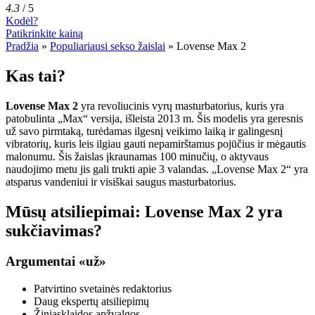
4.3
/
5
Kodėl?
Patikrinkite kainą
Pradžia
»
Populiariausi sekso žaislai
»
Lovense Max 2
Kas tai?
Lovense Max 2
yra revoliucinis vyrų masturbatorius, kuris yra
patobulinta „Max“ versija, išleista 2013 m. Šis modelis yra geresnis
už savo pirmtaką, turėdamas ilgesnį veikimo laiką ir galingesnį
vibratorių, kuris leis ilgiau gauti nepamirštamus pojūčius ir mėgautis
malonumu. Šis žaislas įkraunamas 100 minučių, o aktyvaus
naudojimo metu jis gali trukti apie 3 valandas. „Lovense Max 2“ yra
atsparus vandeniui ir visiškai saugus masturbatorius.
Mūsų atsiliepimai: Lovense Max 2 yra
sukčiavimas?
Argumentai «už»
Patvirtino svetainės redaktorius
Daug ekspertų atsiliepimų
Žiniasklaidos apžvalgos