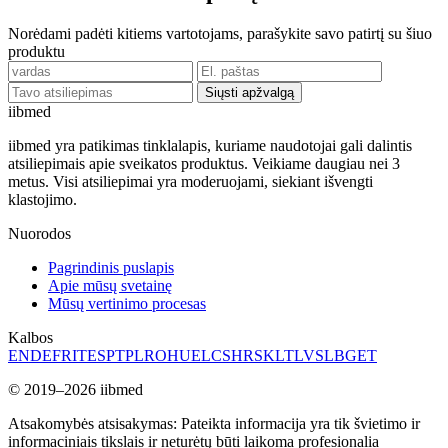
Norėdami padėti kitiems vartotojams, parašykite savo patirtį su šiuo
produktu
Siųsti apžvalgą
ii
bmed
iibmed yra patikimas tinklalapis, kuriame naudotojai gali dalintis
atsiliepimais apie sveikatos produktus. Veikiame daugiau nei 3
metus. Visi atsiliepimai yra moderuojami, siekiant išvengti
klastojimo.
Nuorodos
Pagrindinis puslapis
Apie mūsų svetainę
Mūsų vertinimo procesas
Kalbos
EN
DE
FR
IT
ES
PT
PL
RO
HU
EL
CS
HR
SK
LT
LV
SL
BG
ET
© 2019–2026 iibmed
Atsakomybės atsisakymas: Pateikta informacija yra tik švietimo ir
informaciniais tikslais ir neturėtų būti laikoma profesionalia