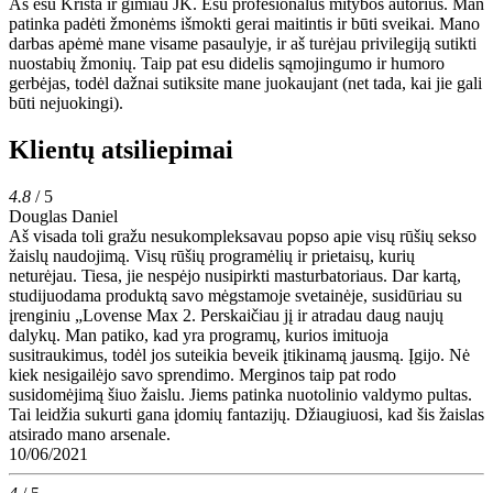
Aš esu Krista ir gimiau JK. Esu profesionalus mitybos autorius. Man
patinka padėti žmonėms išmokti gerai maitintis ir būti sveikai. Mano
darbas apėmė mane visame pasaulyje, ir aš turėjau privilegiją sutikti
nuostabių žmonių. Taip pat esu didelis sąmojingumo ir humoro
gerbėjas, todėl dažnai sutiksite mane juokaujant (net tada, kai jie gali
būti nejuokingi).
Klientų atsiliepimai
4.8
/ 5
Douglas Daniel
Aš visada toli gražu nesukompleksavau popso apie visų rūšių sekso
žaislų naudojimą. Visų rūšių programėlių ir prietaisų, kurių
neturėjau. Tiesa, jie nespėjo nusipirkti masturbatoriaus. Dar kartą,
studijuodama produktą savo mėgstamoje svetainėje, susidūriau su
įrenginiu „Lovense Max 2. Perskaičiau jį ir atradau daug naujų
dalykų. Man patiko, kad yra programų, kurios imituoja
susitraukimus, todėl jos suteikia beveik įtikinamą jausmą. Įgijo. Nė
kiek nesigailėjo savo sprendimo. Merginos taip pat rodo
susidomėjimą šiuo žaislu. Jiems patinka nuotolinio valdymo pultas.
Tai leidžia sukurti gana įdomių fantazijų. Džiaugiuosi, kad šis žaislas
atsirado mano arsenale.
10/06/2021