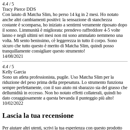
4.4
/ 5
Tracy Pierce DDS
Con laiuto di Matcha Slim, ho perso 14 kg in 2 mesi. Ho notato
anche altri cambiamenti positivi: la sensazione di stanchezza
costante è scomparsa, ho iniziato a sentirmi veramente riposato dopo
il sonno. Limmunità è migliorata: prendevo raffreddore 4-5 volte
lanno e negli ultimi sei mesi non mi sono ammalato nemmeno una
volta. Mi sento benissimo, cè leggerezza in tutto il corpo. Sono
sicuro che tutto questo è merito di Matcha Slim, quindi posso
tranquillamente consigliare questo strumento!
14/08/2021
4.4
/ 5
Kelly Garcia
Sono un atleta professionista, pugile. Uso Matcha Slim per la
riduzione del peso prima della prepesatura. Lo strumento funziona
sempre perfettamente, con il suo aiuto mi sbarazzo sia del grasso che
dellumidità in eccesso. Non ho notato effetti collaterali, quindi ho
dato coraggiosamente a questa bevanda il punteggio più alto!
10/02/2022
Lascia la tua recensione
Per aiutare altri utenti, scrivi la tua esperienza con questo prodotto