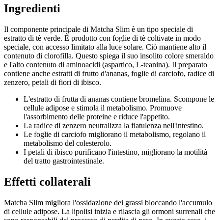
Ingredienti
Il componente principale di Matcha Slim è un tipo speciale di
estratto di tè verde. È prodotto con foglie di tè coltivate in modo
speciale, con accesso limitato alla luce solare. Ciò mantiene alto il
contenuto di clorofilla. Questo spiega il suo insolito colore smeraldo
e l'alto contenuto di aminoacidi (aspartico, L-teanina). Il preparato
contiene anche estratti di frutto d'ananas, foglie di carciofo, radice di
zenzero, petali di fiori di ibisco.
L'estratto di frutta di ananas contiene bromelina. Scompone le
cellule adipose e stimola il metabolismo. Promuove
l'assorbimento delle proteine ​​e riduce l'appetito.
La radice di zenzero neutralizza la flatulenza nell'intestino.
Le foglie di carciofo migliorano il metabolismo, regolano il
metabolismo del colesterolo.
I petali di ibisco purificano l'intestino, migliorano la motilità
del tratto gastrointestinale.
Effetti collaterali
Matcha Slim migliora l'ossidazione dei grassi bloccando l'accumulo
di cellule adipose. La lipolisi inizia e rilascia gli ormoni surrenali che