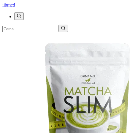
ii
bmed