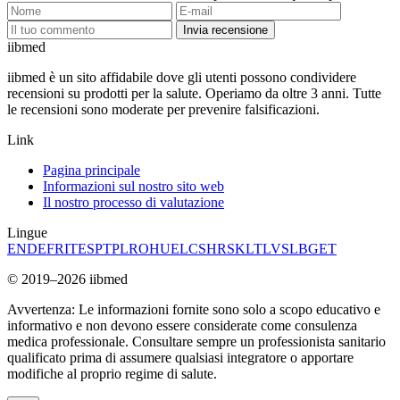
Invia recensione
ii
bmed
iibmed è un sito affidabile dove gli utenti possono condividere
recensioni su prodotti per la salute. Operiamo da oltre 3 anni. Tutte
le recensioni sono moderate per prevenire falsificazioni.
Link
Pagina principale
Informazioni sul nostro sito web
Il nostro processo di valutazione
Lingue
EN
DE
FR
IT
ES
PT
PL
RO
HU
EL
CS
HR
SK
LT
LV
SL
BG
ET
© 2019–2026 iibmed
Avvertenza: Le informazioni fornite sono solo a scopo educativo e
informativo e non devono essere considerate come consulenza
medica professionale. Consultare sempre un professionista sanitario
qualificato prima di assumere qualsiasi integratore o apportare
modifiche al proprio regime di salute.