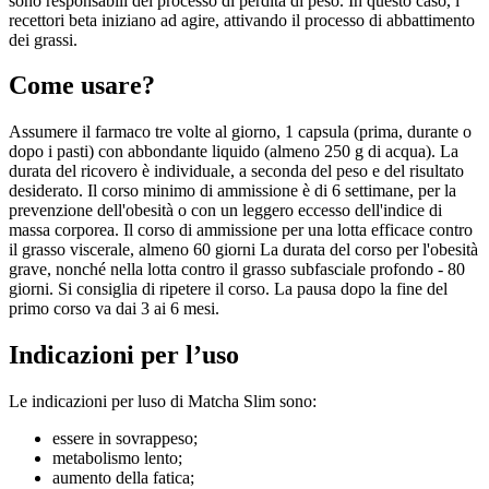
sono responsabili del processo di perdita di peso. In questo caso, i
recettori beta iniziano ad agire, attivando il processo di abbattimento
dei grassi.
Come usare?
Assumere il farmaco tre volte al giorno, 1 capsula (prima, durante o
dopo i pasti) con abbondante liquido (almeno 250 g di acqua). La
durata del ricovero è individuale, a seconda del peso e del risultato
desiderato. Il corso minimo di ammissione è di 6 settimane, per la
prevenzione dell'obesità o con un leggero eccesso dell'indice di
massa corporea. Il corso di ammissione per una lotta efficace contro
il grasso viscerale, almeno 60 giorni La durata del corso per l'obesità
grave, nonché nella lotta contro il grasso subfasciale profondo - 80
giorni. Si consiglia di ripetere il corso. La pausa dopo la fine del
primo corso va dai 3 ai 6 mesi.
Indicazioni per l’uso
Le indicazioni per luso di Matcha Slim sono:
essere in sovrappeso;
metabolismo lento;
aumento della fatica;