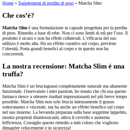
Home
»
Supplementi di perdita di peso
»
Matcha Slim
Che cos’è?
Matcha Slim
è una formulazione in capsule progettata per la perdita
di peso. Rimedio a base di erbe. Non ci sono limiti di età per l’uso. Il
prodotto è sicuro e non ha effetti collaterali. L’efficacia del suo
utilizzo è molto alta. Ha un effetto curativo sul corpo, previene
l’obesità. Porta grandi benefici al corpo e in questo non ha
concorrenti.
La nostra recensione: Matcha Slim è una
truffa?
Matcha Slim è un bruciagrassi completamente naturale ma altamente
funzionale. Osservando i miei pazienti, ho notato che chi usa questo
farmaco riesce a ottenere risultati impressionanti nel più breve tempo
possibile. Matcha Slim non solo brucia intensamente il grasso
sottocutaneo e viscerale, ma ha anche un effetto benefico sul corpo
nel suo insieme. La bevanda preparata sulla base sopprime lappetito,
mostra proprietà disintossicanti, attiva il cervello e aumenta
lefficienza. Consiglio questo rimedio a tutti coloro che vogliono
dimagrire velocemente e in sicurezza!