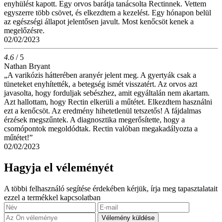
enyhülést kapott. Egy orvos barátja tanácsolta Rectinnek. Vettem
egyszerre több csövet, és elkezdtem a kezelést. Egy hónapon belül
az egészségi állapot jelentősen javult. Most kenőcsöt kenek a
megelőzésre.
02/02/2023
4.6
/ 5
Nathan Bryant
„A varikózis hátterében aranyér jelent meg. A gyertyák csak a
tüneteket enyhítették, a betegség ismét visszatért. Az orvos azt
javasolta, hogy forduljak sebészhez, amit egyáltalán nem akartam.
Azt hallottam, hogy Rectin elkerüli a műtétet. Elkezdtem használni
ezt a kenőcsöt. Az eredmény hihetetlenül tetszetős! A fájdalmas
érzések megszűntek. A diagnosztika megerősítette, hogy a
csomópontok megoldódtak. Rectin valóban megakadályozta a
műtétet!”
02/02/2023
Hagyja el véleményét
A többi felhasználó segítése érdekében kérjük, írja meg tapasztalatait
ezzel a termékkel kapcsolatban
Vélemény küldése