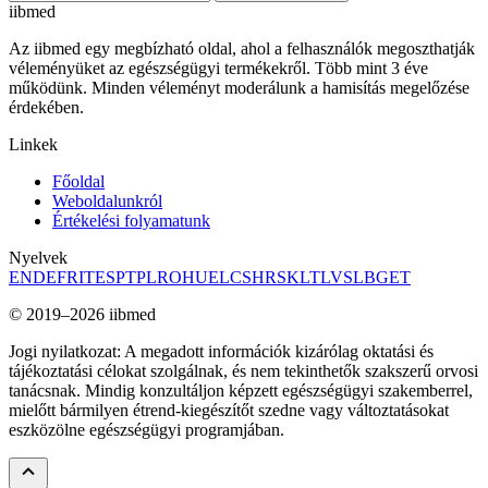
ii
bmed
Az iibmed egy megbízható oldal, ahol a felhasználók megoszthatják
véleményüket az egészségügyi termékekről. Több mint 3 éve
működünk. Minden véleményt moderálunk a hamisítás megelőzése
érdekében.
Linkek
Főoldal
Weboldalunkról
Értékelési folyamatunk
Nyelvek
EN
DE
FR
IT
ES
PT
PL
RO
HU
EL
CS
HR
SK
LT
LV
SL
BG
ET
© 2019–2026 iibmed
Jogi nyilatkozat: A megadott információk kizárólag oktatási és
tájékoztatási célokat szolgálnak, és nem tekinthetők szakszerű orvosi
tanácsnak. Mindig konzultáljon képzett egészségügyi szakemberrel,
mielőtt bármilyen étrend-kiegészítőt szedne vagy változtatásokat
eszközölne egészségügyi programjában.