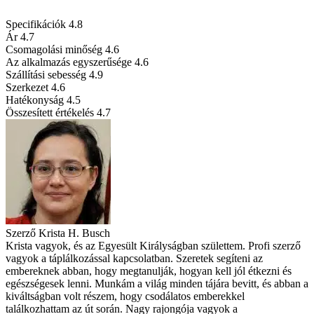
Specifikációk
4.8
Ár
4.7
Csomagolási minőség
4.6
Az alkalmazás egyszerűsége
4.6
Szállítási sebesség
4.9
Szerkezet
4.6
Hatékonyság
4.5
Összesített értékelés
4.7
Szerző
Krista H. Busch
Krista vagyok, és az Egyesült Királyságban születtem. Profi szerző
vagyok a táplálkozással kapcsolatban. Szeretek segíteni az
embereknek abban, hogy megtanulják, hogyan kell jól étkezni és
egészségesek lenni. Munkám a világ minden tájára bevitt, és abban a
kiváltságban volt részem, hogy csodálatos emberekkel
találkozhattam az út során. Nagy rajongója vagyok a