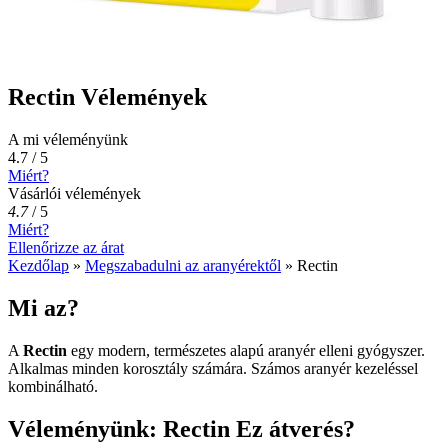
Rectin Vélemények
A mi véleményünk
4.7 / 5
Miért?
Vásárlói vélemények
4.7
/
5
Miért?
Ellenőrizze az árat
Kezdőlap
»
Megszabadulni az aranyérektől
»
Rectin
Mi az?
A
Rectin
egy modern, természetes alapú aranyér elleni gyógyszer.
Alkalmas minden korosztály számára. Számos aranyér kezeléssel
kombinálható.
Véleményünk: Rectin Ez átverés?