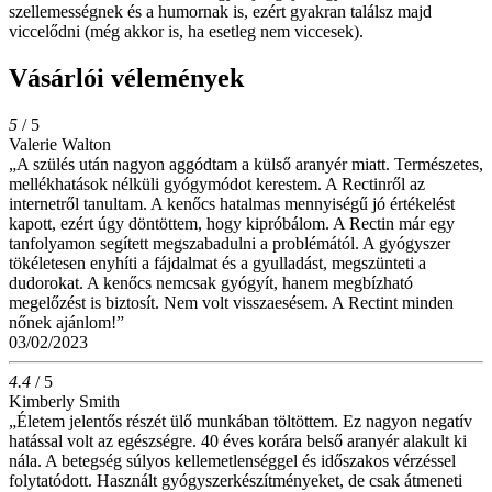
szellemességnek és a humornak is, ezért gyakran találsz majd
viccelődni (még akkor is, ha esetleg nem viccesek).
Vásárlói vélemények
5
/ 5
Valerie Walton
„A szülés után nagyon aggódtam a külső aranyér miatt. Természetes,
mellékhatások nélküli gyógymódot kerestem. A Rectinről az
internetről tanultam. A kenőcs hatalmas mennyiségű jó értékelést
kapott, ezért úgy döntöttem, hogy kipróbálom. A Rectin már egy
tanfolyamon segített megszabadulni a problémától. A gyógyszer
tökéletesen enyhíti a fájdalmat és a gyulladást, megszünteti a
dudorokat. A kenőcs nemcsak gyógyít, hanem megbízható
megelőzést is biztosít. Nem volt visszaesésem. A Rectint minden
nőnek ajánlom!”
03/02/2023
4.4
/ 5
Kimberly Smith
„Életem jelentős részét ülő munkában töltöttem. Ez nagyon negatív
hatással volt az egészségre. 40 éves korára belső aranyér alakult ki
nála. A betegség súlyos kellemetlenséggel és időszakos vérzéssel
folytatódott. Használt gyógyszerkészítményeket, de csak átmeneti