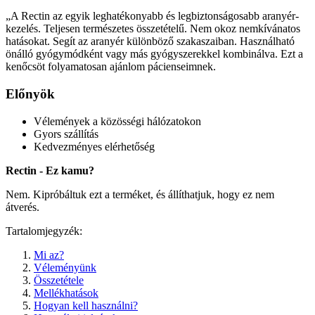
„A Rectin az egyik leghatékonyabb és legbiztonságosabb aranyér-
kezelés. Teljesen természetes összetételű. Nem okoz nemkívánatos
hatásokat. Segít az aranyér különböző szakaszaiban. Használható
önálló gyógymódként vagy más gyógyszerekkel kombinálva. Ezt a
kenőcsöt folyamatosan ajánlom pácienseimnek.
Előnyök
Vélemények a közösségi hálózatokon
Gyors szállítás
Kedvezményes elérhetőség
Rectin - Ez kamu?
Nem. Kipróbáltuk ezt a terméket, és állíthatjuk, hogy ez nem
átverés.
Tartalomjegyzék:
Mi az?
Véleményünk
Összetétele
Mellékhatások
Hogyan kell használni?