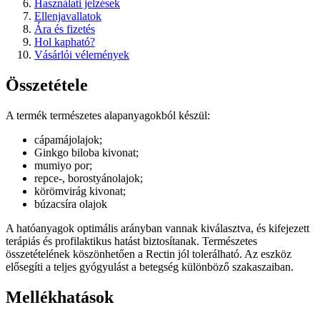
Használati jelzések
Ellenjavallatok
Ára és fizetés
Hol kapható?
Vásárlói vélemények
Összetétele
A termék természetes alapanyagokból készül:
cápamájolajok;
Ginkgo biloba kivonat;
mumiyo por;
repce-, borostyánolajok;
körömvirág kivonat;
búzacsíra olajok
A hatóanyagok optimális arányban vannak kiválasztva, és kifejezett
terápiás és profilaktikus hatást biztosítanak. Természetes
összetételének köszönhetően a Rectin jól tolerálható. Az eszköz
elősegíti a teljes gyógyulást a betegség különböző szakaszaiban.
Mellékhatások