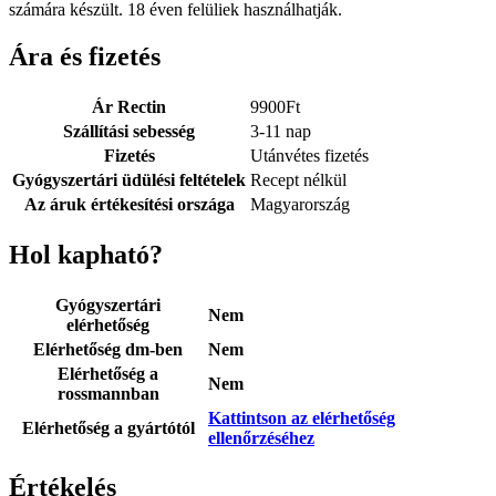
számára készült. 18 éven felüliek használhatják.
Ára és fizetés
Ár Rectin
9900
Ft
Szállítási sebesség
3-11 nap
Fizetés
Utánvétes fizetés
Gyógyszertári üdülési feltételek
Recept nélkül
Az áruk értékesítési országa
Magyarország
Hol kapható?
Gyógyszertári
Nem
elérhetőség
Elérhetőség dm-ben
Nem
Elérhetőség a
Nem
rossmannban
Kattintson az elérhetőség
Elérhetőség a gyártótól
ellenőrzéséhez
Értékelés