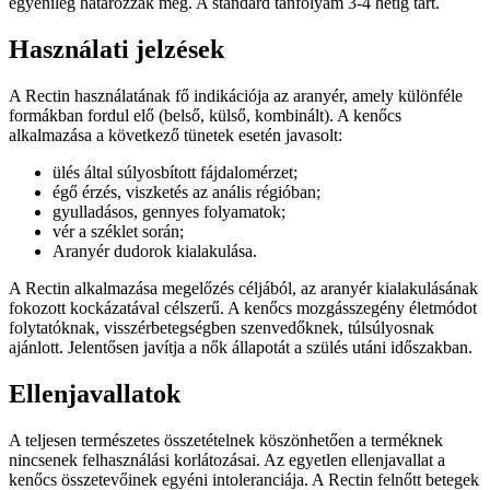
egyénileg határozzák meg. A standard tanfolyam 3-4 hétig tart.
Használati jelzések
A Rectin használatának fő indikációja az aranyér, amely különféle
formákban fordul elő (belső, külső, kombinált). A kenőcs
alkalmazása a következő tünetek esetén javasolt:
ülés által súlyosbított fájdalomérzet;
égő érzés, viszketés az anális régióban;
gyulladásos, gennyes folyamatok;
vér a széklet során;
Aranyér dudorok kialakulása.
A Rectin alkalmazása megelőzés céljából, az aranyér kialakulásának
fokozott kockázatával célszerű. A kenőcs mozgásszegény életmódot
folytatóknak, visszérbetegségben szenvedőknek, túlsúlyosnak
ajánlott. Jelentősen javítja a nők állapotát a szülés utáni időszakban.
Ellenjavallatok
A teljesen természetes összetételnek köszönhetően a terméknek
nincsenek felhasználási korlátozásai. Az egyetlen ellenjavallat a
kenőcs összetevőinek egyéni intoleranciája. A Rectin felnőtt betegek