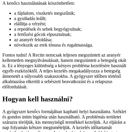
A kenőcs használatának köszönhetően:
a fájdalom, viszketés megszűnik;
a gyulladás leállt;
elállítja a vérzést;
a repedések és sebek begyógyulnak;
a fertőzési gócok elpusztulnak;
az aranyér feloldása;
növekszik az erek tónusa és rugalmassága.
Fontos tudni! A Rectin nemcsak teljesen megszünteti az aranyér
kellemetlen megnyilvánulásait, hanem megszünteti a betegség okát
is. Ez a lényeges különbség a kényes probléma kezelésére használt
egyéb eszközöktől. A teljes kezelés megakadályozza a betegség
átmenetét a súlyosabb szakaszokba. A gyógyszer időben történő
alkalmazása elkerüli a sebészeti beavatkozást és a relapszus
előfordulását.
Hogyan kell használni?
A gyógyszer kenőcs formájában kapható helyi használatra. Széklet
és gondos intim higiénia után használható. A problémás területet
szárazra töröljük, kis mennyiségű termékkel kezeljük. Az eljárást a
nap folyamán kétszer megismételjük. A kezelés időtartamát