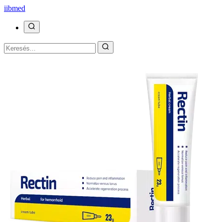
ii
bmed