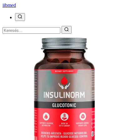
ii
bmed