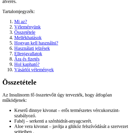
átverés.
Tartalomjegyzék:
Mi az?
Véleményünk
Összetétele
Mellékhatások
Hogyan kell használni?
Használati jelzések
Ellenjavallatok
Ára és fizetés
Hol kapható?
Vásárlói vélemények
Összetétele
Az Insulinorm fő összetevőit úgy tervezték, hogy átfogóan
működjenek:
Keserű dinnye kivonat – erős természetes vércukorszint-
szabályozó.
Fahéj – serkenti a szénhidrát-anyagcserét.
Aloe vera kivonat – javítja a glükóz felszívódását a szervezet
sejtjeiben .