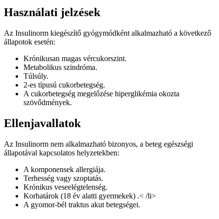
Használati jelzések
Az Insulinorm kiegészítő gyógymódként alkalmazható a következő
állapotok esetén:
Krónikusan magas vércukorszint.
Metabolikus szindróma.
Túlsúly.
2-es típusú cukorbetegség.
A cukorbetegség megelőzése hiperglikémia okozta
szövődmények.
Ellenjavallatok
Az Insulinorm nem alkalmazható bizonyos, a beteg egészségi
állapotával kapcsolatos helyzetekben:
A komponensek allergiája.
Terhesség vagy szoptatás.
Krónikus veseelégtelenség.
Korhatárok (18 év alatti gyermekek) .< /li>
A gyomor-bél traktus akut betegségei.