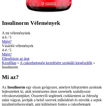
Insulinorm Vélemények
A mi véleményünk
4.6 / 5
Miért?
Vásárlói vélemények
4.4
/
5
Miért?
Ellenőrizze az árat
Kezdőlap
»
A cukorbetegség kezelésére szolgáló kiegészítők
»
Insulinorm
Mi az?
Az
Insulinorm
egy olyan gyógyszer, amelyet kifejezetten azoknak
fejlesztettek ki, akik természetes úton szeretnék szabályozni
vércukorszintjüket. Összetevői segítenek csökkenteni az édesség
utáni vágyat, javítják a belső szervek működését és növelik a sejtek
inzulinérzékenységét, ami különösen fontos a cukorbetegek