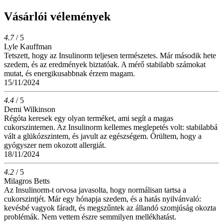
Vásárlói vélemények
4.7
/ 5
Lyle Kauffman
Tetszett, hogy az Insulinorm teljesen természetes. Már második hete
szedem, és az eredmények biztatóak. A mérő stabilabb számokat
mutat, és energikusabbnak érzem magam.
15/11/2024
4.4
/ 5
Demi Wilkinson
Régóta keresek egy olyan terméket, ami segít a magas
cukorszintemen. Az Insulinorm kellemes meglepetés volt: stabilabbá
vált a glükózszintem, és javult az egészségem. Örültem, hogy a
gyógyszer nem okozott allergiát.
18/11/2024
4.2
/ 5
Milagros Betts
Az Insulinorm-t orvosa javasolta, hogy normálisan tartsa a
cukorszintjét. Már egy hónapja szedem, és a hatás nyilvánvaló:
kevésbé vagyok fáradt, és megszűntek az állandó szomjúság okozta
problémák. Nem vettem észre semmilyen mellékhatást.