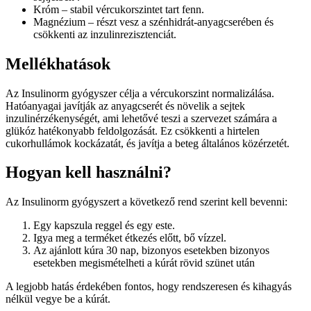
Króm – stabil vércukorszintet tart fenn.
Magnézium – részt vesz a szénhidrát-anyagcserében és
csökkenti az inzulinrezisztenciát.
Mellékhatások
Az Insulinorm gyógyszer célja a vércukorszint normalizálása.
Hatóanyagai javítják az anyagcserét és növelik a sejtek
inzulinérzékenységét, ami lehetővé teszi a szervezet számára a
glükóz hatékonyabb feldolgozását. Ez csökkenti a hirtelen
cukorhullámok kockázatát, és javítja a beteg általános közérzetét.
Hogyan kell használni?
Az Insulinorm gyógyszert a következő rend szerint kell bevenni:
Egy kapszula reggel és egy este.
Igya meg a terméket étkezés előtt, bő vízzel.
Az ajánlott kúra 30 nap, bizonyos esetekben bizonyos
esetekben megismételheti a kúrát rövid szünet után
A legjobb hatás érdekében fontos, hogy rendszeresen és kihagyás
nélkül vegye be a kúrát.