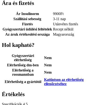
Ára és fizetés
Ár Insulinorm
9900
Ft
Szállítási sebesség
3-11 nap
Fizetés
Utánvétes fizetés
Gyógyszertári üdülési feltételek
Recept nélkül
Az áruk értékesítési országa
Magyarország
Hol kapható?
Gyógyszertári
Nem
elérhetőség
Elérhetőség dm-ben
Nem
Elérhetőség a
Nem
rossmannban
Kattintson az elérhetőség
Elérhetőség a gyártótól
ellenőrzéséhez
Értékelés
Specifikációk
4.5