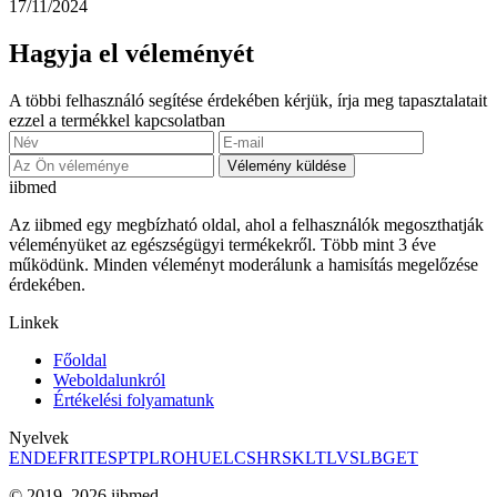
17/11/2024
Hagyja el véleményét
A többi felhasználó segítése érdekében kérjük, írja meg tapasztalatait
ezzel a termékkel kapcsolatban
Vélemény küldése
ii
bmed
Az iibmed egy megbízható oldal, ahol a felhasználók megoszthatják
véleményüket az egészségügyi termékekről. Több mint 3 éve
működünk. Minden véleményt moderálunk a hamisítás megelőzése
érdekében.
Linkek
Főoldal
Weboldalunkról
Értékelési folyamatunk
Nyelvek
EN
DE
FR
IT
ES
PT
PL
RO
HU
EL
CS
HR
SK
LT
LV
SL
BG
ET
© 2019–2026 iibmed