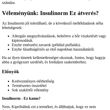
számára.
Véleményünk: Insulinorm Ez átverés?
Az Insulinorm jól tolerálható, de a következő mellékhatások néha
lehetségesek:
Allergiás megnyilvánulások, beleértve a bőr viszketését vagy
kipirosodását.
Enyhe emésztési zavarok (például puffadás).
Enyhe fáradtságérzés az első napokban használatáról.
Ha az ilyen tünetek kellemetlenséget okoznak, fontos, hogy hagyja
abba a gyógyszer szedését, és forduljon szakemberhez.
Előnyök
Kedvezményes elérhetőség
Természetes összetétel
Sok szakértői vélemény
Insulinorm - Ez kamu?
Nem. Kipróbáltuk ezt a terméket, és állíthatjuk, hogy ez nem