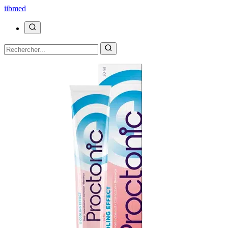
ii
bmed