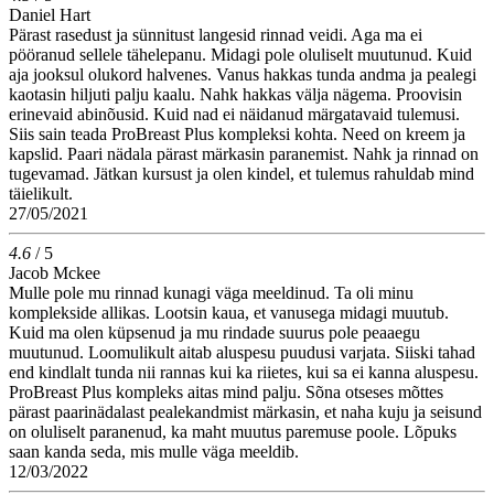
Daniel Hart
Pärast rasedust ja sünnitust langesid rinnad veidi. Aga ma ei
pööranud sellele tähelepanu. Midagi pole oluliselt muutunud. Kuid
aja jooksul olukord halvenes. Vanus hakkas tunda andma ja pealegi
kaotasin hiljuti palju kaalu. Nahk hakkas välja nägema. Proovisin
erinevaid abinõusid. Kuid nad ei näidanud märgatavaid tulemusi.
Siis sain teada ProBreast Plus kompleksi kohta. Need on kreem ja
kapslid. Paari nädala pärast märkasin paranemist. Nahk ja rinnad on
tugevamad. Jätkan kursust ja olen kindel, et tulemus rahuldab mind
täielikult.
27/05/2021
4.6
/ 5
Jacob Mckee
Mulle pole mu rinnad kunagi väga meeldinud. Ta oli minu
komplekside allikas. Lootsin kaua, et vanusega midagi muutub.
Kuid ma olen küpsenud ja mu rindade suurus pole peaaegu
muutunud. Loomulikult aitab aluspesu puudusi varjata. Siiski tahad
end kindlalt tunda nii rannas kui ka riietes, kui sa ei kanna aluspesu.
ProBreast Plus kompleks aitas mind palju. Sõna otseses mõttes
pärast paarinädalast pealekandmist märkasin, et naha kuju ja seisund
on oluliselt paranenud, ka maht muutus paremuse poole. Lõpuks
saan kanda seda, mis mulle väga meeldib.
12/03/2022