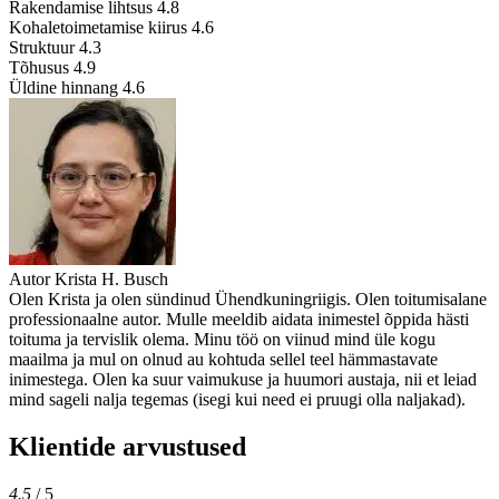
Rakendamise lihtsus
4.8
Kohaletoimetamise kiirus
4.6
Struktuur
4.3
Tõhusus
4.9
Üldine hinnang
4.6
Autor
Krista H. Busch
Olen Krista ja olen sündinud Ühendkuningriigis. Olen toitumisalane
professionaalne autor. Mulle meeldib aidata inimestel õppida hästi
toituma ja tervislik olema. Minu töö on viinud mind üle kogu
maailma ja mul on olnud au kohtuda sellel teel hämmastavate
inimestega. Olen ka suur vaimukuse ja huumori austaja, nii et leiad
mind sageli nalja tegemas (isegi kui need ei pruugi olla naljakad).
Klientide arvustused
4.5
/ 5