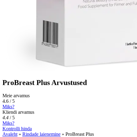
ProBreast Plus Arvustused
Meie arvamus
4.6 / 5
Miks?
Kliendi arvamus
4.4
/
5
Miks?
Kontrolli hinda
Avaleht
»
Rindade laienemine
»
ProBreast Plus