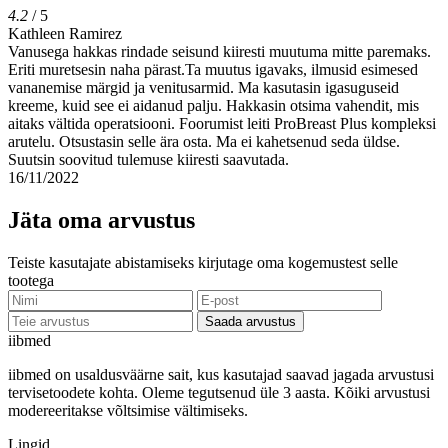
4.2
/ 5
Kathleen Ramirez
Vanusega hakkas rindade seisund kiiresti muutuma mitte paremaks.
Eriti muretsesin naha pärast.Ta muutus igavaks, ilmusid esimesed
vananemise märgid ja venitusarmid. Ma kasutasin igasuguseid
kreeme, kuid see ei aidanud palju. Hakkasin otsima vahendit, mis
aitaks vältida operatsiooni. Foorumist leiti ProBreast Plus kompleksi
arutelu. Otsustasin selle ära osta. Ma ei kahetsenud seda üldse.
Suutsin soovitud tulemuse kiiresti saavutada.
16/11/2022
Jäta oma arvustus
Teiste kasutajate abistamiseks kirjutage oma kogemustest selle
tootega
Saada arvustus
ii
bmed
iibmed on usaldusväärne sait, kus kasutajad saavad jagada arvustusi
tervisetoodete kohta. Oleme tegutsenud üle 3 aasta. Kõiki arvustusi
modereeritakse võltsimise vältimiseks.
Lingid