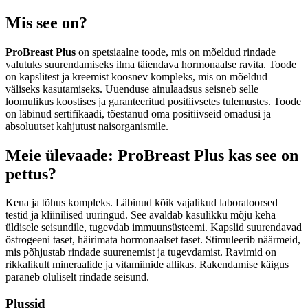
Mis see on?
ProBreast Plus
on spetsiaalne toode, mis on mõeldud rindade
valutuks suurendamiseks ilma täiendava hormonaalse ravita. Toode
on kapslitest ja kreemist koosnev kompleks, mis on mõeldud
väliseks kasutamiseks. Uuenduse ainulaadsus seisneb selle
loomulikus koostises ja garanteeritud positiivsetes tulemustes. Toode
on läbinud sertifikaadi, tõestanud oma positiivseid omadusi ja
absoluutset kahjutust naisorganismile.
Meie ülevaade: ProBreast Plus kas see on
pettus?
Kena ja tõhus kompleks. Läbinud kõik vajalikud laboratoorsed
testid ja kliinilised uuringud. See avaldab kasulikku mõju keha
üldisele seisundile, tugevdab immuunsüsteemi. Kapslid suurendavad
östrogeeni taset, häirimata hormonaalset taset. Stimuleerib näärmeid,
mis põhjustab rindade suurenemist ja tugevdamist. Ravimid on
rikkalikult mineraalide ja vitamiinide allikas. Rakendamise käigus
paraneb oluliselt rindade seisund.
Plussid