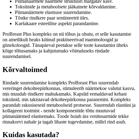
Piimanäärmete näärmete struktuuri märgatav kasv.
Toksiinide ja metaboolsete jääkainete kõrvaldamine.
Piimanäärmete elastsuse suurendamine.
Tõstke rindkere paar sentimeetrit üles.
Kaelakaare esteetilise aspekti parandamine.
ProBreast Plus kompleks on nii tõhus ja ohutu, et selle kasutamise
on ametlikult heaks kiitnud praktiseerivad mammoloogid ja
günekoloogid. Tänapäeval peetakse selle toote kasutamist üheks
kõige tõhusamaks ja kahjutumaks võimaluseks rindade
suurendamisel.
Kõrvaltoimed
Rindade suurendamise kompleks ProBreast Plus suurendab
vereringet dekolteepiirkonnas, stimuleerib näärmekoe valutut kasvu,
mis muudab rindkere mahukamaks. Kapslid eemaldavad kehast
toksiinid, mis takistavad dekolteepiirkonna paranemist. Kompleks
parandab rakusiseseid metaboolseid protsesse. Suurendab elastiini ja
kollageeni tootmist - nende komponentide tõttu muutuvad
piimanäärmed elastsemaks. Toode hoiab ära venitusarmide tekke
rinnakorvi nahale ja tagab lihaste tugevdamise, millel rind asub.
Kuidas kasutada?