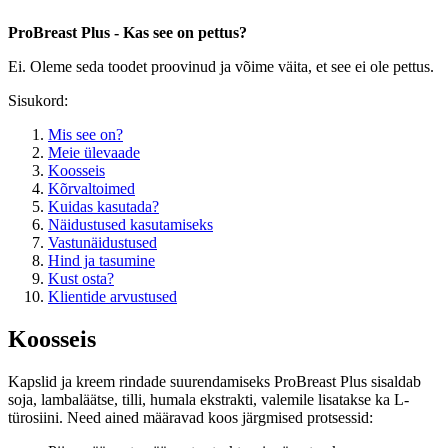
ProBreast Plus - Kas see on pettus?
Ei. Oleme seda toodet proovinud ja võime väita, et see ei ole pettus.
Sisukord:
Mis see on?
Meie ülevaade
Koosseis
Kõrvaltoimed
Kuidas kasutada?
Näidustused kasutamiseks
Vastunäidustused
Hind ja tasumine
Kust osta?
Klientide arvustused
Koosseis
Kapslid ja kreem rindade suurendamiseks ProBreast Plus sisaldab
soja, lambaläätse, tilli, humala ekstrakti, valemile lisatakse ka L-
türosiini. Need ained määravad koos järgmised protsessid: