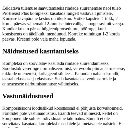
Eeldatava tulemuse saavutamiseks rindade suurenemise näol tuleb
ProBreast Plus kompleksi kasutada rangelt vastavalt juhistele.
Kursuse tavapärane kestus on üks kuu. Võtke kapsleid 1 tükk, 2
korda päevas vähemalt 12-tunnise intervalliga. Jooge ravimit veega.
Kandke kreem pärast hügieeniprotseduure, hõõruge, kuni
konsistents on täielikult imendunud. Korrake toimingut 1-2 korda
päevas. Kreemi pole vaja maha loputada.
Näidustused kasutamiseks
Kompleksi on soovitatav kasutada rindade suurendamiseks.
Soodustab vereringe normaliseerumist, verevoolu piimanäärmetesse,
rakkude uuenemist, kollageeni sünteesi. Parandab naha seisundit,
taastab elastsuse ja elastsuse. Seda kasutatakse venitusarmide ja
enneaegsete närbumistunnuste vältimiseks.
Vastunäidustused
Kompositsiooni looduslikud koostisosad ei põhjusta kõrvaltoimeid.
Fondidel pole vastunäidustusi. Erandi teevad inimesed, kellel on
komponentide suhtes individuaalne talumatus. Samuti ei ole
soovitatav kasutada kompleksi rasedatele ja imetavatele naistele. Ei