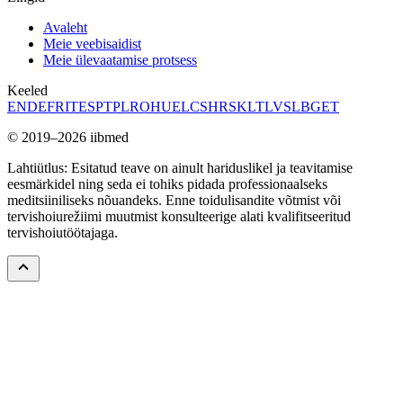
Avaleht
Meie veebisaidist
Meie ülevaatamise protsess
Keeled
EN
DE
FR
IT
ES
PT
PL
RO
HU
EL
CS
HR
SK
LT
LV
SL
BG
ET
© 2019–2026 iibmed
Lahtiütlus: Esitatud teave on ainult hariduslikel ja teavitamise
eesmärkidel ning seda ei tohiks pidada professionaalseks
meditsiiniliseks nõuandeks. Enne toidulisandite võtmist või
tervishoiurežiimi muutmist konsulteerige alati kvalifitseeritud
tervishoiutöötajaga.