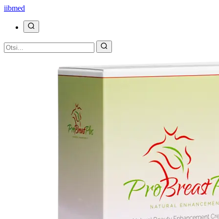
ii
bmed