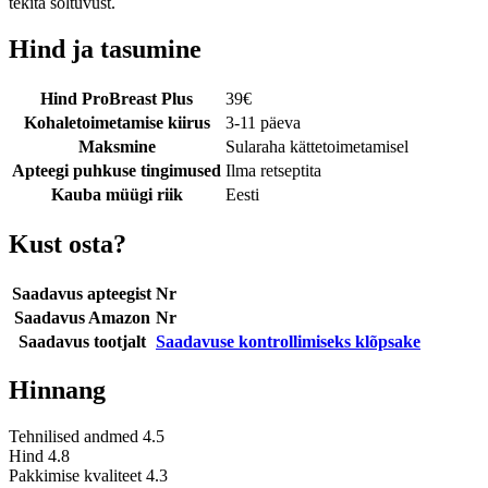
tekita sõltuvust.
Hind ja tasumine
Hind ProBreast Plus
39
€
Kohaletoimetamise kiirus
3-11 päeva
Maksmine
Sularaha kättetoimetamisel
Apteegi puhkuse tingimused
Ilma retseptita
Kauba müügi riik
Eesti
Kust osta?
Saadavus apteegist
Nr
Saadavus Amazon
Nr
Saadavus tootjalt
Saadavuse kontrollimiseks klõpsake
Hinnang
Tehnilised andmed
4.5
Hind
4.8
Pakkimise kvaliteet
4.3