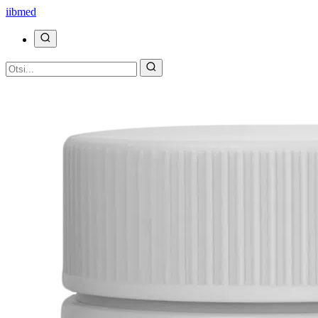
ii
bmed