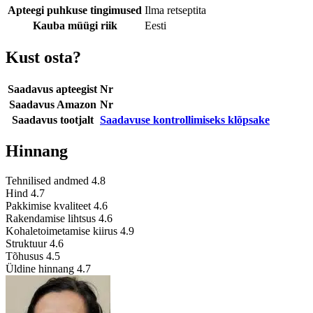
Apteegi puhkuse tingimused
Ilma retseptita
Kauba müügi riik
Eesti
Kust osta?
Saadavus apteegist
Nr
Saadavus Amazon
Nr
Saadavus tootjalt
Saadavuse kontrollimiseks klõpsake
Hinnang
Tehnilised andmed
4.8
Hind
4.7
Pakkimise kvaliteet
4.6
Rakendamise lihtsus
4.6
Kohaletoimetamise kiirus
4.9
Struktuur
4.6
Tõhusus
4.5
Üldine hinnang
4.7