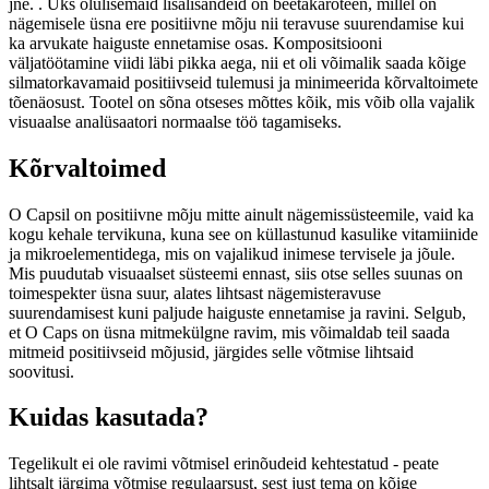
jne. . Üks olulisemaid lisalisandeid on beetakaroteen, millel on
nägemisele üsna ere positiivne mõju nii teravuse suurendamise kui
ka arvukate haiguste ennetamise osas. Kompositsiooni
väljatöötamine viidi läbi pikka aega, nii et oli võimalik saada kõige
silmatorkavamaid positiivseid tulemusi ja minimeerida kõrvaltoimete
tõenäosust. Tootel on sõna otseses mõttes kõik, mis võib olla vajalik
visuaalse analüsaatori normaalse töö tagamiseks.
Kõrvaltoimed
O Capsil on positiivne mõju mitte ainult nägemissüsteemile, vaid ka
kogu kehale tervikuna, kuna see on küllastunud kasulike vitamiinide
ja mikroelementidega, mis on vajalikud inimese tervisele ja jõule.
Mis puudutab visuaalset süsteemi ennast, siis otse selles suunas on
toimespekter üsna suur, alates lihtsast nägemisteravuse
suurendamisest kuni paljude haiguste ennetamise ja ravini. Selgub,
et O Caps on üsna mitmekülgne ravim, mis võimaldab teil saada
mitmeid positiivseid mõjusid, järgides selle võtmise lihtsaid
soovitusi.
Kuidas kasutada?
Tegelikult ei ole ravimi võtmisel erinõudeid kehtestatud - peate
lihtsalt järgima võtmise regulaarsust, sest just tema on kõige