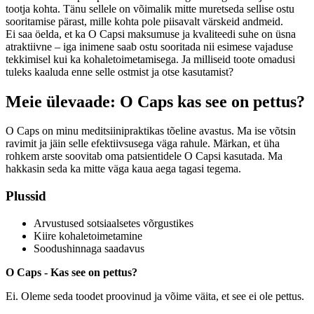
tootja kohta. Tänu sellele on võimalik mitte muretseda sellise ostu
sooritamise pärast, mille kohta pole piisavalt värskeid andmeid.
Ei saa öelda, et ka O Capsi maksumuse ja kvaliteedi suhe on üsna
atraktiivne – iga inimene saab ostu sooritada nii esimese vajaduse
tekkimisel kui ka kohaletoimetamisega. Ja milliseid toote omadusi
tuleks kaaluda enne selle ostmist ja otse kasutamist?
Meie ülevaade: O Caps kas see on pettus?
O Caps on minu meditsiinipraktikas tõeline avastus. Ma ise võtsin
ravimit ja jäin selle efektiivsusega väga rahule. Märkan, et üha
rohkem arste soovitab oma patsientidele O Capsi kasutada. Ma
hakkasin seda ka mitte väga kaua aega tagasi tegema.
Plussid
Arvustused sotsiaalsetes võrgustikes
Kiire kohaletoimetamine
Soodushinnaga saadavus
O Caps - Kas see on pettus?
Ei. Oleme seda toodet proovinud ja võime väita, et see ei ole pettus.