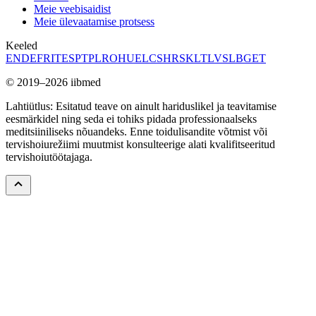
Meie veebisaidist
Meie ülevaatamise protsess
Keeled
EN
DE
FR
IT
ES
PT
PL
RO
HU
EL
CS
HR
SK
LT
LV
SL
BG
ET
© 2019–2026 iibmed
Lahtiütlus: Esitatud teave on ainult hariduslikel ja teavitamise
eesmärkidel ning seda ei tohiks pidada professionaalseks
meditsiiniliseks nõuandeks. Enne toidulisandite võtmist või
tervishoiurežiimi muutmist konsulteerige alati kvalifitseeritud
tervishoiutöötajaga.