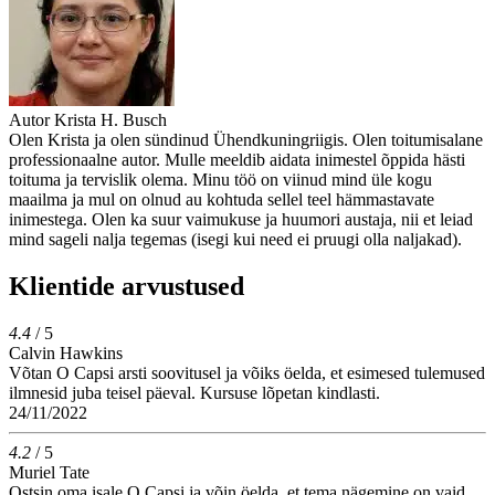
Autor
Krista H. Busch
Olen Krista ja olen sündinud Ühendkuningriigis. Olen toitumisalane
professionaalne autor. Mulle meeldib aidata inimestel õppida hästi
toituma ja tervislik olema. Minu töö on viinud mind üle kogu
maailma ja mul on olnud au kohtuda sellel teel hämmastavate
inimestega. Olen ka suur vaimukuse ja huumori austaja, nii et leiad
mind sageli nalja tegemas (isegi kui need ei pruugi olla naljakad).
Klientide arvustused
4.4
/ 5
Calvin Hawkins
Võtan O Capsi arsti soovitusel ja võiks öelda, et esimesed tulemused
ilmnesid juba teisel päeval. Kursuse lõpetan kindlasti.
24/11/2022
4.2
/ 5
Muriel Tate
Ostsin oma isale O Capsi ja võin öelda, et tema nägemine on vaid