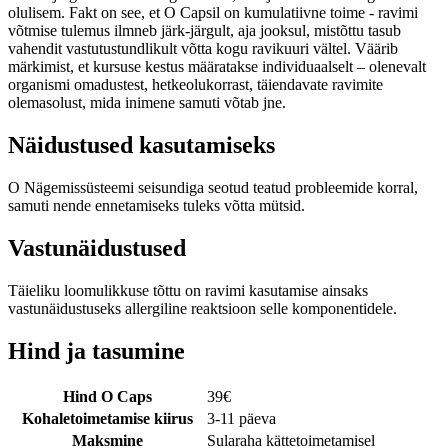
olulisem. Fakt on see, et O Capsil on kumulatiivne toime - ravimi
võtmise tulemus ilmneb järk-järgult, aja jooksul, mistõttu tasub
vahendit vastutustundlikult võtta kogu ravikuuri vältel. Väärib
märkimist, et kursuse kestus määratakse individuaalselt – olenevalt
organismi omadustest, hetkeolukorrast, täiendavate ravimite
olemasolust, mida inimene samuti võtab jne.
Näidustused kasutamiseks
O Nägemissüsteemi seisundiga seotud teatud probleemide korral,
samuti nende ennetamiseks tuleks võtta mütsid.
Vastunäidustused
Täieliku loomulikkuse tõttu on ravimi kasutamise ainsaks
vastunäidustuseks allergiline reaktsioon selle komponentidele.
Hind ja tasumine
Hind O Caps
39
€
Kohaletoimetamise kiirus
3-11 päeva
Maksmine
Sularaha kättetoimetamisel