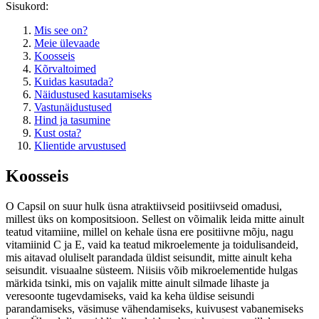
Sisukord:
Mis see on?
Meie ülevaade
Koosseis
Kõrvaltoimed
Kuidas kasutada?
Näidustused kasutamiseks
Vastunäidustused
Hind ja tasumine
Kust osta?
Klientide arvustused
Koosseis
O Capsil on suur hulk üsna atraktiivseid positiivseid omadusi,
millest üks on kompositsioon. Sellest on võimalik leida mitte ainult
teatud vitamiine, millel on kehale üsna ere positiivne mõju, nagu
vitamiinid C ja E, vaid ka teatud mikroelemente ja toidulisandeid,
mis aitavad oluliselt parandada üldist seisundit, mitte ainult keha
seisundit. visuaalne süsteem. Niisiis võib mikroelementide hulgas
märkida tsinki, mis on vajalik mitte ainult silmade lihaste ja
veresoonte tugevdamiseks, vaid ka keha üldise seisundi
parandamiseks, väsimuse vähendamiseks, kuivusest vabanemiseks