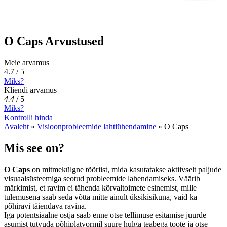
O Caps Arvustused
Meie arvamus
4.7 / 5
Miks?
Kliendi arvamus
4.4
/
5
Miks?
Kontrolli hinda
Avaleht
»
Visioonprobleemide lahtiühendamine
»
O Caps
Mis see on?
O Caps
on mitmekülgne tööriist, mida kasutatakse aktiivselt paljude
visuaalsüsteemiga seotud probleemide lahendamiseks. Väärib
märkimist, et ravim ei tähenda kõrvaltoimete esinemist, mille
tulemusena saab seda võtta mitte ainult üksikisikuna, vaid ka
põhiravi täiendava ravina.
Iga potentsiaalne ostja saab enne otse tellimuse esitamise juurde
asumist tutvuda põhiplatvormil suure hulga teabega toote ja otse