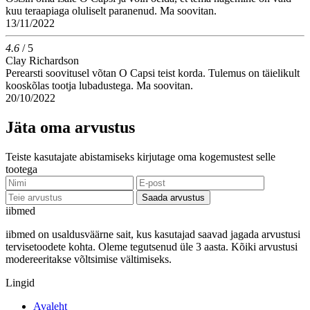
kuu teraapiaga oluliselt paranenud. Ma soovitan.
13/11/2022
4.6
/ 5
Clay Richardson
Perearsti soovitusel võtan O Capsi teist korda. Tulemus on täielikult
kooskõlas tootja lubadustega. Ma soovitan.
20/10/2022
Jäta oma arvustus
Teiste kasutajate abistamiseks kirjutage oma kogemustest selle
tootega
Saada arvustus
ii
bmed
iibmed on usaldusväärne sait, kus kasutajad saavad jagada arvustusi
tervisetoodete kohta. Oleme tegutsenud üle 3 aasta. Kõiki arvustusi
modereeritakse võltsimise vältimiseks.
Lingid
Avaleht