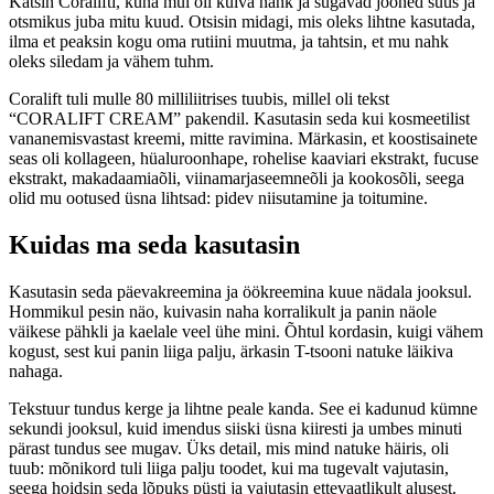
Katsin Coralifti, kuna mul oli kuiva nahk ja sügavad jooned suus ja
otsmikus juba mitu kuud. Otsisin midagi, mis oleks lihtne kasutada,
ilma et peaksin kogu oma rutiini muutma, ja tahtsin, et mu nahk
oleks siledam ja vähem tuhm.
Coralift tuli mulle 80 milliliitrises tuubis, millel oli tekst
“CORALIFT CREAM” pakendil. Kasutasin seda kui kosmeetilist
vananemisvastast kreemi, mitte ravimina. Märkasin, et koostisainete
seas oli kollageen, hüaluroonhape, rohelise kaaviari ekstrakt, fucuse
ekstrakt, makadaamiaõli, viinamarjaseemneõli ja kookosõli, seega
olid mu ootused üsna lihtsad: pidev niisutamine ja toitumine.
Kuidas ma seda kasutasin
Kasutasin seda päevakreemina ja öökreemina kuue nädala jooksul.
Hommikul pesin näo, kuivasin naha korralikult ja panin näole
väikese pähkli ja kaelale veel ühe mini. Õhtul kordasin, kuigi vähem
kogust, sest kui panin liiga palju, ärkasin T-tsooni natuke läikiva
nahaga.
Tekstuur tundus kerge ja lihtne peale kanda. See ei kadunud kümne
sekundi jooksul, kuid imendus siiski üsna kiiresti ja umbes minuti
pärast tundus see mugav. Üks detail, mis mind natuke häiris, oli
tuub: mõnikord tuli liiga palju toodet, kui ma tugevalt vajutasin,
seega hoidsin seda lõpuks püsti ja vajutasin ettevaatlikult alusest.