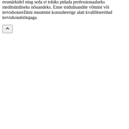
eesmärkidel ning seda ei tohiks pidada professionaalseks
meditsiiniliseks nõuandeks. Enne toidulisandite võtmist või
tervishoiurežiimi muutmist konsulteerige alati kvalifitseeritud
tervishoiutöötajaga.