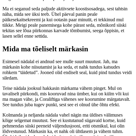
Ma ei seganud seda paljude aktiivsete koostisosadega, sest tahtsin
näha, mida see üksi teeb. Ühel päeval panin peale
päikesekaitsekreemi ja kui ootasin paar minutit, ei tekkinud mul
tükke. Meigi peale panemisega kohe pärast seda, mõnikord siiski
tekitas see lõua piirkonnas karvade tõmbumist, seega õppisin, et
lasen sellel enne settida.
Mida ma tõeliselt märkasin
Esimesel nädalal ei andnud see mulle suurt muutust. Jah, ma
märkasin kohe niisutamist ja ka seda, et nahk tundus katsudes
rohkem “täidetud”. Jooned olid endiselt seal, kuid pind tundus veidi
siledam.
Teise nädala jooksul hakkasin märkama vähem pinget. Mul on
tavaliselt piirkondi, mis kooruvad nina ümber, kui on külm või kui
ma magan vähe, ja Coraliftiga vähenes see koorumine märgatavalt.
See tundus juba tugev punkt, sest see ei olnud ühe õhtu efekt.
Kolmanda ja neljanda nädala vahel nägin ma üldises välimuses
kõige selgemat muutust. See ei kustutanud sügavaid kortse, kuid
pehmendas siiski peeneid väljendusjooni, eriti otsmikul, kui olin
lõdvestunud. Märkasin ka, et nahk oli ühtlasem ja vähem tuhm.