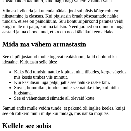
Ükski laik ei kadunud, kuid nägu nägi vähem väsinud välja.
Viimasel viienda ja kuuenda nädala jooksul püsis kõige rohkem
niisutamine ja elastsus. Kui pigistasin õrnalt põsesarnade nahka,
tundsin, et see on paindlikum. Suu kontuuripiirkond paranes veidi,
kuigi mitte nii palju, kui ma tahtsin. Need jooned on olnud minuga
aastaid ja ma ei oodanud, et kreem need täielikult eemaldaks.
Mida ma vähem armastasin
See ei põhjustanud mulle tugevat reaktsiooni, kuid ei olnud ka
ideaalne. Kirjutasin selle üles:
Kaks ööd tundsin natuke kipitust nina tiibades, kerge sügelus,
mis kestis umbes viis minutit.
Kui kasutasin liiga palju, jättis see natuke raske kihi.
Suvel, hommikul, tundus mulle see natuke tihe, kui pidin
higistama.
See ei vähendanud silmade all olevaid kotte.
Samuti andis mulle veidra tunde, et pakend oli inglise keeles, kuigi
see oli rohkem minu mulje kui midagi, mis nahka mõjutas.
Kellele see sobis