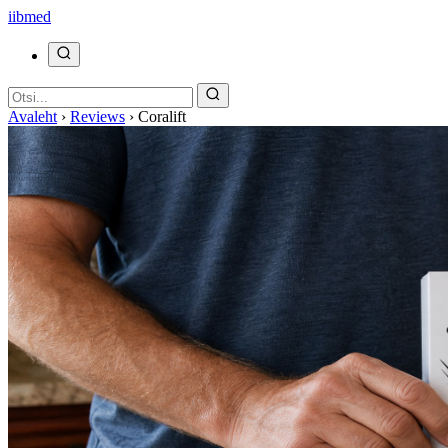
ii
bmed
Avaleht
›
Reviews
›
Coralift