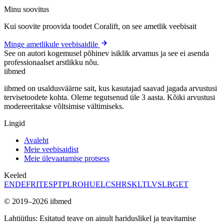
Minu soovitus
Kui soovite proovida toodet Coralift, on see ametlik veebisait
Minge ametlikule veebisaidile
See on autori kogemusel põhinev isiklik arvamus ja see ei asenda
professionaalset arstlikku nõu.
ii
bmed
iibmed on usaldusväärne sait, kus kasutajad saavad jagada arvustusi
tervisetoodete kohta. Oleme tegutsenud üle 3 aasta. Kõiki arvustusi
modereeritakse võltsimise vältimiseks.
Lingid
Avaleht
Meie veebisaidist
Meie ülevaatamise protsess
Keeled
EN
DE
FR
IT
ES
PT
PL
RO
HU
EL
CS
HR
SK
LT
LV
SL
BG
ET
© 2019–2026 iibmed
Lahtiütlus: Esitatud teave on ainult hariduslikel ja teavitamise