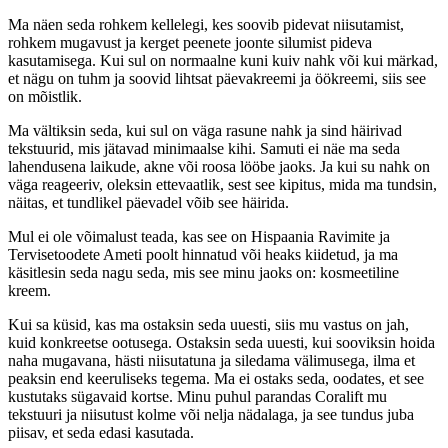
Ma näen seda rohkem kellelegi, kes soovib pidevat niisutamist,
rohkem mugavust ja kerget peenete joonte silumist pideva
kasutamisega. Kui sul on normaalne kuni kuiv nahk või kui märkad,
et nägu on tuhm ja soovid lihtsat päevakreemi ja öökreemi, siis see
on mõistlik.
Ma vältiksin seda, kui sul on väga rasune nahk ja sind häirivad
tekstuurid, mis jätavad minimaalse kihi. Samuti ei näe ma seda
lahendusena laikude, akne või roosa lööbe jaoks. Ja kui su nahk on
väga reageeriv, oleksin ettevaatlik, sest see kipitus, mida ma tundsin,
näitas, et tundlikel päevadel võib see häirida.
Mul ei ole võimalust teada, kas see on Hispaania Ravimite ja
Tervisetoodete Ameti poolt hinnatud või heaks kiidetud, ja ma
käsitlesin seda nagu seda, mis see minu jaoks on: kosmeetiline
kreem.
Kui sa küsid, kas ma ostaksin seda uuesti, siis mu vastus on jah,
kuid konkreetse ootusega. Ostaksin seda uuesti, kui sooviksin hoida
naha mugavana, hästi niisutatuna ja siledama välimusega, ilma et
peaksin end keeruliseks tegema. Ma ei ostaks seda, oodates, et see
kustutaks sügavaid kortse. Minu puhul parandas Coralift mu
tekstuuri ja niisutust kolme või nelja nädalaga, ja see tundus juba
piisav, et seda edasi kasutada.