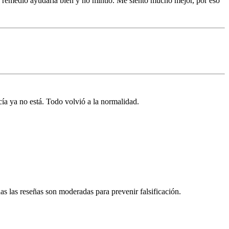
 remedio ayudaría bien y no mintió. Me siento mucho mejor, por eso
ía ya no está. Todo volvió a la normalidad.
s las reseñas son moderadas para prevenir falsificación.