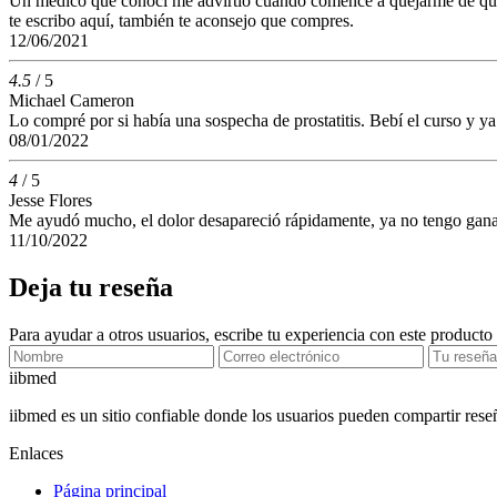
Un médico que conocí me advirtió cuando comencé a quejarme de que a
te escribo aquí, también te aconsejo que compres.
12/06/2021
4.5
/ 5
Michael Cameron
Lo compré por si había una sospecha de prostatitis. Bebí el curso y y
08/01/2022
4
/ 5
Jesse Flores
Me ayudó mucho, el dolor desapareció rápidamente, ya no tengo ganas 
11/10/2022
Deja tu reseña
Para ayudar a otros usuarios, escribe tu experiencia con este producto
ii
bmed
iibmed es un sitio confiable donde los usuarios pueden compartir res
Enlaces
Página principal