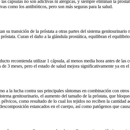
las cápsulas no son adictivas ni alérgicas, y siempre eliminan la prosta
ivas como los antibióticos, pero son más seguras para la salud.
n su transición de la próstata a otras partes del sistema genitourinari
óstata. Curan el daño a la glándula prostática, equilibran el equilibrio 
oducto recomienda utilizar 1 cápsula, al menos media hora antes de las
s de 3 meses, pero el estado de salud mejora significativamente ya en el
 como a la lucha contra sus principales síntomas en combinación con otr
sistema genitourinario, el aumento del tamaño de la próstata, que bloquea
s pélvicos, como resultado de lo cual los tejidos no reciben la cantidad
descomposición estancados en el cuerpo, así como patógenos que causan