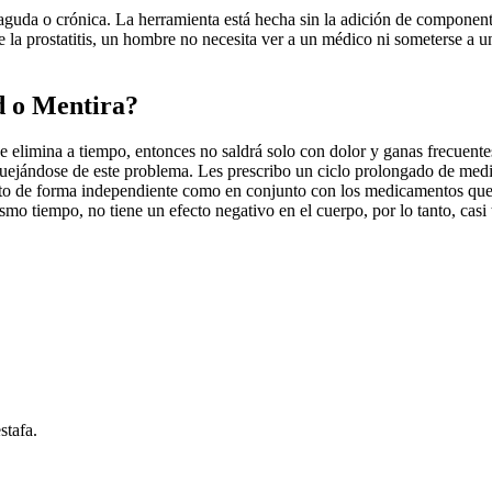
s aguda o crónica. La herramienta está hecha sin la adición de componen
la prostatitis, un hombre no necesita ver a un médico ni someterse a un
d o Mentira?
se elimina a tiempo, entonces no saldrá solo con dolor y ganas frecuent
quejándose de este problema. Les prescribo un ciclo prolongado de med
to de forma independiente como en conjunto con los medicamentos que 
mismo tiempo, no tiene un efecto negativo en el cuerpo, por lo tanto, cas
stafa.