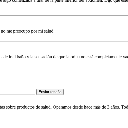
lgo comenzaba a tirar de la parte inferior del abdomen. Dijo que este
a no me preocupo por mi salud.
de ir al baño y la sensación de que la orina no está completamente vac
Enviar reseña
eñas sobre productos de salud. Operamos desde hace más de 3 años. Toda