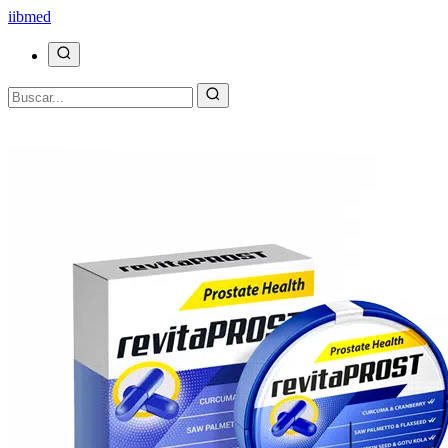
ii
bmed