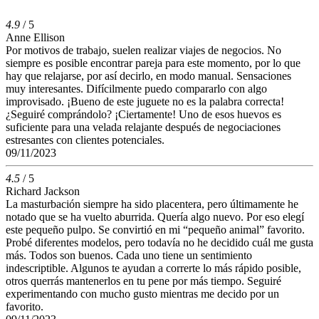
4.9
/ 5
Anne Ellison
Por motivos de trabajo, suelen realizar viajes de negocios. No
siempre es posible encontrar pareja para este momento, por lo que
hay que relajarse, por así decirlo, en modo manual. Sensaciones
muy interesantes. Difícilmente puedo compararlo con algo
improvisado. ¡Bueno de este juguete no es la palabra correcta!
¿Seguiré comprándolo? ¡Ciertamente! Uno de esos huevos es
suficiente para una velada relajante después de negociaciones
estresantes con clientes potenciales.
09/11/2023
4.5
/ 5
Richard Jackson
La masturbación siempre ha sido placentera, pero últimamente he
notado que se ha vuelto aburrida. Quería algo nuevo. Por eso elegí
este pequeño pulpo. Se convirtió en mi “pequeño animal” favorito.
Probé diferentes modelos, pero todavía no he decidido cuál me gusta
más. Todos son buenos. Cada uno tiene un sentimiento
indescriptible. Algunos te ayudan a correrte lo más rápido posible,
otros querrás mantenerlos en tu pene por más tiempo. Seguiré
experimentando con mucho gusto mientras me decido por un
favorito.