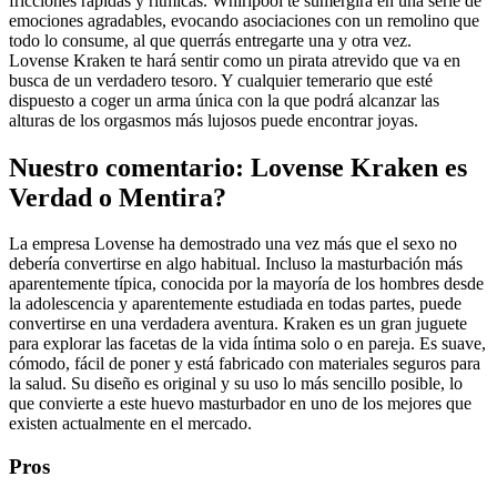
fricciones rápidas y rítmicas. Whirlpool te sumergirá en una serie de
emociones agradables, evocando asociaciones con un remolino que
todo lo consume, al que querrás entregarte una y otra vez.
Lovense Kraken te hará sentir como un pirata atrevido que va en
busca de un verdadero tesoro. Y cualquier temerario que esté
dispuesto a coger un arma única con la que podrá alcanzar las
alturas de los orgasmos más lujosos puede encontrar joyas.
Nuestro comentario: Lovense Kraken es
Verdad o Mentira?
La empresa Lovense ha demostrado una vez más que el sexo no
debería convertirse en algo habitual. Incluso la masturbación más
aparentemente típica, conocida por la mayoría de los hombres desde
la adolescencia y aparentemente estudiada en todas partes, puede
convertirse en una verdadera aventura. Kraken es un gran juguete
para explorar las facetas de la vida íntima solo o en pareja. Es suave,
cómodo, fácil de poner y está fabricado con materiales seguros para
la salud. Su diseño es original y su uso lo más sencillo posible, lo
que convierte a este huevo masturbador en uno de los mejores que
existen actualmente en el mercado.
Pros