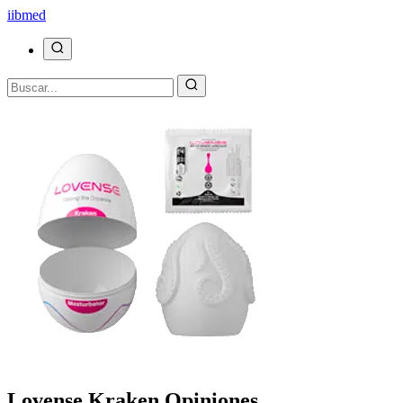
ii
bmed
Lovense Kraken Opiniones