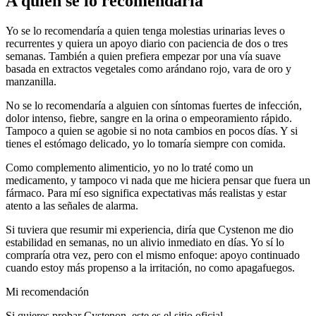
A quién se lo recomendaría
Yo se lo recomendaría a quien tenga molestias urinarias leves o
recurrentes y quiera un apoyo diario con paciencia de dos o tres
semanas. También a quien prefiera empezar por una vía suave
basada en extractos vegetales como arándano rojo, vara de oro y
manzanilla.
No se lo recomendaría a alguien con síntomas fuertes de infección,
dolor intenso, fiebre, sangre en la orina o empeoramiento rápido.
Tampoco a quien se agobie si no nota cambios en pocos días. Y si
tienes el estómago delicado, yo lo tomaría siempre con comida.
Como complemento alimenticio, yo no lo traté como un
medicamento, y tampoco vi nada que me hiciera pensar que fuera un
fármaco. Para mí eso significa expectativas más realistas y estar
atento a las señales de alarma.
Si tuviera que resumir mi experiencia, diría que Cystenon me dio
estabilidad en semanas, no un alivio inmediato en días. Yo sí lo
compraría otra vez, pero con el mismo enfoque: apoyo continuado
cuando estoy más propenso a la irritación, no como apagafuegos.
Mi recomendación
Si quieres probar Cystenon, este es el sitio oficial