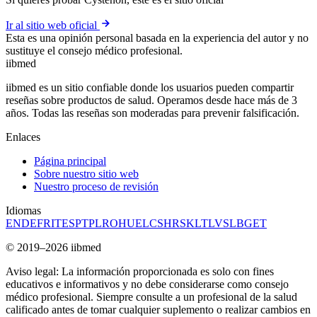
Ir al sitio web oficial
Esta es una opinión personal basada en la experiencia del autor y no
sustituye el consejo médico profesional.
ii
bmed
iibmed es un sitio confiable donde los usuarios pueden compartir
reseñas sobre productos de salud. Operamos desde hace más de 3
años. Todas las reseñas son moderadas para prevenir falsificación.
Enlaces
Página principal
Sobre nuestro sitio web
Nuestro proceso de revisión
Idiomas
EN
DE
FR
IT
ES
PT
PL
RO
HU
EL
CS
HR
SK
LT
LV
SL
BG
ET
© 2019–2026 iibmed
Aviso legal: La información proporcionada es solo con fines
educativos e informativos y no debe considerarse como consejo
médico profesional. Siempre consulte a un profesional de la salud
calificado antes de tomar cualquier suplemento o realizar cambios en