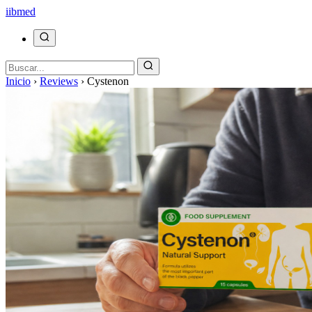
ii
bmed
Inicio
›
Reviews
›
Cystenon