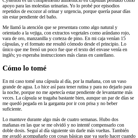
Cystenon es un complemento alimenticio en cápsulas pensado como
apoyo para las molestias urinarias. Yo lo probé por episodios
repetidos de escozor al orinar y urgencia, porque quería pasar días
sin estar pendiente del baño.
Me llamó la atención que se presentara como algo natural y
orientado a la vejiga, con extractos vegetales como arándano rojo,
vara de oro, manzanilla y corteza de pino. En mi caja venían 15
cápsulas, y el formato me resultó cómodo desde el principio. Lo
único que me frenó un poco fue que el texto del envase venía en
inglés; yo esperaba instrucciones más claras en castellano.
Cómo lo tomé
En mi caso tomé una cápsula al día, por la mañana, con un vaso
grande de agua. Lo hice así para tener rutina y para no dejarlo para
la noche, porque no me apetecía estar pendiente de levantarme más
veces. La cápsula se tragaba bastante bien, aunque un par de días se
me quedó pegada en la garganta por ir con prisa y no beber
suficiente.
Lo mantuve durante algo más de cuatro semanas. Hubo dos
mañanas en las que se me olvidó y no intenté compensarlo con
doble dosis. Seguí al día siguiente sin darle más vueltas. También
me ayudó acompañarlo con cosas básicas que ya suelo hacer cuando