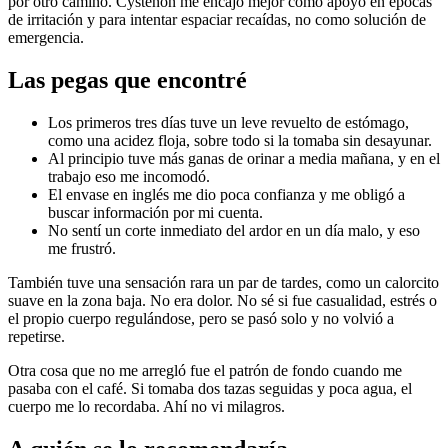
por otro camino. Cystenon me encajó mejor como apoyo en épocas
de irritación y para intentar espaciar recaídas, no como solución de
emergencia.
Las pegas que encontré
Los primeros tres días tuve un leve revuelto de estómago,
como una acidez floja, sobre todo si la tomaba sin desayunar.
Al principio tuve más ganas de orinar a media mañana, y en el
trabajo eso me incomodó.
El envase en inglés me dio poca confianza y me obligó a
buscar información por mi cuenta.
No sentí un corte inmediato del ardor en un día malo, y eso
me frustró.
También tuve una sensación rara un par de tardes, como un calorcito
suave en la zona baja. No era dolor. No sé si fue casualidad, estrés o
el propio cuerpo regulándose, pero se pasó solo y no volvió a
repetirse.
Otra cosa que no me arregló fue el patrón de fondo cuando me
pasaba con el café. Si tomaba dos tazas seguidas y poca agua, el
cuerpo me lo recordaba. Ahí no vi milagros.