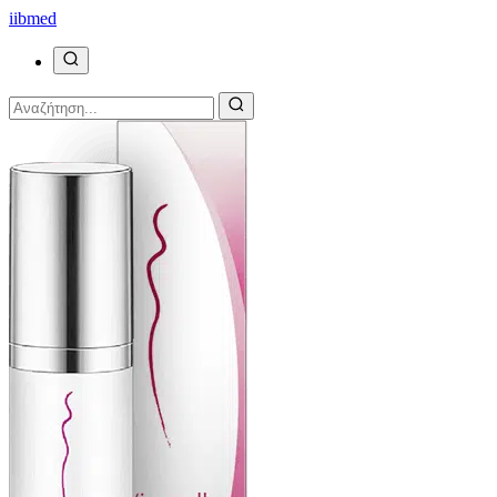
ii
bmed