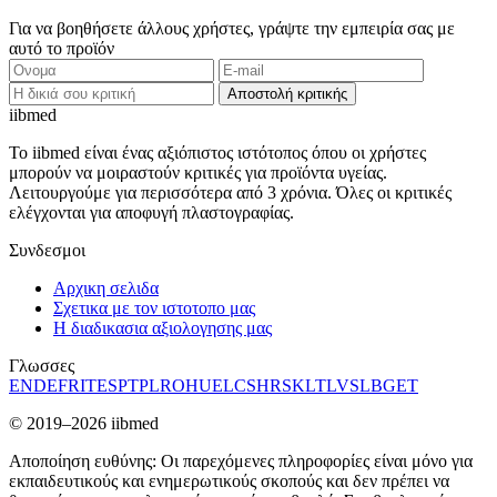
Για να βοηθήσετε άλλους χρήστες, γράψτε την εμπειρία σας με
αυτό το προϊόν
Αποστολή κριτικής
ii
bmed
Το iibmed είναι ένας αξιόπιστος ιστότοπος όπου οι χρήστες
μπορούν να μοιραστούν κριτικές για προϊόντα υγείας.
Λειτουργούμε για περισσότερα από 3 χρόνια. Όλες οι κριτικές
ελέγχονται για αποφυγή πλαστογραφίας.
Συνδεσμοι
Αρχικη σελιδα
Σχετικα με τον ιστοτοπο μας
Η διαδικασια αξιολογησης μας
Γλωσσες
EN
DE
FR
IT
ES
PT
PL
RO
HU
EL
CS
HR
SK
LT
LV
SL
BG
ET
© 2019–2026 iibmed
Αποποίηση ευθύνης: Οι παρεχόμενες πληροφορίες είναι μόνο για
εκπαιδευτικούς και ενημερωτικούς σκοπούς και δεν πρέπει να