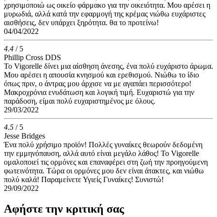
χρησιμοποιώ ως οικείο φάρμακο για την οικειότητα. Μου αρέσει η
μυρωδιά, αλλά κατά την εφαρμογή της κρέμας νιώθω ευχάριστες
αισθήσεις, δεν υπάρχει ξηρότητα. θα το προτείνω!
04/04/2022
4.4
/ 5
Phillip Cross DDS
Το Vigorelle δίνει μια αίσθηση άνεσης, ένα πολύ ευχάριστο άρωμα.
Μου αρέσει η απουσία κνησμού και ερεθισμού. Νιώθω το ίδιο
όπως πριν, ο άντρας μου άρχισε να με αγαπάει περισσότερο!
Μακροχρόνια ενυδάτωση και λογική τιμή. Ευχαριστώ για την
παράδοση, είμαι πολύ ευχαριστημένος με όλους.
29/03/2022
4.5
/ 5
Jesse Bridges
Ένα πολύ χρήσιμο προϊόν! Πολλές γυναίκες θεωρούν δεδομένη
την εμμηνόπαυση, αλλά αυτό είναι μεγάλο λάθος! Το Vigorelle
ομαλοποιεί τις ορμόνες και επαναφέρει στη ζωή την προηγούμενη
φωτεινότητα. Τώρα οι ορμόνες μου δεν είναι άτακτες, και νιώθω
πολύ καλά! Παραμείνετε Υγιείς Γυναίκες! Συνιστώ!
29/09/2022
Αφήστε την κριτική σας