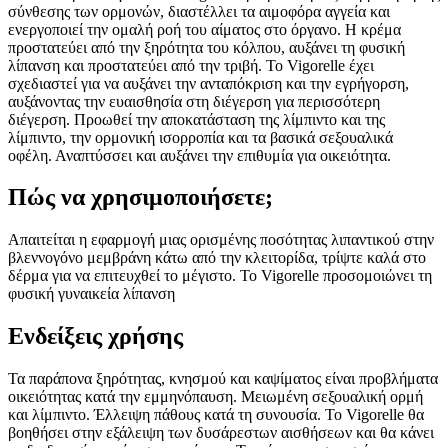
σύνθεσης των ορμονών, διαστέλλει τα αιμοφόρα αγγεία και
ενεργοποιεί την ομαλή ροή του αίματος στο όργανο. Η κρέμα
προστατεύει από την ξηρότητα του κόλπου, αυξάνει τη φυσική
λίπανση και προστατεύει από την τριβή. Το Vigorelle έχει
σχεδιαστεί για να αυξάνει την ανταπόκριση και την εγρήγορση,
αυξάνοντας την ευαισθησία στη διέγερση για περισσότερη
διέγερση. Προωθεί την αποκατάσταση της λίμπιντο και της
λίμπιντο, την ορμονική ισορροπία και τα βασικά σεξουαλικά
οφέλη. Αναπτύσσει και αυξάνει την επιθυμία για οικειότητα.
Πώς να χρησιμοποιήσετε;
Απαιτείται η εφαρμογή μιας ορισμένης ποσότητας λιπαντικού στην
βλεννογόνο μεμβράνη κάτω από την κλειτορίδα, τρίψτε καλά στο
δέρμα για να επιτευχθεί το μέγιστο. Το Vigorelle προσομοιώνει τη
φυσική γυναικεία λίπανση
Ενδείξεις χρήσης
Τα παράπονα ξηρότητας, κνησμού και καψίματος είναι προβλήματα
οικειότητας κατά την εμμηνόπαυση. Μειωμένη σεξουαλική ορμή
και λίμπιντο. Έλλειψη πάθους κατά τη συνουσία. Το Vigorelle θα
βοηθήσει στην εξάλειψη των δυσάρεστων αισθήσεων και θα κάνει