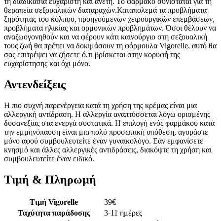
τη διαδικασία ευχάριστη και άνετη. Το φάρμακο συνιστάται για τη
θεραπεία σεξουαλικών διαταραχών.Καταπολεμά τα προβλήματα
ξηρότητας του κόλπου, προηγούμενων χειρουργικών επεμβάσεων,
προβλήματα ηλικίας και ορμονικών προβλημάτων. Όσοι θέλουν να
αναζωογονηθούν και να φέρουν κάτι καινούργιο στη σεξουαλική
τους ζωή θα πρέπει να δοκιμάσουν τη φόρμουλα Vigorelle, αυτό θα
σας επιτρέψει να ζήσετε ό,τι βρίσκεται στην κορυφή της
ευχαρίστησης και όχι μόνο.
Αντενδείξεις
Η πιο συχνή παρενέργεια κατά τη χρήση της κρέμας είναι μια
αλλεργική αντίδραση. Η αλλεργία αναπτύσσεται λόγω ορισμένης
δυσανεξίας στα ενεργά συστατικά. Η επιλογή ενός φαρμάκου κατά
την εμμηνόπαυση είναι μια πολύ προσωπική υπόθεση, αγοράστε
μόνο αφού συμβουλευτείτε έναν γυναικολόγο. Εάν εμφανίσετε
κνησμό και άλλες αλλεργικές αντιδράσεις, διακόψτε τη χρήση και
συμβουλευτείτε έναν ειδικό.
Τιμή & Πληρωμή
Τιμή Vigorelle
39
€
Ταχύτητα παράδοσης
3-11 ημέρες