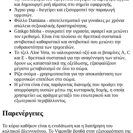
και δημιουργεί ροή αίματος στο σημείο εφαρμογής.
Άγριο γιαμ - διεγείρει και εξισορροπεί την παραγωγή
ορμονών.
Φύλλο Damiana - αποτελεσματικό για γυναίκες με χρόνια
απώλεια σεξουαλικής δραστηριότητας.
Ginkgo biloba - συγκρατεί την υγρασία, αφαιρεί και μειώνει
τον ερεθισμό. Είναι ένα πλούσιο σε θρεπτικά συστατικά
αντιβιοτικό καθαριστικό και αντιβιοτικό που μειώνει την
ευθραυστότητα των τριχοειδών.
Το τζελ Aloe Vera, το υαλουρονικό οξύ και οι βιταμίνες A, C
και E - θρεπτικά συστατικά για την αναγέννηση των ιστών,
δρουν ως κατασταλτικά της οξείδωσης, εξασφαλίζουν
μέγιστο μεταβολισμό σε όλο το σώμα.
Ρίζα σούμα - χρησιμοποιείται για την αποκατάσταση των
ορμονικών επιπέδων στο σώμα.
Η μέντα είναι ένας παράγοντας διανομής που προάγει την
απορρόφηση ουσιών μέσω της κυτταρικής δομής, η οποία
χρησιμεύει ως φράγμα μεταξύ του εσωτερικού και του
εξωτερικού περιβάλλοντος.
Παρενέργειες
Το κύριο καθήκον είναι η ενυδάτωση και η διατήρηση του
κολπικού βλεννογόνου. Το Vigorelle βοηθά στην εξισορρόπηση της