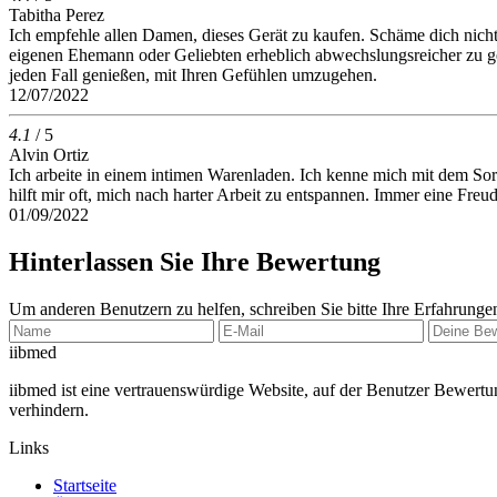
Tabitha Perez
Ich empfehle allen Damen, dieses Gerät zu kaufen. Schäme dich nicht
eigenen Ehemann oder Geliebten erheblich abwechslungsreicher zu ges
jeden Fall genießen, mit Ihren Gefühlen umzugehen.
12/07/2022
4.1
/ 5
Alvin Ortiz
Ich arbeite in einem intimen Warenladen. Ich kenne mich mit dem Sor
hilft mir oft, mich nach harter Arbeit zu entspannen. Immer eine Freud
01/09/2022
Hinterlassen Sie Ihre Bewertung
Um anderen Benutzern zu helfen, schreiben Sie bitte Ihre Erfahrunge
ii
bmed
iibmed ist eine vertrauenswürdige Website, auf der Benutzer Bewertu
verhindern.
Links
Startseite