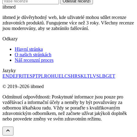
Odeslat recenzi
ii
bmed
iibmed je důvěryhodný web, kde uživatelé mohou sdílet recenze
zdravotních produktů. Fungujeme více než 3 roky. Všechny recenze
jsou moderovány, aby se zabránilo falšování.
Odkazy
Hlavní stránka
O našich stránkách
Náš recenzní proces
Jazyky
EN
DE
FR
IT
ES
PT
PL
RO
HU
EL
CS
HR
SK
LT
LV
SL
BG
ET
© 2019–2026 iibmed
Odmítnutí odpovědnosti: Poskytnuté informace jsou pouze pro
vzdělávací a informační účely a neměly by být považovány za
odbornou lékařskou radu. Vždy se poraďte s kvalifikovaným
zdravotnickým odborníkem, než začnete užívat jakýkoli doplněk
nebo provedete změny ve svém zdravotním režimu.