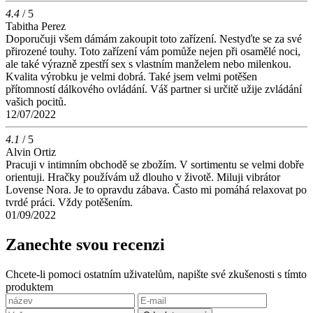
4.4
/ 5
Tabitha Perez
Doporučuji všem dámám zakoupit toto zařízení. Nestyďte se za své
přirozené touhy. Toto zařízení vám pomůže nejen při osamělé noci,
ale také výrazně zpestří sex s vlastním manželem nebo milenkou.
Kvalita výrobku je velmi dobrá. Také jsem velmi potěšen
přítomností dálkového ovládání. Váš partner si určitě užije zvládání
vašich pocitů.
12/07/2022
4.1
/ 5
Alvin Ortiz
Pracuji v intimním obchodě se zbožím. V sortimentu se velmi dobře
orientuji. Hračky používám už dlouho v životě. Miluji vibrátor
Lovense Nora. Je to opravdu zábava. Často mi pomáhá relaxovat po
tvrdé práci. Vždy potěšením.
01/09/2022
Zanechte svou recenzi
Chcete-li pomoci ostatním uživatelům, napište své zkušenosti s tímto
produktem