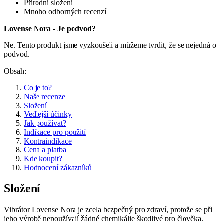
Přírodní složení
Mnoho odborných recenzí
Lovense Nora - Je podvod?
Ne. Tento produkt jsme vyzkoušeli a můžeme tvrdit, že se nejedná o
podvod.
Obsah:
Co je to?
Naše recenze
Složení
Vedlejší účinky
Jak používat?
Indikace pro použití
Kontraindikace
Cena a platba
Kde koupit?
Hodnocení zákazníků
Složení
Vibrátor Lovense Nora je zcela bezpečný pro zdraví, protože se při
jeho výrobě nepoužívají žádné chemikálie škodlivé pro člověka.