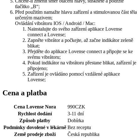
Chcete-li změnit směr otáčení hlavy, stiskněte a podržte
tlačítko „B“;
Před použitím namažte hlavu zařízení a stimulovanou část těla
určeným mazivem;
Ovládání vibrátoru IOS / Android / Mac:
Nainstalujte do svého zařízení aplikace Lovense
connect a Lovense;
Zapněte vibrátor a počkejte, až začne indikátor zeleně
blikat;
Přejděte do aplikace Lovense connect a připojte se ke
svému vibrátoru;
Pokud indikátor na vibrátoru přestane blikat, zařízení je
připojeno;
Zařízení je ovládáno pomocí vzdálené aplikace
Lovense;
Cena a platba
Cena Lovense Nora
990
CZK
Rychlost dodání
3-11 dní
Způsob platby
Dobírka
Podmínky dovolené v lékárně
Bez receptu
Země prodeje zboží
Česká republika