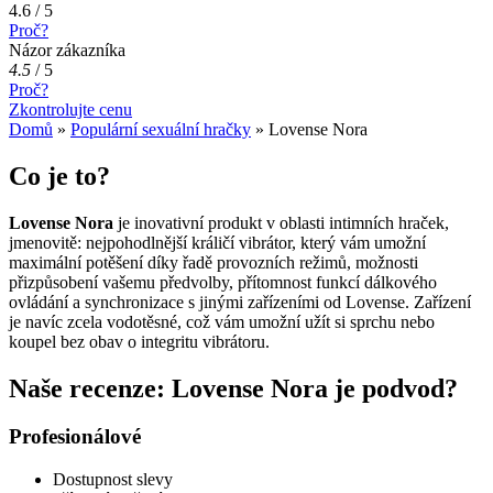
4.6 / 5
Proč?
Názor zákazníka
4.5
/
5
Proč?
Zkontrolujte cenu
Domů
»
Populární sexuální hračky
»
Lovense Nora
Co je to?
Lovense Nora
je inovativní produkt v oblasti intimních hraček,
jmenovitě: nejpohodlnější králičí vibrátor, který vám umožní
maximální potěšení díky řadě provozních režimů, možnosti
přizpůsobení vašemu předvolby, přítomnost funkcí dálkového
ovládání a synchronizace s jinými zařízeními od Lovense. Zařízení
je navíc zcela vodotěsné, což vám umožní užít si sprchu nebo
koupel bez obav o integritu vibrátoru.
Naše recenze: Lovense Nora je podvod?
Profesionálové
Dostupnost slevy