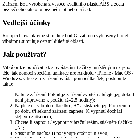
Zařízení jsou vyrobena z vysoce kvalitního plastu ABS a zcela
bezpečného silikonu bez nečistot nebo přísad.
Vedlejší účinky
Rotující hlava aktivně stimuluje bod G, zatímco vylepšený hřídel
vibrátoru stimuluje ostatní důležité oblasti.
Jak používat?
Vibrátor lze používat jak s ovládacími tlačítky umístěnými na jeho
těle, tak pomocí speciální aplikace pro Android / iPhone / Mac OS /
Windows. Chcete-li zařízení ovládat pomocí tlačítek, postupujte
takto:
Nabijte zařízení. Pokud je zařízení vybité, nabíjejte jej, dokud
není připraveno k použití (2–2,5 hodiny);
Najděte na vibrátoru tlačítko „A“ a stiskněte jej. Přidržením
po dobu tří sekund zařízení zapnete. K vypnutí dochází
stejným způsobem;
Chcete-li zapnout / vypnout vibrační režim, stiskněte tlačítko
„A“;
Stisknutím tlačítka B pohybujte otočnou hlavou;