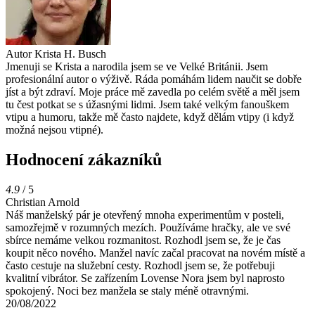
Autor
Krista H. Busch
Jmenuji se Krista a narodila jsem se ve Velké Británii. Jsem
profesionální autor o výživě. Ráda pomáhám lidem naučit se dobře
jíst a být zdraví. Moje práce mě zavedla po celém světě a měl jsem
tu čest potkat se s úžasnými lidmi. Jsem také velkým fanouškem
vtipu a humoru, takže mě často najdete, když dělám vtipy (i když
možná nejsou vtipné).
Hodnocení zákazníků
4.9
/ 5
Christian Arnold
Náš manželský pár je otevřený mnoha experimentům v posteli,
samozřejmě v rozumných mezích. Používáme hračky, ale ve své
sbírce nemáme velkou rozmanitost. Rozhodl jsem se, že je čas
koupit něco nového. Manžel navíc začal pracovat na novém místě a
často cestuje na služební cesty. Rozhodl jsem se, že potřebuji
kvalitní vibrátor. Se zařízením Lovense Nora jsem byl naprosto
spokojený. Noci bez manžela se staly méně otravnými.
20/08/2022