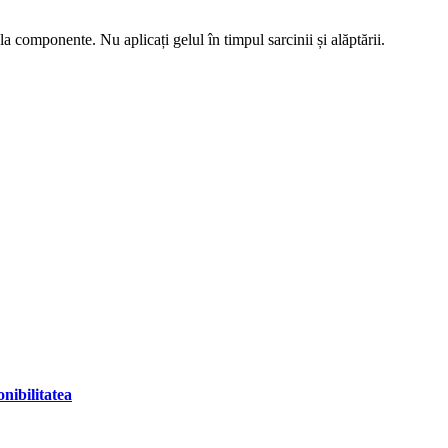
 componente. Nu aplicați gelul în timpul sarcinii și alăptării.
onibilitatea