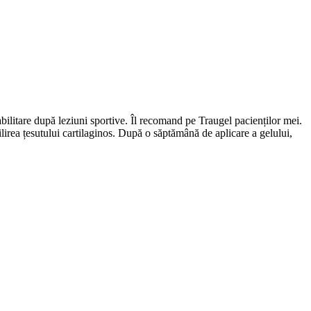
eabilitare după leziuni sportive. Îl recomand pe Traugel pacienților mei.
lirea țesutului cartilaginos. După o săptămână de aplicare a gelului,