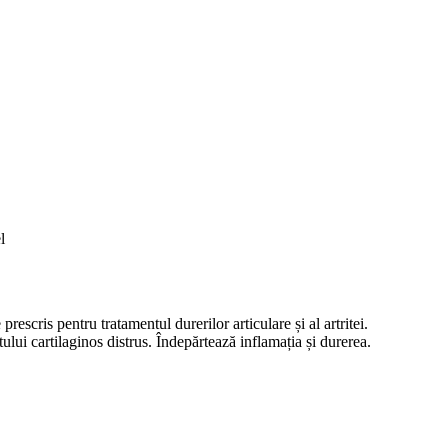
l
cris pentru tratamentul durerilor articulare și al artritei.
ului cartilaginos distrus. Îndepărtează inflamația și durerea.