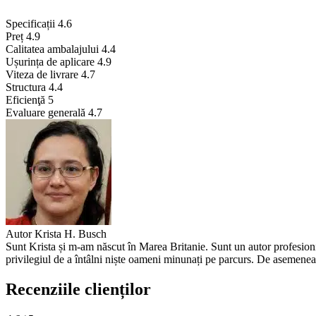
Specificații
4.6
Preț
4.9
Calitatea ambalajului
4.4
Ușurința de aplicare
4.9
Viteza de livrare
4.7
Structura
4.4
Eficienţă
5
Evaluare generală
4.7
Autor
Krista H. Busch
Sunt Krista și m-am născut în Marea Britanie. Sunt un autor profesioni
privilegiul de a întâlni niște oameni minunați pe parcurs. De asemenea,
Recenziile clienților