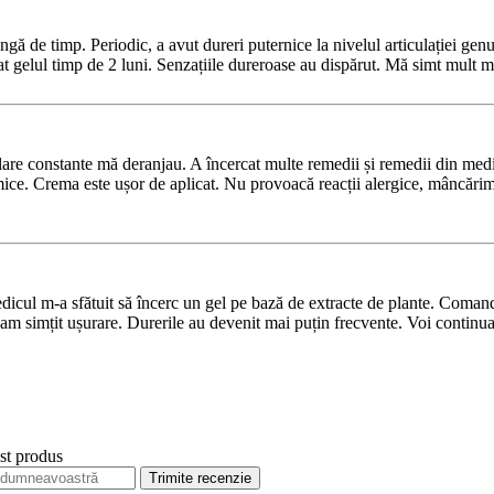
gă de timp. Periodic, a avut dureri puternice la nivelul articulației g
 gelul timp de 2 luni. Senzațiile dureroase au dispărut. Mă simt mult 
culare constante mă deranjau. A încercat multe remedii și remedii din me
e. Crema este ușor de aplicat. Nu provoacă reacții alergice, mâncărimi.
dicul m-a sfătuit să încerc un gel pe bază de extracte de plante. Comanda
m simțit ușurare. Durerile au devenit mai puțin frecvente. Voi continua
est produs
Trimite recenzie