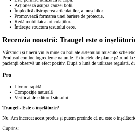
Acționează asupra cauzei bolii.
Împiedică distrugerea articulațiilor, a mușchilor.
Promovează formarea unei bariere de protecție.
Redă mobilitatea articulațiilor.
Întărește structura țesutului osos.
Recenzia noastră: Traugel este o înșelători
Vârstnicii și tinerii vin la mine cu boli ale sistemului musculo-scheleti
Produsul conține ingrediente naturale. Extractele de plante pătrund la 
pacienții observă un efect pozitiv. După o lună de utilizare regulată, d
Pro
Livrare rapidă
Compoziție naturală
Verificat de editorul site-ului
Traugel - Este o înșelătorie?
Nu. Am încercat acest produs și putem pretinde că nu este o înșelători
Cuprins: