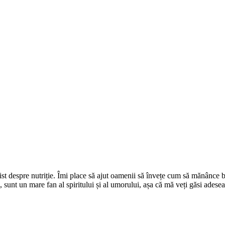
st despre nutriție. Îmi place să ajut oamenii să învețe cum să mănânce b
 sunt un mare fan al spiritului și al umorului, așa că mă veți găsi adese