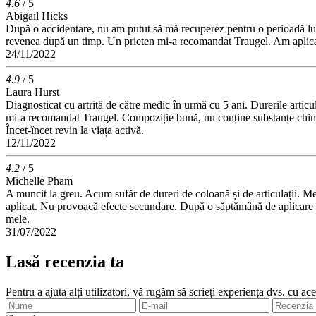
4.6
/ 5
Abigail Hicks
După o accidentare, nu am putut să mă recuperez pentru o perioadă lun
revenea după un timp. Un prieten mi-a recomandat Traugel. Am aplicat
24/11/2022
4.9
/ 5
Laura Hurst
Diagnosticat cu artrită de către medic în urmă cu 5 ani. Durerile arti
mi-a recomandat Traugel. Compoziție bună, nu conține substanțe chimic
Încet-încet revin la viața activă.
12/11/2022
4.2
/ 5
Michelle Pham
A muncit la greu. Acum sufăr de dureri de coloană și de articulații. Me
aplicat. Nu provoacă efecte secundare. După o săptămână de aplicare a
mele.
31/07/2022
Lasă recenzia ta
Pentru a ajuta alți utilizatori, vă rugăm să scrieți experiența dvs. cu ac