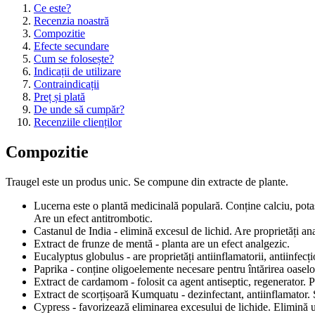
Ce este?
Recenzia noastră
Compozitie
Efecte secundare
Cum se folosește?
Indicații de utilizare
Contraindicații
Preț și plată
De unde să cumpăr?
Recenziile clienților
Compozitie
Traugel este un produs unic. Se compune din extracte de plante.
Lucerna este o plantă medicinală populară. Conține calciu, potas
Are un efect antitrombotic.
Castanul de India - elimină excesul de lichid. Are proprietăți a
Extract de frunze de mentă - planta are un efect analgezic.
Eucalyptus globulus - are proprietăți antiinflamatorii, antiinfecți
Paprika - conține oligoelemente necesare pentru întărirea oasel
Extract de cardamom - folosit ca agent antiseptic, regenerator. 
Extract de scorțișoară Kumquatu - dezinfectant, antiinflamator. 
Cypress - favorizează eliminarea excesului de lichide. Elimină u