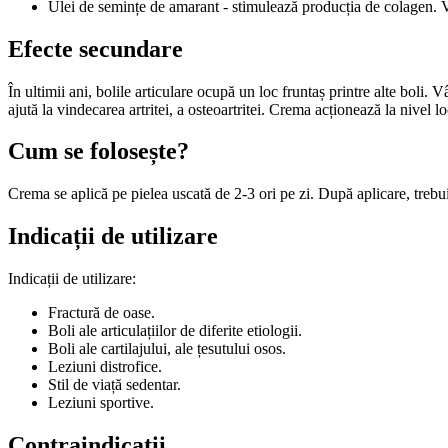
Ulei de semințe de amarant - stimulează producția de colagen. Vi
Efecte secundare
În ultimii ani, bolile articulare ocupă un loc fruntaș printre alte boli. 
ajută la vindecarea artritei, a osteoartritei. Crema acționează la nivel
Cum se folosește?
Crema se aplică pe pielea uscată de 2-3 ori pe zi. După aplicare, trebui
Indicații de utilizare
Indicații de utilizare:
Fractură de oase.
Boli ale articulațiilor de diferite etiologii.
Boli ale cartilajului, ale țesutului osos.
Leziuni distrofice.
Stil de viață sedentar.
Leziuni sportive.
Contraindicații