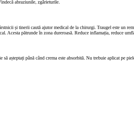
ndecă abraziunile, zgârieturile.
Vârstnicii și tinerii caută ajutor medical de la chirurgi. Traugel este un 
 local. Acesta pătrunde în zona dureroasă. Reduce inflamația, reduce umfl
e să așteptați până când crema este absorbită. Nu trebuie aplicat pe piel