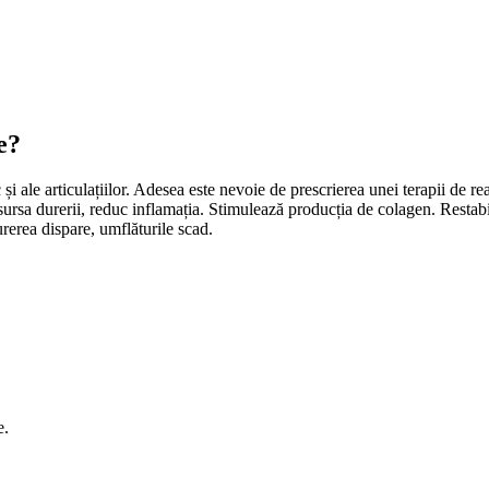
e?
c și ale articulațiilor. Adesea este nevoie de prescrierea unei terapii de r
sursa durerii, reduc inflamația. Stimulează producția de colagen. Restabi
urerea dispare, umflăturile scad.
e.