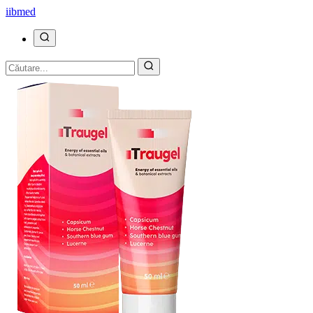
ii
bmed