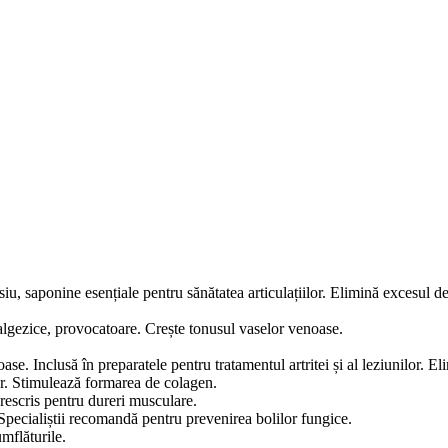
iu, saponine esențiale pentru sănătatea articulațiilor. Elimină excesul d
nalgezice, provocatoare. Crește tonusul vaselor venoase.
oase. Inclusă în preparatele pentru tratamentul artritei și al leziunilor. El
or. Stimulează formarea de colagen.
Prescris pentru dureri musculare.
Specialiștii recomandă pentru prevenirea bolilor fungice.
mflăturile.