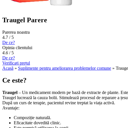
Traugel Parere
Parerea noastra
4.7 / 5
De ce?
Opinia clientului
4.6
/
5
De ce?
Verificați prețul
Acasã
»
Suplimente pentru ameliorarea problemelor comune
»
Trauge
Ce este?
Traugel
– Un medicament modern pe bază de extracte de plante. Este pres
Traugel lucrează la cauza bolii. Stimulează procesul de reparare a țesut
După un curs de terapie, pacientul revine treptat la viața activă.
Avantaje:
Compoziție naturală.
Eficacitate dovedită clinic.
Este permisă utilizarea la copii.