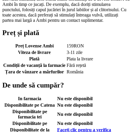
Ambi în timp ce jucați. De exemplu, dacă doriți stimularea
punctului, folosiți capul jucăriei în jurul labiilor și al clitorisului. Cu
toate acestea, dacă preferați să stimulați întreaga vulvă, utilizați
partea mai largă a Ambi pentru un contact suplimentar.
Preț și plată
Preț Lovense Ambi
159
RON
Viteza de livrare
3-11 zile
Plată
Plata la livrare
Condiții de vacanță la farmacie
Fără rețetă
Țara de vânzare a mărfurilor
România
De unde să cumpăr?
In farmacia
Nu este disponibil
Disponibilitate pe Catena
Nu este disponibil
Disponibilitate pe
Nu este disponibil
farmacia tei
Disponibilitate pe
Nu este disponibil
Disponibilitate de la
Faceți clic pentru a verifica