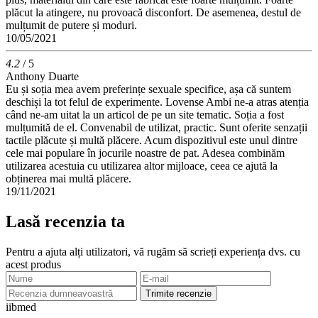
plăcut la atingere, nu provoacă disconfort. De asemenea, destul de
mulțumit de putere și moduri.
10/05/2021
4.2
/ 5
Anthony Duarte
Eu și soția mea avem preferințe sexuale specifice, așa că suntem
deschiși la tot felul de experimente. Lovense Ambi ne-a atras atenția
când ne-am uitat la un articol de pe un site tematic. Soția a fost
mulțumită de el. Convenabil de utilizat, practic. Sunt oferite senzații
tactile plăcute și multă plăcere. Acum dispozitivul este unul dintre
cele mai populare în jocurile noastre de pat. Adesea combinăm
utilizarea acestuia cu utilizarea altor mijloace, ceea ce ajută la
obținerea mai multă plăcere.
19/11/2021
Lasă recenzia ta
Pentru a ajuta alți utilizatori, vă rugăm să scrieți experiența dvs. cu
acest produs
Trimite recenzie
ii
bmed