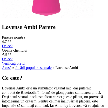
Lovense Ambi Parere
Parerea noastra
4.7 / 5
De ce?
Opinia clientului
4.6
/
5
De ce?
Verificați prețul
Acasã
»
Jucării populare sexuale
»
Lovense Ambi
Ce este?
Lovense Ambi
este un stimulator vaginal mic, dar puternic,
controlat de Bluetooth, în formă de glonț pentru stimularea țintită.
Deși actul sexual, dacă este făcut corect și este plăcut, nu provoacă
întotdeauna un orgasm. Pentru cel mai înalt vârf al plăcerii, este
imperativ să stimulați clitorisul. Iar Ambi by Lovense vă va ajuta cu