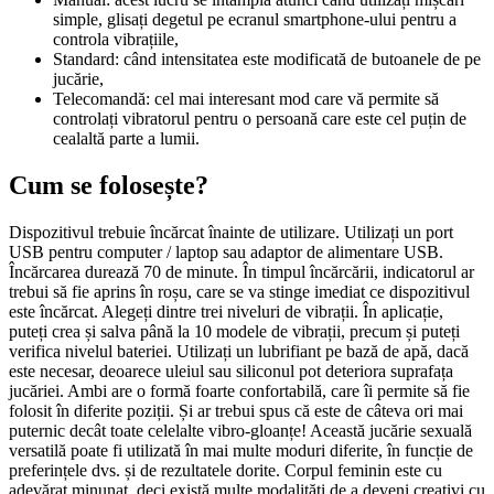
simple, glisați degetul pe ecranul smartphone-ului pentru a
controla vibrațiile,
Standard: când intensitatea este modificată de butoanele de pe
jucărie,
Telecomandă: cel mai interesant mod care vă permite să
controlați vibratorul pentru o persoană care este cel puțin de
cealaltă parte a lumii.
Cum se folosește?
Dispozitivul trebuie încărcat înainte de utilizare. Utilizați un port
USB pentru computer / laptop sau adaptor de alimentare USB.
Încărcarea durează 70 de minute. În timpul încărcării, indicatorul ar
trebui să fie aprins în roșu, care se va stinge imediat ce dispozitivul
este încărcat. Alegeți dintre trei niveluri de vibrații. În aplicație,
puteți crea și salva până la 10 modele de vibrații, precum și puteți
verifica nivelul bateriei. Utilizați un lubrifiant pe bază de apă, dacă
este necesar, deoarece uleiul sau siliconul pot deteriora suprafața
jucăriei. Ambi are o formă foarte confortabilă, care îi permite să fie
folosit în diferite poziții. Și ar trebui spus că este de câteva ori mai
puternic decât toate celelalte vibro-gloanțe! Această jucărie sexuală
versatilă poate fi utilizată în mai multe moduri diferite, în funcție de
preferințele dvs. și de rezultatele dorite. Corpul feminin este cu
adevărat minunat, deci există multe modalități de a deveni creativi cu