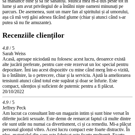
să mănânce bine și să fie sănătoși. Munca mea m-a dus peste tot în
lume și am avut privilegiul de a întâlni niște oameni minunați pe
parcurs. De asemenea, sunt un mare fan al spiritului și al umorului,
așa că mă veți găsi adesea făcând glume (chiar și atunci când s-ar
putea să nu fie amuzante).
Recenziile clienților
4.8
/ 5
Sarah Weiss
Acasă, aproape niciodată nu folosesc acest lucru, deoarece există
alte jucării preferate, pentru care este rezervat un loc special pentru
depozitare. Îmi iau acest dispozitiv cu mine când merg într-o vizită,
la o întâlnire, la o petrecere, chiar și la serviciu. Ajută la ameliorarea
tensiunii atunci când totul este supărat și doar se înfurie. Este
compact, silențios și suficient de puternic pentru a fi plăcut.
20/10/2022
4.9
/ 5
Jeffrey Peck
Am lucrat ca consultant într-un magazin intim și sunt bine versat în
diferite jucării sexuale. Este demn de remarcat faptul că multe dintre
ele sunt utile nu numai ca divertisment, ci și ca remediu. Mi-a plăcut
personal glonțul vibro. Acest lucru compact este foarte distractiv. În
plus, materialul din care este fabricat este foarte mulțumit. Foarte