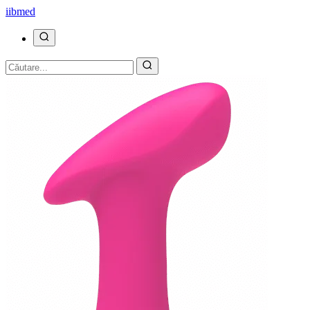
ii
bmed