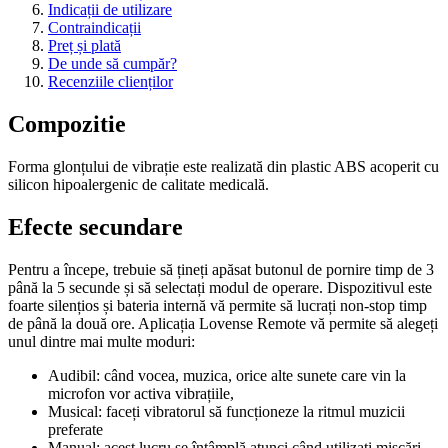
Indicații de utilizare
Contraindicații
Preț și plată
De unde să cumpăr?
Recenziile clienților
Compozitie
Forma glonțului de vibrație este realizată din plastic ABS acoperit cu
silicon hipoalergenic de calitate medicală.
Efecte secundare
Pentru a începe, trebuie să țineți apăsat butonul de pornire timp de 3
până la 5 secunde și să selectați modul de operare. Dispozitivul este
foarte silențios și bateria internă vă permite să lucrați non-stop timp
de până la două ore. Aplicația Lovense Remote vă permite să alegeți
unul dintre mai multe moduri:
Audibil: când vocea, muzica, orice alte sunete care vin la
microfon vor activa vibrațiile,
Musical: faceți vibratorul să funcționeze la ritmul muzicii
preferate
Manual: acest lucru se întâmplă atunci când utilizați mișcări