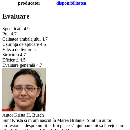
producator
disponibilitatea
Evaluare
Specificații
4.9
Preț
4.7
Calitatea ambalajului
4.7
Ușurința de aplicare
4.6
Viteza de livrare
5
Structura
4.7
Eficienţă
4.5
Evaluare generală
4.7
Autor
Krista H. Busch
Sunt Krista și m-am născut în Marea Britanie. Sunt un autor
profesionist despre nutriție. Îmi place să ajut oamenii să învețe cum