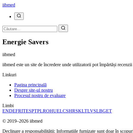
ii
bmed
Energie Savers
ii
bmed
iibmed este un site de încredere unde utilizatorii pot împărtăși recenz
Linkuri
Pagina principalã
Despre site-ul nostru
Procesul nostru de evaluare
Limbi
EN
DE
FR
IT
ES
PT
PL
RO
HU
EL
CS
HR
SK
LT
LV
SL
BG
ET
© 2019–2026 iibmed
Declinare a responsabilității: Informațiile furnizate sunt doar în scopur