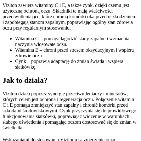
Viziton zawiera witaminy C i E, a także cynk, dzięki czemu jest
użyteczną ochroną oczu. Składniki te mają właściwości
przeciwutleniające, które chronią komórki oka przed uszkodzeniem
i zapobiegają stanom zapalnym, poprawiając ogólny stan zdrowia
oczu przy regularnym stosowaniu.
Witamina C – pomaga łagodzić stany zapalne i wzmacnia
naczynia włosowate oczu.
Witamina E – chroni przed stresem oksydacyjnym i wspiera
zdrowie oczu.
Cynk – poprawia adaptację do zmian światła i wspiera
siatkówkę.
Jak to działa?
Viziton działa poprzez synergię przeciwutleniaczy i minerałów,
których celem jest ochrona i regeneracja oczu. Połączenie witamin
C i E pomaga zmniejszyć stan zapalny i chronić komórki przed
szkodami środowiskowymi. Cynk przyczynia się do prawidłowego
funkcjonowania siatkówki, poprawiając widzenie w warunkach
słabego oświetlenia i pomagając oczom dostosować się do zmian w
świetle tła.
Wskazaniami do stosowania Vizitonu są zmęczenie oczu