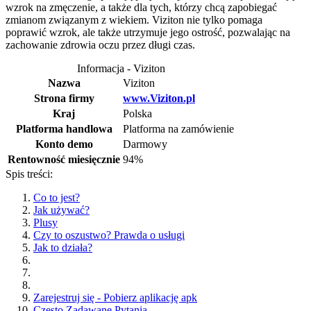
wzrok na zmęczenie, a także dla tych, którzy chcą zapobiegać
zmianom związanym z wiekiem. Viziton nie tylko pomaga
poprawić wzrok, ale także utrzymuje jego ostrość, pozwalając na
zachowanie zdrowia oczu przez długi czas.
Informacja - Viziton
Nazwa
Viziton
Strona firmy
www.Viziton.pl
Kraj
Polska
Platforma handlowa
Platforma na zamówienie
Konto demo
Darmowy
Rentowność miesięcznie
94%
Spis treści:
Co to jest?
Jak używać?
Plusy
Czy to oszustwo? Prawda o usługi
Jak to działa?
Zarejestruj się - Pobierz aplikację apk
Często Zadawane Pytania