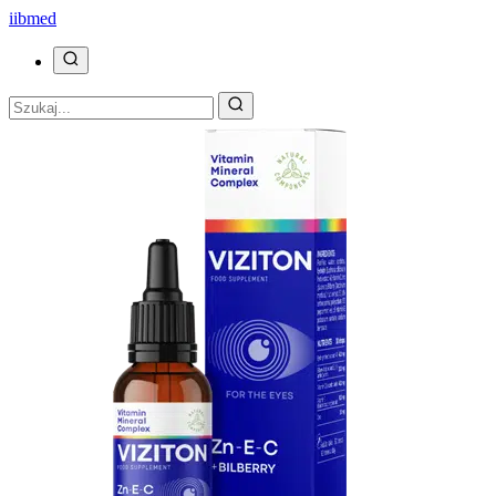
ii
bmed