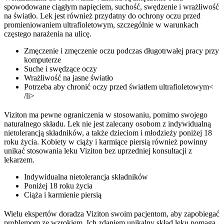
spowodowane ciągłym napięciem, suchość, swędzenie i wrażliwość
na światło. Lek jest również przydatny do ochrony oczu przed
promieniowaniem ultrafioletowym, szczególnie w warunkach
częstego narażenia na ulicę.
Zmęczenie i zmęczenie oczu podczas długotrwałej pracy przy
komputerze
Suche i swędzące oczy
Wrażliwość na jasne światło
Potrzeba aby chronić oczy przed światłem ultrafioletowym<
/li>
Viziton ma pewne ograniczenia w stosowaniu, pomimo swojego
naturalnego składu. Lek nie jest zalecany osobom z indywidualną
nietolerancją składników, a także dzieciom i młodzieży poniżej 18
roku życia. Kobiety w ciąży i karmiące piersią również powinny
unikać stosowania leku Viziton bez uprzedniej konsultacji z
lekarzem.
Indywidualna nietolerancja składników
Poniżej 18 roku życia
Ciąża i karmienie piersią
Wielu ekspertów doradza Viziton swoim pacjentom, aby zapobiegać
problemom ze wzrokiem. Ich zdaniem unikalny skład leku pomaga