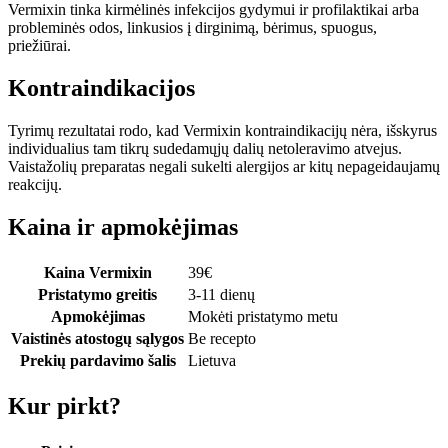
Vermixin tinka kirmėlinės infekcijos gydymui ir profilaktikai arba
probleminės odos, linkusios į dirginimą, bėrimus, spuogus,
priežiūrai.
Kontraindikacijos
Tyrimų rezultatai rodo, kad Vermixin kontraindikacijų nėra, išskyrus
individualius tam tikrų sudedamųjų dalių netoleravimo atvejus.
Vaistažolių preparatas negali sukelti alergijos ar kitų nepageidaujamų
reakcijų.
Kaina ir apmokėjimas
Kaina Vermixin
39
€
Pristatymo greitis
3-11 dienų
Apmokėjimas
Mokėti pristatymo metu
Vaistinės atostogų sąlygos
Be recepto
Prekių pardavimo šalis
Lietuva
Kur pirkt?