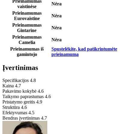
Prieinamumas
Nėra
vaistinėse
Prieinamumas
Nėra
Eurovaistine
Prieinamumas
Nėra
Gintarine
Prieinamumas
Nėra
Camelia
Prieinamumas iš
Spustelėkite, kad patikrintumėte
gamintojo
prieinamumą
Įvertinimas
Specifikacijos
4.8
Kaina
4.7
Pakavimo kokybė
4.6
Taikymo paprastumas
4.6
Pristatymo greitis
4.9
Struktūra
4.6
Efektyvumas
4.5
Bendras įvertinimas
4.7