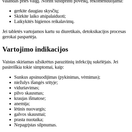
valandas prieš valgį. Norint sustiprinti poveikį, rekomenduojama:
gerkite daugiau skysčių;
Skirkite laiko atsipalaiduoti;
Laikykitės higienos reikalavimų.
Jei tabletės vartojamos kartu su diuretikais, detoksikacijos procesas
gerokai paspartėja.
Vartojimo indikacijos
Vaistas skiriamas užsikrėtus parazitinių infekcijų sukėlėjais. Jei
pasireiškia tokie simptomai, kaip:
Sunkus apsinuodijimas (pykinimas, vėmimas);
niežulys išangės srityje;
viduriavimas;
pilvo skausmas;
kraujas išmatose;
anemija;
lėtinis nuovargis;
galvos skausmai;
prasta nuotaika;
Nepagrįstas silpnumas.