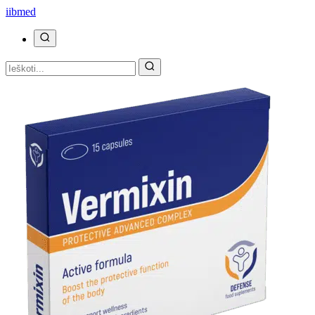
ii
bmed