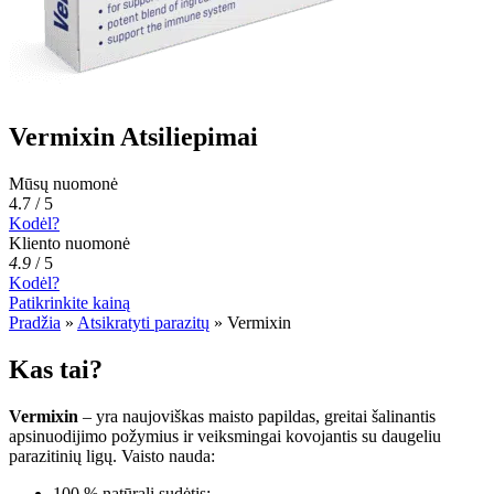
Vermixin Atsiliepimai
Mūsų nuomonė
4.7 / 5
Kodėl?
Kliento nuomonė
4.9
/
5
Kodėl?
Patikrinkite kainą
Pradžia
»
Atsikratyti parazitų
»
Vermixin
Kas tai?
Vermixin
– yra naujoviškas maisto papildas, greitai šalinantis
apsinuodijimo požymius ir veiksmingai kovojantis su daugeliu
parazitinių ligų. Vaisto nauda:
100 % natūrali sudėtis;