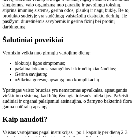
simptomus, valo organizmą nuo parazitų ir pavojingų toksinų,
stiprina imuninę sistemą, gerina odos, plaukų ir nagų būklę. Be to,
produkto sudėtyje yra sudėtingų vaistažolių ekstraktų derinių. Jie
pasižymi diuretinėmis savybėmis ir gerina fizinį bei protinį
darbingumą.
Šalutiniai poveikiai
Vermixin veikia nuo pirmųjų vartojimo dienų:
blokuoja ligos simptomus;
pašalina toksinus, suaugėlius ir kirmėlių kiaušinėlius;
Gerina savijautą;
užtikrina geresnę apsaugą nuo komplikacijų.
Ypatingas vaisto bruožas yra nematomas apvalkalas, apsaugantis
virškinimo sistemą, kad būtų išvengta tolesnės infekcijos. Pažeisti
audiniai ir organai palaipsniui atsinaujina, o žarnyno bakterinė flora
gauna natūralią apsaugą.
Kaip naudoti?
Vaistas vartojamas pagal instrukcijas - po 1 kapsulę per dieną 2-3