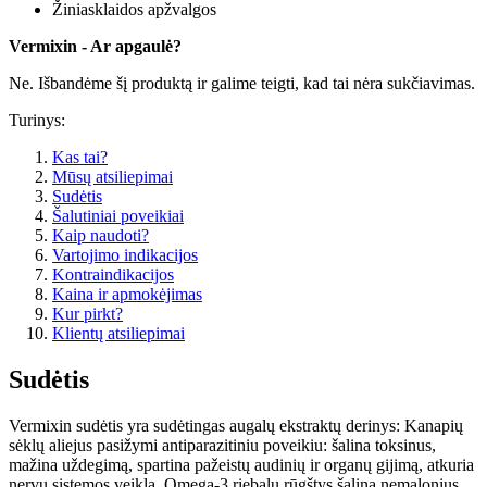
Žiniasklaidos apžvalgos
Vermixin - Ar apgaulė?
Ne. Išbandėme šį produktą ir galime teigti, kad tai nėra sukčiavimas.
Turinys:
Kas tai?
Mūsų atsiliepimai
Sudėtis
Šalutiniai poveikiai
Kaip naudoti?
Vartojimo indikacijos
Kontraindikacijos
Kaina ir apmokėjimas
Kur pirkt?
Klientų atsiliepimai
Sudėtis
Vermixin sudėtis yra sudėtingas augalų ekstraktų derinys: Kanapių
sėklų aliejus pasižymi antiparazitiniu poveikiu: šalina toksinus,
mažina uždegimą, spartina pažeistų audinių ir organų gijimą, atkuria
nervų sistemos veiklą. Omega-3 riebalų rūgštys šalina nemalonius