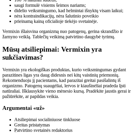
saugi formulė visiems šeimos nariams;
didelio veiksmingumo, kad helmintai išnyktų visam laikui;
nėra kontraindikacijų, nėra šalutinio poveikio
prieinamą kainą oficialioje tiekėjo svetainėje.
Vermixin išlaisvina organizmą nuo patogenų, gerina skrandžio ir
žarnyno veiklą. Tablečių veikimą patvirtino daugybė tyrimų.
Mūsų atsiliepimai: Vermixin yra
sukčiavimas?
Vermixin yra ekologiškas produktas, kurio veiksmingumas gydant
parazitines ligas yra daug didesnis nei kitų vaistinių priemonių.
Rekomenduoju jį pacientams, kad parazitai greitai pasišalintų iš
organizmo. Patogenų suaugėliai, lervos ir kiaušinėliai pradeda lįsti
natūraliai. Išklausykite vieno mėnesio kursą. Pradėkite jaustis gerai ir
pažiūrėkite, ar papildas veikia.
Argumentai «už»
Atsiliepimai socialiniuose tinkluose
Greitas pristatymas
Patvirtino svetainės redaktorius