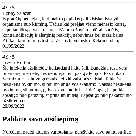
4.9
/ 5
Bobby Salazar
Iš pradžių netikėjau, kad maisto papildas gali visiškai išvalyti
organizmą nuo kirminų. Tačiau kai praėjau vieno mėnesio kursą,
supratau tikrąją vaisto naudą. Mane sužavėjo natūrali sudėtis,
kontraindikacijų ir alerginių reakcijų nebuvimas bei maža kaina.
Atlikau kontrolinius testus. Viskas buvo aišku. Rekomenduoju.
01/05/2022
4.9
/ 5
Trevor Horton
Šią infekciją užsikrėtėte keliaudami į kitą šalį. Bandžiau rasti gerą
priemonę internete, nes nenorėjau eiti pas gydytojus. Pasirinkau
Vermixin ir jis buvo geresnis nei kiti vaistinės vaistai. Tabletės
nesukelia pykinimo, silpnumo ar galvos skausmo. Vaistas nesukelia
pykinimo, silpnumo, galvos skausmo ir t. t. Priešingai, jis puikiai
apsaugo nuo parazitų, stiprina imunitetą ir apsaugo nuo pakartotinio
užsikrėtimo.
28/09/2022
Palikite savo atsiliepimą
Norėdami padėti kitiems vartotojams, parašykite savo patirtį su šiuo