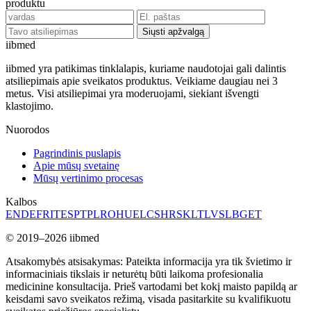
produktu
Siųsti apžvalgą
ii
bmed
iibmed yra patikimas tinklalapis, kuriame naudotojai gali dalintis
atsiliepimais apie sveikatos produktus. Veikiame daugiau nei 3
metus. Visi atsiliepimai yra moderuojami, siekiant išvengti
klastojimo.
Nuorodos
Pagrindinis puslapis
Apie mūsų svetainę
Mūsų vertinimo procesas
Kalbos
EN
DE
FR
IT
ES
PT
PL
RO
HU
EL
CS
HR
SK
LT
LV
SL
BG
ET
© 2019–2026 iibmed
Atsakomybės atsisakymas: Pateikta informacija yra tik švietimo ir
informaciniais tikslais ir neturėtų būti laikoma profesionalia
medicinine konsultacija. Prieš vartodami bet kokį maisto papildą ar
keisdami savo sveikatos režimą, visada pasitarkite su kvalifikuotu