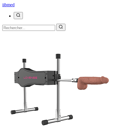
ii
bmed