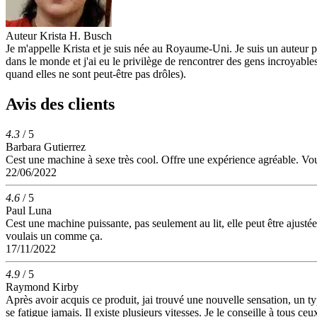
Auteur
Krista H. Busch
Je m'appelle Krista et je suis née au Royaume-Uni. Je suis un auteur 
dans le monde et j'ai eu le privilège de rencontrer des gens incroyabl
quand elles ne sont peut-être pas drôles).
Avis des clients
4.3
/ 5
Barbara Gutierrez
Cest une machine à sexe très cool. Offre une expérience agréable. Vou
22/06/2022
4.6
/ 5
Paul Luna
Cest une machine puissante, pas seulement au lit, elle peut être ajusté
voulais un comme ça.
17/11/2022
4.9
/ 5
Raymond Kirby
Après avoir acquis ce produit, jai trouvé une nouvelle sensation, un ty
se fatigue jamais. Il existe plusieurs vitesses. Je le conseille à tous