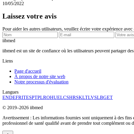
10/05/2022
Laissez votre avis
Pour aider les autres utilisateurs, veuillez écrire votre expérience avec
ii
bmed
iibmed est un site de confiance où les utilisateurs peuvent partager des
Liens
Page d'accueil
À propos de notre site web
Notre processus d'évaluation
Langues
EN
DE
FR
IT
ES
PT
PL
RO
HU
EL
CS
HR
SK
LT
LV
SL
BG
ET
© 2019–2026 iibmed
Avertissement : Les informations fournies sont uniquement à des fins 
professionnel de santé qualifié avant de prendre tout complément ou d