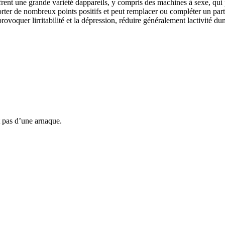
ffrent une grande variété dappareils, y compris des machines à sexe, qui
apporter de nombreux points positifs et peut remplacer ou compléter un p
voquer lirritabilité et la dépression, réduire généralement lactivité dun
t pas d’une arnaque.