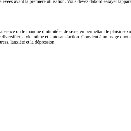
 élevées avant la première utilisation. Vous devez dabord essayer lappar
bsence ou le manque dintimité et de sexe, en permettant le plaisir sexuel
 diversifier la vie intime et lautosatisfaction. Convient à un usage quotid
ress, lanxiété et la dépression.