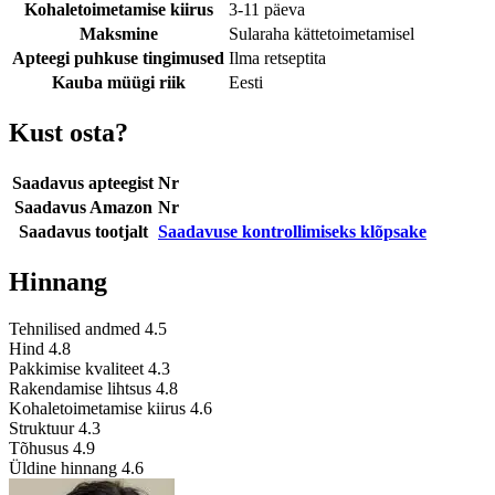
Kohaletoimetamise kiirus
3-11 päeva
Maksmine
Sularaha kättetoimetamisel
Apteegi puhkuse tingimused
Ilma retseptita
Kauba müügi riik
Eesti
Kust osta?
Saadavus apteegist
Nr
Saadavus Amazon
Nr
Saadavus tootjalt
Saadavuse kontrollimiseks klõpsake
Hinnang
Tehnilised andmed
4.5
Hind
4.8
Pakkimise kvaliteet
4.3
Rakendamise lihtsus
4.8
Kohaletoimetamise kiirus
4.6
Struktuur
4.3
Tõhusus
4.9
Üldine hinnang
4.6