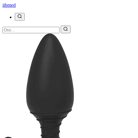
ii
bmed