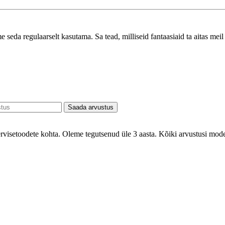
e seda regulaarselt kasutama. Sa tead, milliseid fantaasiaid ta aitas me
Saada arvustus
ervisetoodete kohta. Oleme tegutsenud üle 3 aasta. Kõiki arvustusi mode