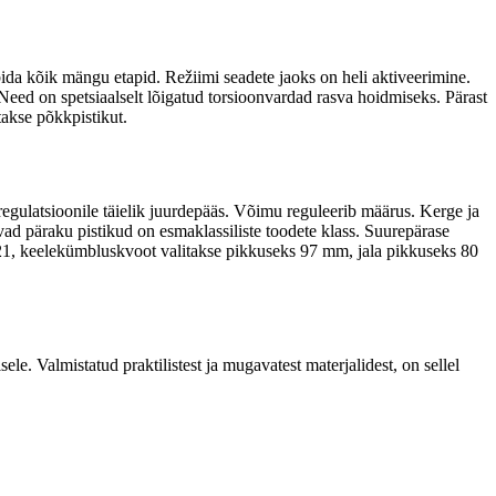
ida kõik mängu etapid. Režiimi seadete jaoks on heli aktiveerimine.
 Need on spetsiaalselt lõigatud torsioonvardad rasva hoidmiseks. Pärast
takse põkkpistikut.
egulatsioonile täielik juurdepääs. Võimu reguleerib määrus. Kerge ja
ivad päraku pistikud on esmaklassiliste toodete klass. Suurepärase
121, keelekümbluskvoot valitakse pikkuseks 97 mm, jala pikkuseks 80
e. Valmistatud praktilistest ja mugavatest materjalidest, on sellel