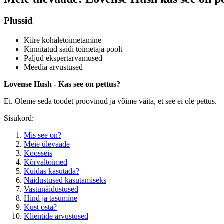
Plussid
Kiire kohaletoimetamine
Kinnitatud saidi toimetaja poolt
Paljud ekspertarvamused
Meedia arvustused
Lovense Hush - Kas see on pettus?
Ei. Oleme seda toodet proovinud ja võime väita, et see ei ole pettus.
Sisukord:
Mis see on?
Meie ülevaade
Koosseis
Kõrvaltoimed
Kuidas kasutada?
Näidustused kasutamiseks
Vastunäidustused
Hind ja tasumine
Kust osta?
Klientide arvustused