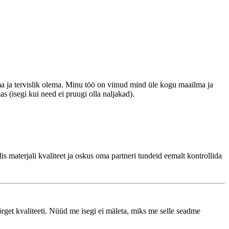
ma ja tervislik olema. Minu töö on viinud mind üle kogu maailma ja
s (isegi kui need ei pruugi olla naljakad).
s materjali kvaliteet ja oskus oma partneri tundeid eemalt kontrollida
õrget kvaliteeti. Nüüd me isegi ei mäleta, miks me selle seadme