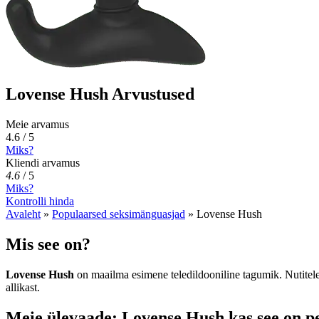
Lovense Hush Arvustused
Meie arvamus
4.6 / 5
Miks?
Kliendi arvamus
4.6
/
5
Miks?
Kontrolli hinda
Avaleht
»
Populaarsed seksimänguasjad
»
Lovense Hush
Mis see on?
Lovense Hush
on maailma esimene teledildooniline tagumik. Nutitele
allikast.
Meie ülevaade: Lovense Hush kas see on p