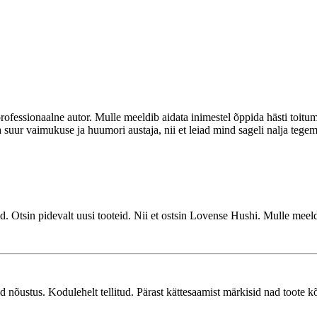
ofessionaalne autor. Mulle meeldib aidata inimestel õppida hästi toitu
uur vaimukuse ja huumori austaja, nii et leiad mind sageli nalja tegema
. Otsin pidevalt uusi tooteid. Nii et ostsin Lovense Hushi. Mulle meeldi
 nõustus. Kodulehelt tellitud. Pärast kättesaamist märkisid nad toote k