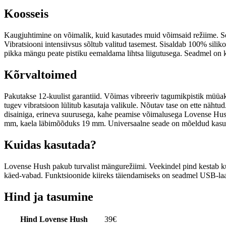
Koosseis
Kaugjuhtimine on võimalik, kuid kasutades muid võimsaid režiime. Sea
Vibratsiooni intensiivsus sõltub valitud tasemest. Sisaldab 100% silik
pikka mängu peate pistiku eemaldama lihtsa liigutusega. Seadmel on ka
Kõrvaltoimed
Pakutakse 12-kuulist garantiid. Võimas vibreeriv tagumikpistik müüak
tugev vibratsioon lülitub kasutaja valikule. Nõutav tase on ette nähtud
disainiga, erineva suurusega, kahe peamise võimalusega Lovense Hush
mm, kaela läbimõõduks 19 mm. Universaalne seade on mõeldud kasutaja
Kuidas kasutada?
Lovense Hush pakub turvalist mängurežiimi. Veekindel pind kestab kuni 
käed-vabad. Funktsioonide kiireks täiendamiseks on seadmel USB-laa
Hind ja tasumine
Hind Lovense Hush
39
€