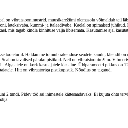
l on vibratsioonimustrid, muusikarežiimi olemasolu võimaldab teil läb
ooni, lateksivaba, kummi- ja ftalaadivaba. Kaelal on spiraalsed juhikud.
el, mis tagab kindla kinnituse välja libisemata. Kasutamise ajal kasuta
se tooteturul. Haldamine toimub rakenduse seadete kaudu, kliendil on r
. Seal on tavalised päraku pistikud. Neil on vibratsioonirežiim. Vibreer
. Algajatele on kork kasutajatele ideaalne. Üldparameetri pikkus on 
tele. Hitt on vibraatoriga pistikupistik. Nõudlus on tagatud.
2 tundi. Pidev töö sai inimestele kättesaadavaks. Ei kujuta ohtu tervisel
dija.