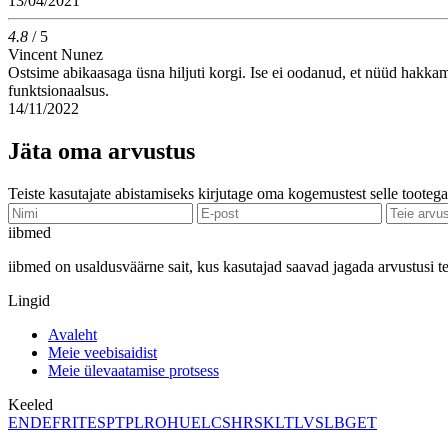
13/04/2021
4.8
/ 5
Vincent Nunez
Ostsime abikaasaga üsna hiljuti korgi. Ise ei oodanud, et nüüd hakkam
funktsionaalsus.
14/11/2022
Jäta oma arvustus
Teiste kasutajate abistamiseks kirjutage oma kogemustest selle tootega
ii
bmed
iibmed on usaldusväärne sait, kus kasutajad saavad jagada arvustusi t
Lingid
Avaleht
Meie veebisaidist
Meie ülevaatamise protsess
Keeled
EN
DE
FR
IT
ES
PT
PL
RO
HU
EL
CS
HR
SK
LT
LV
SL
BG
ET