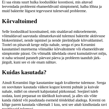
Ei saa eirata suurt hulka looduslikke koostisosi, mis aitavad
leevendada probleemi ebameeldivaid sümptomeid, halba lõhna ja
muid bakterite liigsest tegevusest tulenevaid probleeme.
Kõrvaltoimed
Selle looduslikud koostisained, mis sisaldavad mikroelemente,
võimaldavad saavutada silmatorkavaid tulemusi bakterite aktiivsuse
blokeerimisel, nende tapmisel ja nende järelmõjude kõrvaldamisel.
Tootel on piisavalt kerge mõju nahale, seega ei pea Keramini
kasutamisel muretsema võimalike kõrvaltoimete või ebameeldivate
sümptomite pärast. On võimalik täheldada otsest kumulatiivset mõju,
st naha seisund paraneb päevast päeva ja probleem taandub järk-
järgult, kuni see ei ole enam nähtav.
Kuidas kasutada?
Ainult Keramiini õige kasutamine tagab kvaliteetse tulemuse. Seega
on soovitatav kasutada väikest kogust kreemi puhtale ja kuivale
nahale, millel on otseselt kahjustatud piirkonnad. Seejärel tuleb
oodata, kuni preparaat on täielikult kuivanud, ja alles siis võite
kanda riideid või puudutada esemeid töödeldud aladega. Kreemi on
kõige parem kasutada vähemalt 1 kuu, sest see aitab kindlustada ravi
positiivseid tulemusi.