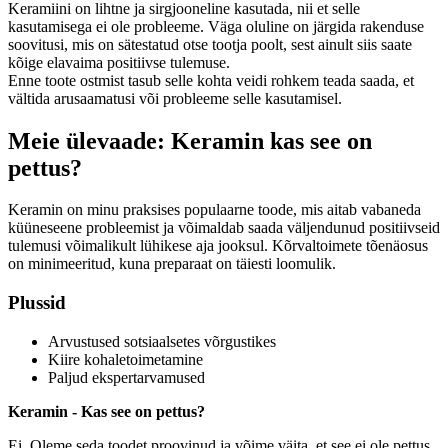
Keramiini on lihtne ja sirgjooneline kasutada, nii et selle
kasutamisega ei ole probleeme. Väga oluline on järgida rakenduse
soovitusi, mis on sätestatud otse tootja poolt, sest ainult siis saate
kõige elavaima positiivse tulemuse.
Enne toote ostmist tasub selle kohta veidi rohkem teada saada, et
vältida arusaamatusi või probleeme selle kasutamisel.
Meie ülevaade: Keramin kas see on
pettus?
Keramin on minu praksises populaarne toode, mis aitab vabaneda
küüneseene probleemist ja võimaldab saada väljendunud positiivseid
tulemusi võimalikult lühikese aja jooksul. Kõrvaltoimete tõenäosus
on minimeeritud, kuna preparaat on täiesti loomulik.
Plussid
Arvustused sotsiaalsetes võrgustikes
Kiire kohaletoimetamine
Paljud ekspertarvamused
Keramin - Kas see on pettus?
Ei. Oleme seda toodet proovinud ja võime väita, et see ei ole pettus.