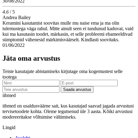
30/08/2022
4.6
/ 5
Andrea Bailey
Keramini kasutamist soovitas mulle mu naise ema ja ma olin
tulemustega väga rahul. Mitte ainult seen ei tundunud kaduvat, vaid
kui ma kasutasin toodet, märkasin, et selle probleemi ebameeldivad
sümptomid vähenesid märkimisväärselt. Kindlasti soovitaks.
01/06/2022
Jäta oma arvustus
Teiste kasutajate abistamiseks kirjutage oma kogemustest selle
tootega
Saada arvustus
ii
bmed
iibmed on usaldusväärne sait, kus kasutajad saavad jagada arvustusi
tervisetoodete kohta. Oleme tegutsenud üle 3 aasta. Kõiki arvustusi
modereeritakse võltsimise vältimiseks.
Lingid
Avaleht