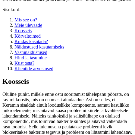
Sisukord:
Mis see on?
Meie ülevaade
Koosseis
Kõrvaltoimed
Kuidas kasutada?
Näidustused kasutamiseks
Vastunäidustused
Hind ja tasumine
Kust osta?
Klientide arvustused
Koosseis
Oluline punkt, millele enne ostu sooritamist tähelepanu pöörata, on
ravimi koostis, mis on enamasti ainulaadne. Asi on selles, et
Keramin sisaldab ainult looduslikke komponente, samuti kasulikke
mikroelemente, mis aitavad kaasa probleemi kiirele ja kvaliteetsele
lahendamisele. Näiteks tsinkoksiid ja salitsüülhape on olulised
komponendid, mis toimivad bakterite suhtes ja aitavad vähendada
rasu tootmist. Selle tulemusena peatatakse probleemi levik,
blokeeritakse bakterite tegevus ja probleem on lihtsamini lahendatav.