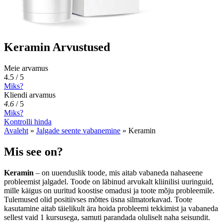
Keramin Arvustused
Meie arvamus
4.5 / 5
Miks?
Kliendi arvamus
4.6
/
5
Miks?
Kontrolli hinda
Avaleht
»
Jalgade seente vabanemine
»
Keramin
Mis see on?
Keramin
– on uuenduslik toode, mis aitab vabaneda nahaseene
probleemist jalgadel. Toode on läbinud arvukalt kliinilisi uuringuid,
mille käigus on uuritud koostise omadusi ja toote mõju probleemile.
Tulemused olid positiivses mõttes üsna silmatorkavad. Toote
kasutamine aitab täielikult ära hoida probleemi tekkimist ja vabaneda
sellest vaid 1 kursusega, samuti parandada oluliselt naha seisundit.