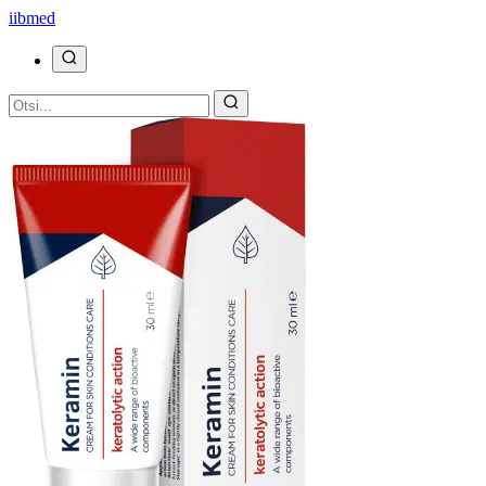
ii
bmed