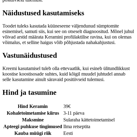
Näidustused kasutamiseks
Toodet tuleks kasutada küüneseene väljendunud sümptomite
esinemisel, samuti siis, kui see on otseselt diagnoositud. Mõnel juhul
võivad arstid määrata Keramini profülaktilise ravina, kui on olemas
võimalus, et selline haigus võib põhjustada nahakahjustusi.
Vastunäidustused
Kreemi kasutamisel tuleb olla ettevaatlik, kui esineb ülitundlikkust
koostise koostisosade suhtes, kuid kõigil muudel juhtudel annab
selle kasutamine ainult säravaid positiivseid tulemusi.
Hind ja tasumine
Hind Keramin
39
€
Kohaletoimetamise kiirus
3-11 päeva
Maksmine
Sularaha kättetoimetamisel
Apteegi puhkuse tingimused
Ilma retseptita
Kauba müügi riik
Eesti