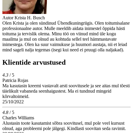
Autor
Krista H. Busch
Olen Krista ja olen sündinud Ühendkuningriigis. Olen toitumisalane
professionaalne autor. Mulle meeldib aidata inimestel õppida hästi
toituma ja tervislik olema. Minu töö on viinud mind üle kogu
maailma ja mul on olnud au kohtuda sellel teel hämmastavate
inimestega. Olen ka suur vaimukuse ja huumori austaja, nii et leiad
mind sageli nalja tegemas (isegi kui need ei pruugi olla naljakad).
Klientide arvustused
4.3
/ 5
Patricia Rojas
Ma kasutasin kreemi vastavalt arsti soovitusele ja see aitas mul tõesti
täielikult vabaneda seenhaigustest. Ma ei tundnud mingeid
kõrvaltoimeid.
25/10/2022
4.8
/ 5
Charles Williams
Alustasin toote kasutamist sõbra soovitusel, mul pole veel kursust
olnud, aga probleemi pole jälgegi. Kindlasti soovitan seda ravimit.