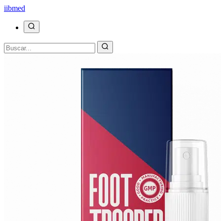
ii
bmed