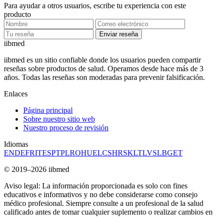
Para ayudar a otros usuarios, escribe tu experiencia con este
producto
Enviar reseña
ii
bmed
iibmed es un sitio confiable donde los usuarios pueden compartir
reseñas sobre productos de salud. Operamos desde hace más de 3
años. Todas las reseñas son moderadas para prevenir falsificación.
Enlaces
Página principal
Sobre nuestro sitio web
Nuestro proceso de revisión
Idiomas
EN
DE
FR
IT
ES
PT
PL
RO
HU
EL
CS
HR
SK
LT
LV
SL
BG
ET
© 2019–2026 iibmed
Aviso legal: La información proporcionada es solo con fines
educativos e informativos y no debe considerarse como consejo
médico profesional. Siempre consulte a un profesional de la salud
calificado antes de tomar cualquier suplemento o realizar cambios en