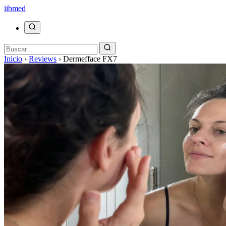
ii
bmed
Inicio
›
Reviews
›
Dermefface FX7