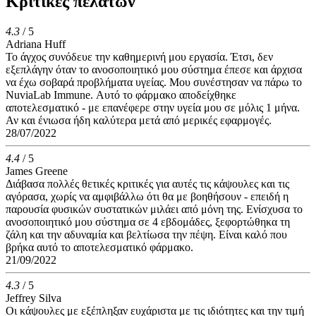
Κριτικές πελατών
4.3
/ 5
Adriana Huff
Το άγχος συνόδευε την καθημερινή μου εργασία. Έτσι, δεν
εξεπλάγην όταν το ανοσοποιητικό μου σύστημα έπεσε και άρχισα
να έχω σοβαρά προβλήματα υγείας. Μου συνέστησαν να πάρω το
NuviaLab Immune. Αυτό το φάρμακο αποδείχθηκε
αποτελεσματικό - με επανέφερε στην υγεία μου σε μόλις 1 μήνα.
Αν και ένιωσα ήδη καλύτερα μετά από μερικές εφαρμογές.
28/07/2022
4.4
/ 5
James Greene
Διάβασα πολλές θετικές κριτικές για αυτές τις κάψουλες και τις
αγόρασα, χωρίς να αμφιβάλλω ότι θα με βοηθήσουν - επειδή η
παρουσία φυσικών συστατικών μιλάει από μόνη της. Ενίσχυσα το
ανοσοποιητικό μου σύστημα σε 4 εβδομάδες, ξεφορτώθηκα τη
ζάλη και την αδυναμία και βελτίωσα την πέψη. Είναι καλό που
βρήκα αυτό το αποτελεσματικό φάρμακο.
21/09/2022
4.3
/ 5
Jeffrey Silva
Οι κάψουλες με εξέπληξαν ευχάριστα με τις ιδιότητες και την τιμή