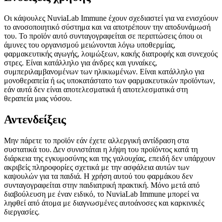
Οι κάψουλες NuviaLab Immune έχουν σχεδιαστεί για να ενισχύουν
το ανοσοποιητικό σύστημα και να αποτρέπουν την αποδυνάμωσή
του. Το προϊόν αυτό συνταγογραφείται σε περιπτώσεις όπου οι
άμυνες του οργανισμού μειώνονται λόγω υποθερμίας,
φαρμακευτικής αγωγής, λοιμώξεων, κακής διατροφής και συνεχούς
στρες. Είναι κατάλληλο για άνδρες και γυναίκες,
συμπεριλαμβανομένων των ηλικιωμένων. Είναι κατάλληλο για
μονοθεραπεία ή ως υποκατάστατο των φαρμακευτικών προϊόντων,
εάν αυτά δεν είναι αποτελεσματικά ή αποτελεσματικά στη
θεραπεία μιας νόσου.
Αντενδείξεις
Μην πάρετε το προϊόν εάν έχετε αλλεργική αντίδραση στα
συστατικά του. Δεν συνιστάται η λήψη του προϊόντος κατά τη
διάρκεια της εγκυμοσύνης και της γαλουχίας, επειδή δεν υπάρχουν
ακριβείς πληροφορίες σχετικά με την ασφάλεια αυτών των
καψουλών για τα παιδιά. Η χρήση αυτού του φαρμάκου δεν
συνταγογραφείται στην παιδιατρική πρακτική. Μόνο μετά από
διαβούλευση με έναν ειδικό, το NuviaLab Immune μπορεί να
ληφθεί από άτομα με διαγνωσμένες αυτοάνοσες και καρκινικές
διεργασίες.