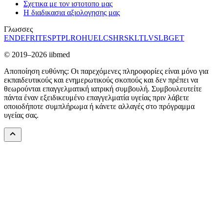
Σχετικα με τον ιστοτοπο μας
Η διαδικασια αξιολογησης μας
Γλωσσες
EN
DE
FR
IT
ES
PT
PL
RO
HU
EL
CS
HR
SK
LT
LV
SL
BG
ET
© 2019–2026 iibmed
Αποποίηση ευθύνης: Οι παρεχόμενες πληροφορίες είναι μόνο για
εκπαιδευτικούς και ενημερωτικούς σκοπούς και δεν πρέπει να
θεωρούνται επαγγελματική ιατρική συμβουλή. Συμβουλευτείτε
πάντα έναν εξειδικευμένο επαγγελματία υγείας πριν λάβετε
οποιοδήποτε συμπλήρωμα ή κάνετε αλλαγές στο πρόγραμμα
υγείας σας.