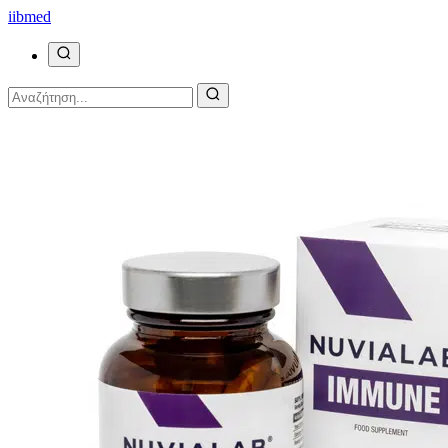
ii
bmed