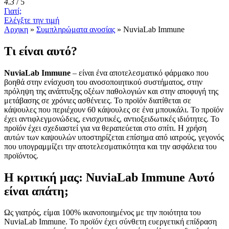
4.3
/
5
Γιατί;
Ελέγξτε την τιμή
Αρχικη
»
Συμπληρώματα ανοσίας
»
NuviaLab Immune
Τι είναι αυτό?
NuviaLab Immune
– είναι ένα αποτελεσματικό φάρμακο που
βοηθά στην ενίσχυση του ανοσοποιητικού συστήματος, στην
πρόληψη της ανάπτυξης οξέων παθολογιών και στην αποφυγή της
μετάβασης σε χρόνιες ασθένειες. Το προϊόν διατίθεται σε
κάψουλες που περιέχουν 60 κάψουλες σε ένα μπουκάλι. Το προϊόν
έχει αντιφλεγμονώδεις, ενισχυτικές, αντιοξειδωτικές ιδιότητες. Το
προϊόν έχει σχεδιαστεί για να θεραπεύεται στο σπίτι. Η χρήση
αυτών των καψουλών υποστηρίζεται επίσημα από ιατρούς, γεγονός
που υπογραμμίζει την αποτελεσματικότητα και την ασφάλεια του
προϊόντος.
Η κριτική μας: NuviaLab Immune Αυτό
είναι απάτη;
Ως γιατρός, είμαι 100% ικανοποιημένος με την ποιότητα του
NuviaLab Immune. Το προϊόν έχει σύνθετη ευεργετική επίδραση