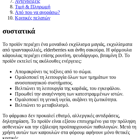
Αντενδείξεις
Τιμή & Πληρωμή
Από που να αγοράσω?
Κριτικές πελατών
συστατικά
Το προϊόν περιέχει ένα μοναδικό εκχύλισμα μαγιάς, εκχυλίσματα
από τριανταφυλλιές, elderberries και άνθη σακούρα. Η φόρμουλα
κάψουλας περιέχει επίσης ρουτίνη, ψευδάργυρο, βιταμίνη D. Το
προϊόν εκτελεί τις ακόλουθες ενέργειες:
Απομακρύνει τις τοξίνες από το σώμα.
Ομαλοποιεί τη λειτουργία όλων των τμημάτων του
ανοσοποιητικού συστήματος.
Βελτιώνει τη λειτουργία της καρδιάς, του εγκεφάλου.
Προωθεί την αναγέννηση των κατεστραμμένων ιστών.
Ομαλοποιεί τη γενική υγεία, αυξάνει τη ζωτικότητα.
Βελτιώνει το μεταβολισμό.
Το φάρμακο δεν προκαλεί εθισμό, αλλεργικές αντιδράσεις,
δηλητηρίαση. Το προϊόν είναι εξίσου επιτυχημένο για την πρόληψη
ασθενειών και την εξάλειψη προϋπαρχουσών παθολογιών. Μετά τη
χρήση αυτών των καψουλών στα φόρουμ αφήνουν μόνο θετικές
κριτικές.