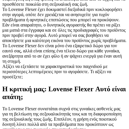
προσθέσετε ποικιλία στη σεξουαλική σας ζωή.
Το Lovense Flexer έχει δοκιμαστεί διεξοδικά πριν κυκλοφορήσει
στην αγορά, οπότε δεν χρειάζεται να ανησυχείτε για τυχόν
προβλήματα ή αρνητικές επιπτώσεις που μπορεί να προκύψουν.
Εάν είναι απαραίτητο, ο δυνητικός αγοραστής θα πρέπει να ρίξει
μια ματιά στα έγγραφα και σε όλες τις προδιαγραφές του προϊόντος
πριν προβεί στην αγορά. Αυτό μπορεί να σας βοηθήσει να
αποκτήσετε μια καλύτερη εικόνα του προϊόντος χωρίς προβλήματα.
Το Lovense Flexer δεν είναι μόνο ένα εξαιρετικό δώρο για τον
εαυτό σας, αλλά είναι επίσης ένα τέλειο δώρο για κάθε γυναίκα,
ανεξάρτητα από το αν έχει φίλο ή αν ψάχνει ενεργά για έναν αυτή
τη στιγμή.
Αξίζει να εξετάσετε τα χαρακτηριστικά του παιχνιδιού με
περισσότερες λεπτομέρειες πριν το αγοράσετε. Τι αξίζει να
προσέξετε;
Η κριτική μας: Lovense Flexer Αυτό είναι
απάτη;
Το Lovense Flexer συνιστάται συχνά στις γυναίκες ασθενείς μας
για τη βελτίωση της σεξουαλικότητάς τους και τη διαφοροποίηση
της σεξουαλικής τους ζωής. Επιπλέον, η χρήση ενός ποιοτικού
δονητή λύνει πολλά από τα προβλήματα που προκύπτουν ως