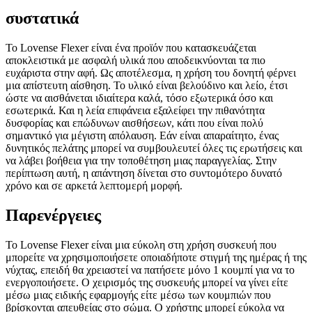
συστατικά
Το Lovense Flexer είναι ένα προϊόν που κατασκευάζεται
αποκλειστικά με ασφαλή υλικά που αποδεικνύονται τα πιο
ευχάριστα στην αφή. Ως αποτέλεσμα, η χρήση του δονητή φέρνει
μια απίστευτη αίσθηση. Το υλικό είναι βελούδινο και λείο, έτσι
ώστε να αισθάνεται ιδιαίτερα καλά, τόσο εξωτερικά όσο και
εσωτερικά. Και η λεία επιφάνεια εξαλείφει την πιθανότητα
δυσφορίας και επώδυνων αισθήσεων, κάτι που είναι πολύ
σημαντικό για μέγιστη απόλαυση. Εάν είναι απαραίτητο, ένας
δυνητικός πελάτης μπορεί να συμβουλευτεί όλες τις ερωτήσεις και
να λάβει βοήθεια για την τοποθέτηση μιας παραγγελίας. Στην
περίπτωση αυτή, η απάντηση δίνεται στο συντομότερο δυνατό
χρόνο και σε αρκετά λεπτομερή μορφή.
Παρενέργειες
Το Lovense Flexer είναι μια εύκολη στη χρήση συσκευή που
μπορείτε να χρησιμοποιήσετε οποιαδήποτε στιγμή της ημέρας ή της
νύχτας, επειδή θα χρειαστεί να πατήσετε μόνο 1 κουμπί για να το
ενεργοποιήσετε. Ο χειρισμός της συσκευής μπορεί να γίνει είτε
μέσω μιας ειδικής εφαρμογής είτε μέσω των κουμπιών που
βρίσκονται απευθείας στο σώμα. Ο χρήστης μπορεί εύκολα να