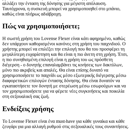
αλλάξει την ένταση της δόνησης για μέγιστη απόλαυση.
Ταυτόχρονα, η συσκευή μπορεί να χρησιμοποιηθεί στο μπάνιο,
καθώς είναι πλήρως αδιάβροχη.
Πώς να χρησιμοποιήσετε;
Η σωστή χρήση του Lovense Flexer είναι κάτι αφηρημένο, καθώς
δεν υπάρχουν καθορισμένοι κανόνες στη χρήση του παιχνιδιού. Ο
χρήστης μπορεί να επιλέξει την επιλογή που θα του προσφέρει τη
μεγαλύτερη ευχαρίστηση και θα είναι η πιο άνετη στη χρήση. Έτσι,
η πιο συνηθισμένη επιλογή είναι η χρήση του ως πρόσθετη
διέγερση - ο δονητής επαναλαμβάνει τις κινήσεις των δακτύλων,
μόνο πιο ακριβείς και απαλές. Θα είναι επίσης δυνατό να
χρησιμοποιήσετε το παιχνίδι ως μέσο εξωτερικής διέγερσης μέσω
διαφορετικών επιλογών έντασης δόνησης. Θα είναι δυνατόν να
εγκαταστήσετε τον δονητή με στερέωση μέσω εσωρούχων και να
τον χρησιμοποιήσετε για να φέρετε νέες συγκινήσεις και ποικιλία
στη σεξουαλική σας ζωή.
Ενδείξεις χρήσης
Το Lovense Flexer είναι ένα must-have για κάθε γυναίκα και κάθε
ζευγάρι για μια αλλαγή ρυθμού στις σεξουαλικές τους συναντήσεις.