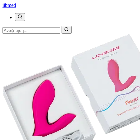
ii
bmed