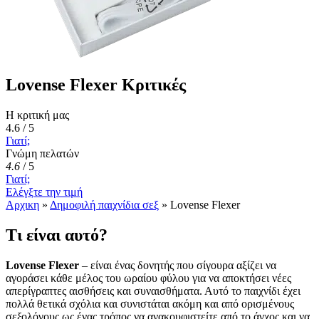
Lovense Flexer Κριτικές
Η κριτική μας
4.6 / 5
Γιατί;
Γνώμη πελατών
4.6
/
5
Γιατί;
Ελέγξτε την τιμή
Αρχικη
»
Δημοφιλή παιχνίδια σεξ
»
Lovense Flexer
Τι είναι αυτό?
Lovense Flexer
– είναι ένας δονητής που σίγουρα αξίζει να
αγοράσει κάθε μέλος του ωραίου φύλου για να αποκτήσει νέες
απερίγραπτες αισθήσεις και συναισθήματα. Αυτό το παιχνίδι έχει
πολλά θετικά σχόλια και συνιστάται ακόμη και από ορισμένους
σεξολόγους ως ένας τρόπος να ανακουφιστείτε από το άγχος και να