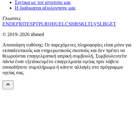
Σχετικα με τον ιστοτοπο μας
Η διαδικασια αξιολογησης μας
Γλωσσες
EN
DE
FR
IT
ES
PT
PL
RO
HU
EL
CS
HR
SK
LT
LV
SL
BG
ET
© 2019–2026 iibmed
Αποποίηση ευθύνης: Οι παρεχόμενες πληροφορίες είναι μόνο για
εκπαιδευτικούς και ενημερωτικούς σκοπούς και δεν πρέπει να
θεωρούνται επαγγελματική ιατρική συμβουλή. Συμβουλευτείτε
πάντα έναν εξειδικευμένο επαγγελματία υγείας πριν λάβετε
οποιοδήποτε συμπλήρωμα ή κάνετε αλλαγές στο πρόγραμμα
υγείας σας.