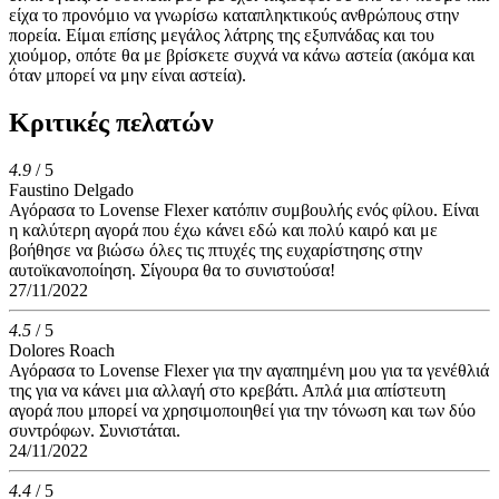
είχα το προνόμιο να γνωρίσω καταπληκτικούς ανθρώπους στην
πορεία. Είμαι επίσης μεγάλος λάτρης της εξυπνάδας και του
χιούμορ, οπότε θα με βρίσκετε συχνά να κάνω αστεία (ακόμα και
όταν μπορεί να μην είναι αστεία).
Κριτικές πελατών
4.9
/ 5
Faustino Delgado
Αγόρασα το Lovense Flexer κατόπιν συμβουλής ενός φίλου. Είναι
η καλύτερη αγορά που έχω κάνει εδώ και πολύ καιρό και με
βοήθησε να βιώσω όλες τις πτυχές της ευχαρίστησης στην
αυτοϊκανοποίηση. Σίγουρα θα το συνιστούσα!
27/11/2022
4.5
/ 5
Dolores Roach
Αγόρασα το Lovense Flexer για την αγαπημένη μου για τα γενέθλιά
της για να κάνει μια αλλαγή στο κρεβάτι. Απλά μια απίστευτη
αγορά που μπορεί να χρησιμοποιηθεί για την τόνωση και των δύο
συντρόφων. Συνιστάται.
24/11/2022
4.4
/ 5