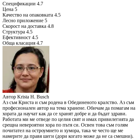
Спецификации
4.7
Цена
5
Качество на опаковката
4.5
Лесно приложение
5
Скорост на доставка
4.8
Структура
4.5
Ефективност
4.5
Обща класация
4.7
Автор
Krista H. Busch
Аз съм Криста и съм родена в Обединеното кралство. Аз съм
професионален автор на тема хранене. Обичам да помагам на
хората да научат как да се хранят добре и да бъдат здрави.
Работата ми ме отведе по целия свят и имах привилегията да
срещна невероятни хора по пътя си. Освен това съм голям
почитател на остроумието и хумора, така че често ще ме
намерите да правя шеги (дори когато може да не са смешни).