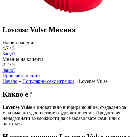
Lovense Vulse Мнения
Нашето мнение
4.7 / 5
Защо?
Мнение на клиента
4.2
/
5
Защо?
Проверете цената
Начало
»
Популярни секс играчки
»
Lovense Vulse
Какво е?
Lovense Vulse
е иновативно вибриращо яйце, създадено за
максимално удоволствие и удовлетворение. Предоставя
ненадминати възможности да се забавлявате сами или с
партньор.
Нашето мнение: Lovense Vulse измама