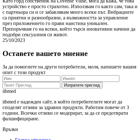
Като горд собственик на Lovense Vulse, мога да кажа, че това
устройство е просто страхотно. Използвам го както сам, така и
с партньора си и се забавлявам много всеки път. Вибрациите
са приятни и разнообразни, а възможността за управление
през приложението го прави наистина уникален.
Препоръчвам го на всеки, който търси иновативни начини да
подобри сексуалния си живот.
25/10/2023
Оставете вашето мнение
За да помогнете на други потребители, моля, напишете вашия
опит с този продукт
Изпратете преглед
ii
bmed
iibmed е надежден сайт, в който потребителите могат да
споделят отзиви за здравни продукти. Работим повече от 3
години. Всички отзиви се модерират, за да се предотврати
фалшифициране.
Връзки
Главна страница