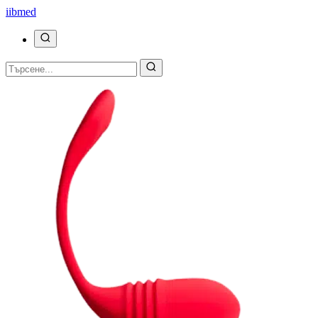
ii
bmed