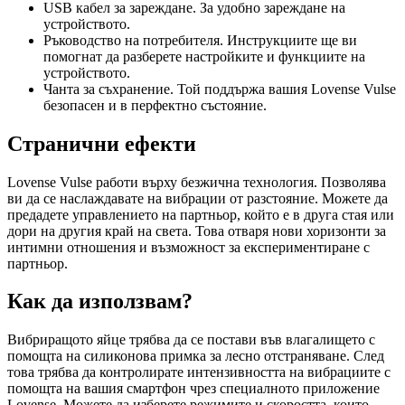
USB кабел за зареждане. За удобно зареждане на
устройството.
Ръководство на потребителя. Инструкциите ще ви
помогнат да разберете настройките и функциите на
устройството.
Чанта за съхранение. Той поддържа вашия Lovense Vulse
безопасен и в перфектно състояние.
Странични ефекти
Lovense Vulse работи върху безжична технология. Позволява
ви да се наслаждавате на вибрации от разстояние. Можете да
предадете управлението на партньор, който е в друга стая или
дори на другия край на света. Това отваря нови хоризонти за
интимни отношения и възможност за експериментиране с
партньор.
Как да използвам?
Вибриращото яйце трябва да се постави във влагалището с
помощта на силиконова примка за лесно отстраняване. След
това трябва да контролирате интензивността на вибрациите с
помощта на вашия смартфон чрез специалното приложение
Lovense. Можете да изберете режимите и скоростта, които