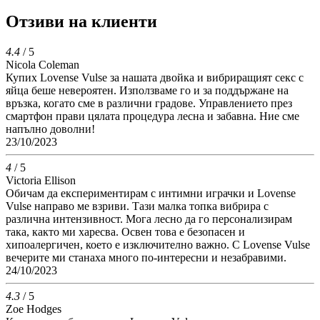
Отзиви на клиенти
4.4
/ 5
Nicola Coleman
Купих Lovense Vulse за нашата двойка и вибриращият секс с
яйца беше невероятен. Използваме го и за поддържане на
връзка, когато сме в различни градове. Управлението през
смартфон прави цялата процедура лесна и забавна. Ние сме
напълно доволни!
23/10/2023
4
/ 5
Victoria Ellison
Обичам да експериментирам с интимни играчки и Lovense
Vulse направо ме взриви. Тази малка топка вибрира с
различна интензивност. Мога лесно да го персонализирам
така, както ми харесва. Освен това е безопасен и
хипоалергичен, което е изключително важно. С Lovense Vulse
вечерите ми станаха много по-интересни и незабравими.
24/10/2023
4.3
/ 5
Zoe Hodges