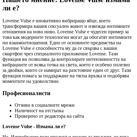
ли е?
Lovense Vulse е иновативно вибриращо яйце, което
трансформира вашия сексуален живот и извежда интимните
отношения на ново ниво. Lovense Vulse е чудесен пример за
това как модерните технологии могат да обогатят интимните
ни взаимоотношения. Едно от основните предимства на
Lovense Vulse е способността му да се свързва с вашия
смартфон чрез специалното приложение Lovense. Тази
функция ви позволява да контролирате интензивността на
вибрациите от всяка точка на света, което е особено полезно
за двойки, които се намират на разстояние един от друг. Тази
функция помага за поддържане на тясна връзка и подобрява
моментите на удоволствие.
Професионалисти
Отзиви в социалните мрежи
Наличност на отстъпка
Проверено от редактора на сайта
Lovense Vulse - Измама ли е?
Не. Изпробвахме този продукт и можем да твърдим, че това