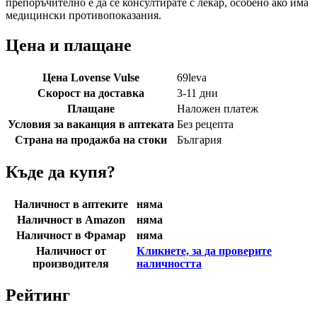
препоръчително е да се консултирате с лекар, особено ако има
медицински противопоказания.
Цена и плащане
Цена Lovense Vulse
69
leva
Скорост на доставка
3-11 дни
Плащане
Наложен платеж
Условия за ваканция в аптеката
Без рецепта
Страна на продажба на стоки
България
Къде да купя?
Наличност в аптеките
няма
Наличност в Amazon
няма
Наличност в Фрамар
няма
Наличност от
Кликнете, за да проверите
производителя
наличността
Рейтинг